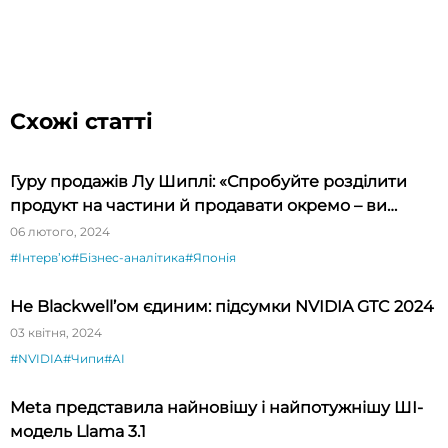
Схожі статті
Гуру продажів Лу Шиплі: «Спробуйте розділити
продукт на частини й продавати окремо – ви
будете вражені»
06 лютого, 2024
#Інтервʼю
#Бізнес-аналітика
#Японія
Не Blackwell’ом єдиним: підсумки NVIDIA GTC 2024
03 квітня, 2024
#NVIDIA
#Чипи
#AI
Meta представила найновішу і найпотужнішу ШІ-
модель Llama 3.1