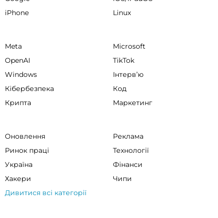
iPhone
Linux
Meta
Microsoft
OpenAI
TikTok
Windows
Інтервʼю
Кібербезпека
Код
Крипта
Маркетинг
Оновлення
Реклама
Ринок праці
Технології
Україна
Фінанси
Хакери
Чипи
Дивитися всі категорії