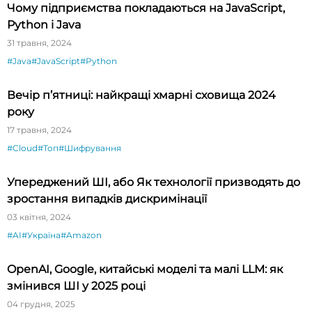
Чому підприємства покладаються на JavaScript,
Python і Java
31 травня, 2024
#Java
#JavaScript
#Python
Вечір п’ятниці: найкращі хмарні сховища 2024
року
17 травня, 2024
#Cloud
#Топ
#Шифрування
Упереджений ШІ, або Як технології призводять до
зростання випадків дискримінації
03 квітня, 2024
#AI
#Україна
#Amazon
OpenAI, Google, китайські моделі та малі LLM: як
змінився ШІ у 2025 році
04 грудня, 2025