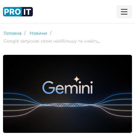
Головна
Новини
Google запускає свою найбільшу та «найпотужнішу» модель ШІ Gemini