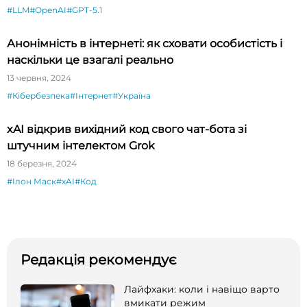
#LLM
#OpenAI
#GPT-5.1
Анонімність в інтернеті: як сховати особистість і
наскільки це взагалі реально
13 червня, 2024
#Кібербезпека
#Інтернет
#Україна
xAI відкрив вихідний код свого чат-бота зі
штучним інтелектом Grok
18 березня, 2024
#Ілон Маск
#xAI
#Код
Редакція рекомендує
Лайфхаки: коли і навіщо варто
вмикати режим