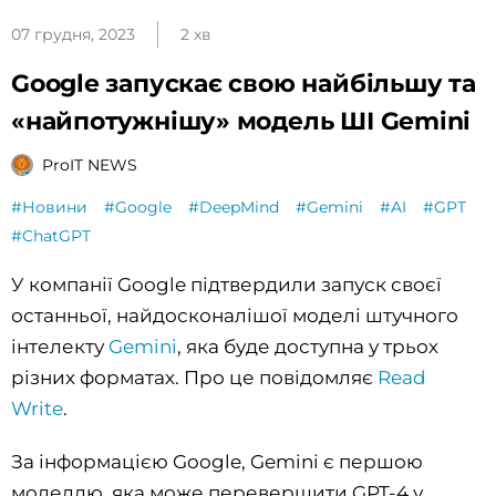
07 грудня, 2023
2 хв
Google запускає свою найбільшу та
«найпотужнішу» модель ШІ Gemini
ProIT NEWS
#Новини
#Google
#DeepMind
#Gemini
#AI
#GPT
#ChatGPT
У компанії Google підтвердили запуск своєї
останньої, найдосконалішої моделі штучного
інтелекту
Gemini
, яка буде доступна у трьох
різних форматах. Про це повідомляє
Read
Write
.
За інформацією Google, Gemini є першою
моделлю, яка може перевершити GPT-4 у