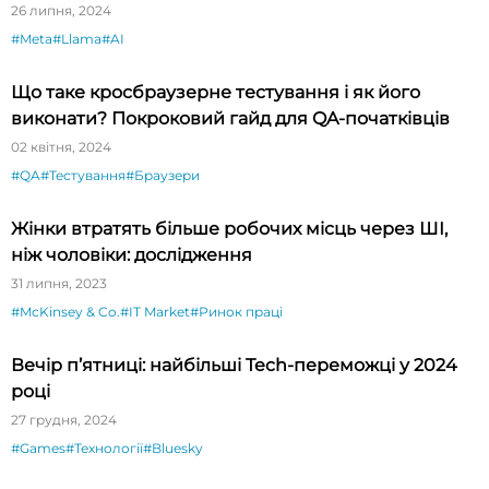
26 липня, 2024
#Meta
#Llama
#AI
Що таке кросбраузерне тестування і як його
виконати? Покроковий гайд для QA-початківців
02 квітня, 2024
#QA
#Тестування
#Браузери
Жінки втратять більше робочих місць через ШІ,
ніж чоловіки: дослідження
31 липня, 2023
#McKinsey & Co.
#IT Market
#Ринок праці
Вечір п’ятниці: найбільші Tech-переможці у 2024
році
27 грудня, 2024
#Games
#Технології
#Bluesky