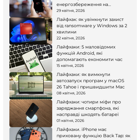
енергозбереження на
смартфоні
29 квітня, 2026
Лайфхак: як увімкнути захист
від ransomware у Windows за 2
хвилини
22 квітня, 2026
Лайфхаки: 5 маловідомих
функцій Android, які
допомагають економити час
15 квітня, 2026
Лайфхаки: як вимкнути
автозапуск програм у macOS
26 Tahoe і пришвидшити Mac
08 квітня, 2026
Лайфхаки: чотири міфи про
заряджання смартфона, які
насправді шкодять батареї
01 квітня, 2026
Лайфхаки. iPhone має
приховану функцію Back Tap: як