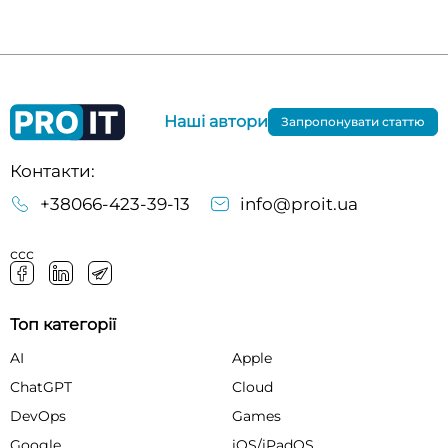
Наші автори
Запропонувати статтю
Контакти:
+38066-423-39-13
info@proit.ua
ссс
Топ категорії
AI
Apple
ChatGPT
Cloud
DevOps
Games
Google
iOS/iPadOS