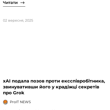
Читати
02 вересня, 2025
xAI подала позов проти ексспівробітника,
звинувативши його у крадіжці секретів
про Grok
ProIT NEWS