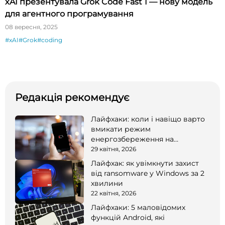
xAI презентувала Grok Code Fast 1 — нову модель
для агентного програмування
08 вересня, 2025
#xAI
#Grok
#coding
Редакція рекомендує
Лайфхаки: коли і навіщо варто
вмикати режим
енергозбереження на
смартфоні
29 квітня, 2026
Лайфхак: як увімкнути захист
від ransomware у Windows за 2
хвилини
22 квітня, 2026
Лайфхаки: 5 маловідомих
функцій Android, які