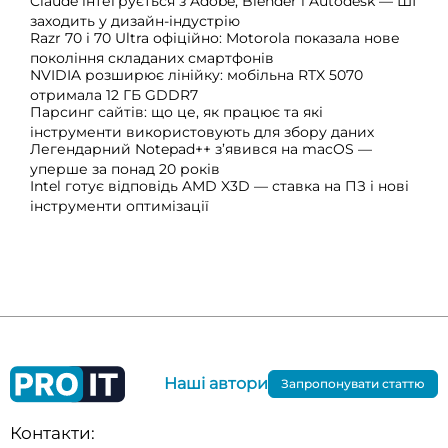
Claude інтегрується з Adobe, Blender і Autodesk — ШІ
заходить у дизайн-індустрію
Razr 70 і 70 Ultra офіційно: Motorola показала нове
покоління складаних смартфонів
NVIDIA розширює лінійку: мобільна RTX 5070
отримала 12 ГБ GDDR7
Парсинг сайтів: що це, як працює та які
інструменти використовують для збору даних
Легендарний Notepad++ з’явився на macOS —
уперше за понад 20 років
Intel готує відповідь AMD X3D — ставка на ПЗ і нові
інструменти оптимізації
Наші автори
Запропонувати статтю
Контакти: