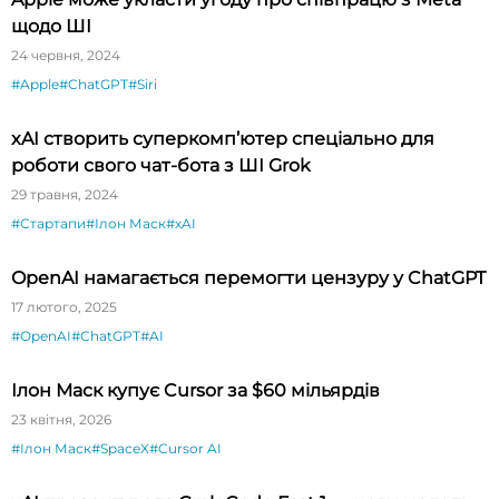
щодо ШІ
24 червня, 2024
#Apple
#ChatGPT
#Siri
xAI створить суперкомп’ютер спеціально для
роботи свого чат-бота з ШІ Grok
29 травня, 2024
#Стартапи
#Ілон Маск
#xAI
OpenAI намагається перемогти цензуру у ChatGPT
17 лютого, 2025
#OpenAI
#ChatGPT
#AI
Ілон Маск купує Cursor за $60 мільярдів
23 квітня, 2026
#Ілон Маск
#SpaceX
#Cursor AI