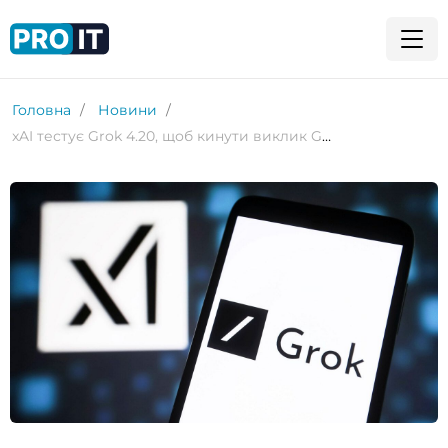
Головна
Новини
xAI тестує Grok 4.20, щоб кинути виклик GPT-5 — реліз можливий уже цього місяця