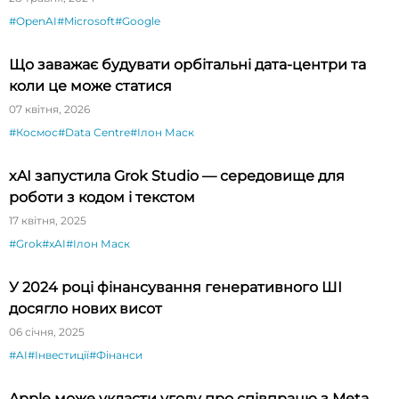
#OpenAI
#Microsoft
#Google
Що заважає будувати орбітальні дата-центри та
коли це може статися
07 квітня, 2026
#Космос
#Data Centre
#Ілон Маск
xAI запустила Grok Studio — середовище для
роботи з кодом і текстом
17 квітня, 2025
#Grok
#xAI
#Ілон Маск
У 2024 році фінансування генеративного ШІ
досягло нових висот
06 січня, 2025
#AI
#Інвестиції
#Фінанси
Apple може укласти угоду про співпрацю з Meta