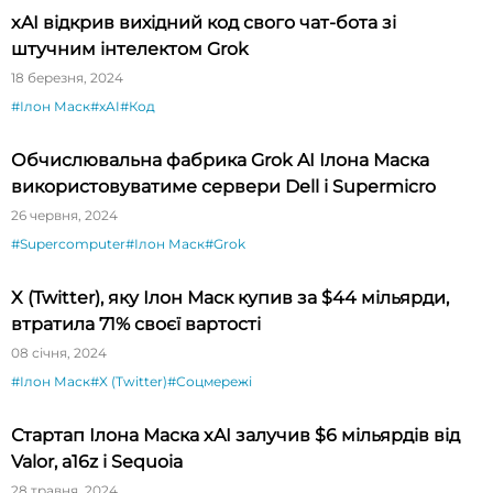
xAI відкрив вихідний код свого чат-бота зі
штучним інтелектом Grok
18 березня, 2024
#Ілон Маск
#xAI
#Код
Обчислювальна фабрика Grok AI Ілона Маска
використовуватиме сервери Dell і Supermicro
26 червня, 2024
#Supercomputer
#Ілон Маск
#Grok
X (Twitter), яку Ілон Маск купив за $44 мільярди,
втратила 71% своєї вартості
08 січня, 2024
#Ілон Маск
#X (Twitter)
#Соцмережі
Стартап Ілона Маска xAI залучив $6 мільярдів від
Valor, a16z і Sequoia
28 травня, 2024