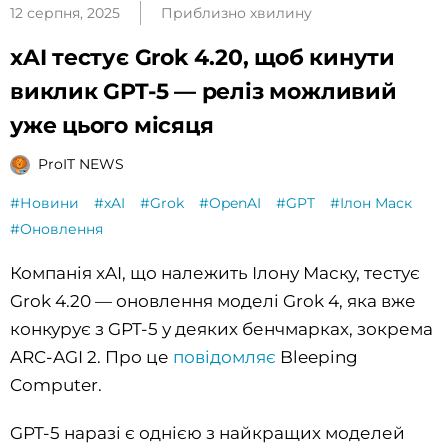
12 серпня, 2025
Приблизно хвилину
xAI тестує Grok 4.20, щоб кинути
виклик GPT-5 — реліз можливий
уже цього місяця
ProIT NEWS
#Новини
#xAI
#Grok
#OpenAI
#GPT
#Ілон Маск
#Оновлення
Компанія xAI, що належить Ілону Маску, тестує
Grok 4.20 — оновлення моделі Grok 4, яка вже
конкурує з GPT-5 у деяких бенчмарках, зокрема
ARC-AGI 2. Про це
повідомляє
Bleeping
Computer.
GPT-5 наразі є однією з найкращих моделей