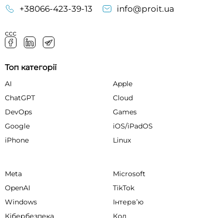
+38066-423-39-13
info@proit.ua
ссс
Топ категорії
AI
Apple
ChatGPT
Cloud
DevOps
Games
Google
iOS/iPadOS
iPhone
Linux
Meta
Microsoft
OpenAI
TikTok
Windows
Інтервʼю
Кібербезпека
Код