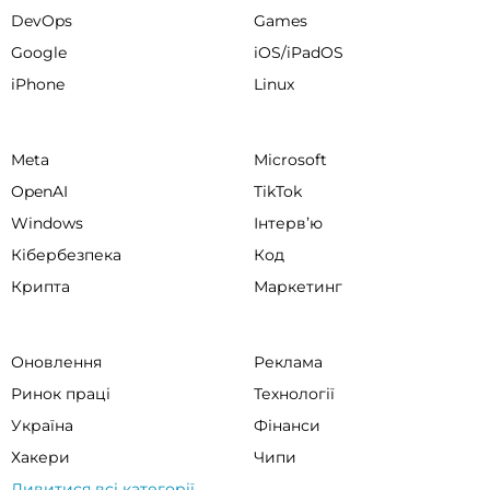
DevOps
Games
Google
iOS/iPadOS
iPhone
Linux
Meta
Microsoft
OpenAI
TikTok
Windows
Інтервʼю
Кібербезпека
Код
Крипта
Маркетинг
Оновлення
Реклама
Ринок праці
Технології
Україна
Фінанси
Хакери
Чипи
Дивитися всі категорії