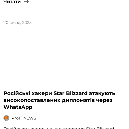
Читати
20 січня, 2025
Російські хакери Star Blizzard атакують
високопоставлених дипломатів через
WhatsApp
ProIT NEWS
Російське хакерське угруповання Star Blizzard