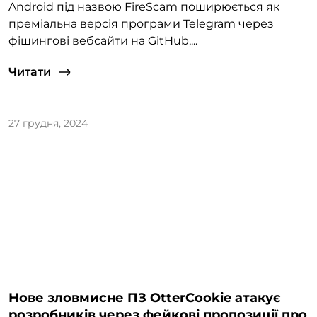
Android під назвою FireScam поширюється як
преміальна версія програми Telegram через
фішингові вебсайти на GitHub,...
Читати
27 грудня, 2024
Нове зловмисне ПЗ OtterCookie атакує
розробників через фейкові пропозиції про