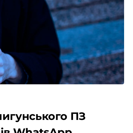
пигунського ПЗ
чів WhatsApp