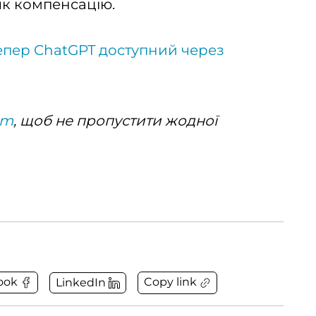
як компенсацію.
епер ChatGPT доступний через
am
, щоб не пропустити жодної
Copy link
ook
LinkedIn