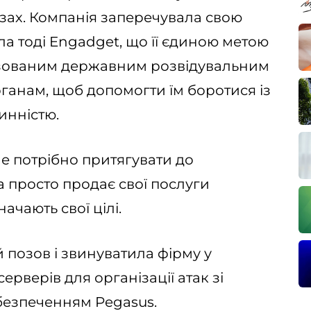
ах. Компанія заперечувала свою
ла тоді Engadget, що її єдиною метою
нзованим державним розвідувальним
анам, щоб допомогти їм боротися із
инністю.
не потрібно притягувати до
на просто продає свої послуги
ачають свої цілі.
й позов і звинуватила фірму у
рверів для організації атак зі
езпеченням Pegasus.