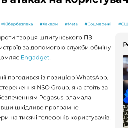
#Кібербезпека
#Хакери
#Meta
#Соцмережі
#СШ
проти творця шпигунського ПЗ
Р
истроїв за допомогою служби обміну
ідомляє
Engadget
.
ії погодився із позицією WhatsApp,
стереження NSO Group, яка стоїть за
езпеченням Pegasus, зламала
авши шкідливе програмне
ри на тисячі телефонів користувачів.