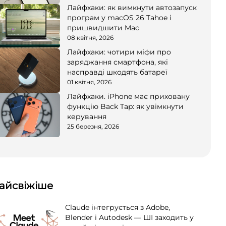
Лайфхаки: як вимкнути автозапуск
програм у macOS 26 Tahoe і
пришвидшити Mac
08 квітня, 2026
Лайфхаки: чотири міфи про
заряджання смартфона, які
насправді шкодять батареї
01 квітня, 2026
Лайфхаки. iPhone має приховану
функцію Back Tap: як увімкнути
керування
25 березня, 2026
айсвіжіше
Claude інтегрується з Adobe,
Blender і Autodesk — ШІ заходить у