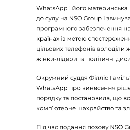
WhatsApp і його материнська 
до суду на NSO Group і звинув
програмного забезпечення на 
країнах із метою спостережен
цільових телефонів володіли ж
жінки-лідери та політичні дис
Окружний суддя Філліс Гаміл
WhatsApp про винесення ріш
порядку та постановила, що 
комп’ютерне шахрайство та з
Під час подання позову NSO G