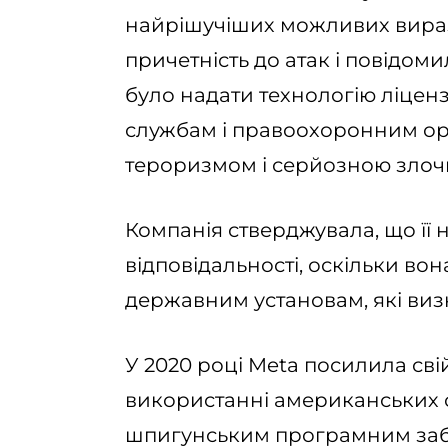
найрішучіших можливих вираз
причетність до атак і повідоми
було надати технологію ліце
службам і правоохоронним орг
тероризмом і серйозною злоч
Компанія стверджувала, що її 
відповідальності, оскільки во
державним установам, які визн
У 2020 році Meta посилила сві
використанні американських се
шпигунським програмним заб