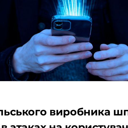
їльського виробника ш
в атаках на користува