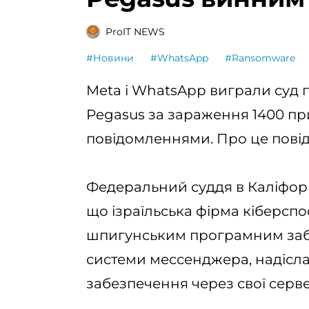
ProIT NEWS
#Новини
#WhatsApp
#Ransomware
Meta і WhatsApp виграли суд 
Pegasus за зараження 1400 пр
повідомленнями. Про це пов
Федеральний суддя в Каліфорн
що ізраїльська фірма кіберспо
шпигунським програмним заб
системи мессенджера, надісл
забезпечення через свої серве