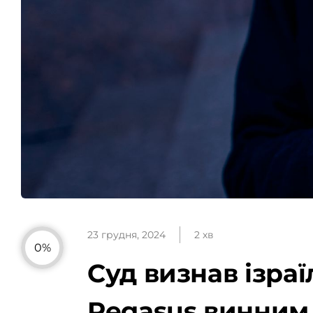
23 грудня, 2024
2 хв
0%
Суд визнав ізра
Pegasus винним 