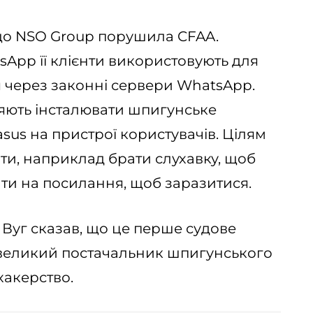
 що NSO Group порушила CFAA.
App її клієнти використовують для
 через законні сервери WhatsApp.
яють інсталювати шпигунське
us на пристрої користувачів. Цілям
ити, наприклад брати слухавку, щоб
ати на посилання, щоб заразитися.
Вуг сказав, що це перше судове
 великий постачальник шпигунського
акерство.