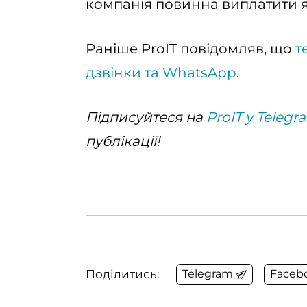
компанія повинна виплатити 
Раніше ProIT повідомляв, що
т
дзвінки та WhatsApp
.
Підписуйтеся на
ProIT у Telegr
публікації!
Поділитись:
Telegram
Faceb