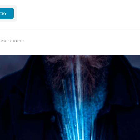
ттю
Суд визнав ізраїльського виробника шпигунського ПЗ Pegasus винним в атаках на користувачів WhatsApp