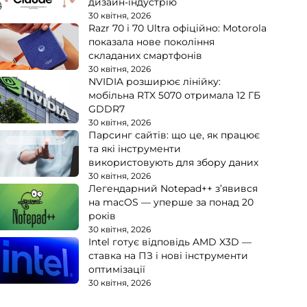
дизайн-індустрію
30 квітня, 2026
Razr 70 і 70 Ultra офіційно: Motorola
показала нове покоління
складаних смартфонів
30 квітня, 2026
NVIDIA розширює лінійку:
мобільна RTX 5070 отримала 12 ГБ
GDDR7
30 квітня, 2026
Парсинг сайтів: що це, як працює
та які інструменти
використовують для збору даних
30 квітня, 2026
Легендарний Notepad++ з’явився
на macOS — уперше за понад 20
років
30 квітня, 2026
Intel готує відповідь AMD X3D —
ставка на ПЗ і нові інструменти
оптимізації
30 квітня, 2026