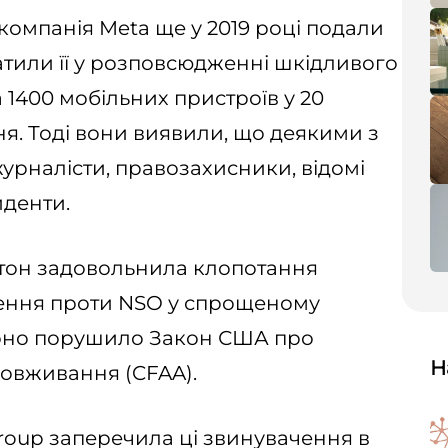
компанія Meta ще у 2019 році подали
атили її у розповсюдженні шкідливого
1400 мобільних пристроїв у 20
ня. Тоді вони виявили, що деякими з
урналісти, правозахисники, відомі
иденти.
ьтон задовольнила клопотання
ення проти NSO у спрощеному
воно порушило Закон США про
Н
ловживання (CFAA).
roup заперечила ці звинувачення в