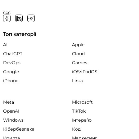
ссс
Топ категорії
AI
Apple
ChatGPT
Cloud
DevOps
Games
Google
iOS/iPadOS
iPhone
Linux
Meta
Microsoft
OpenAI
TikTok
Windows
Інтервʼю
Кібербезпека
Код
Крипта
Маркетинг