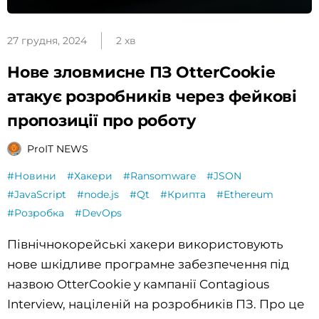
27 грудня, 2024
2 хв
Нове зловмисне ПЗ OtterCookie
атакує розробників через фейкові
пропозиції про роботу
ProIT NEWS
#Новини
#Хакери
#Ransomware
#JSON
#JavaScript
#node.js
#Qt
#Крипта
#Ethereum
#Розробка
#DevOps
Північнокорейські хакери використовують
нове шкідливе програмне забезпечення під
назвою OtterCookie у кампанії Contagious
Interview, націленій на розробників ПЗ. Про це