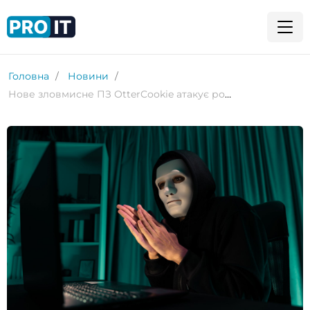
Головна
Новини
Нове зловмисне ПЗ OtterCookie атакує розробників через фейкові пропозиції про роботу