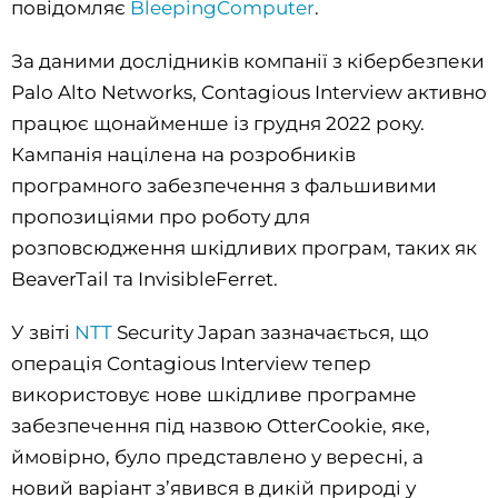
повідомляє
BleepingComputer
.
За даними дослідників компанії з кібербезпеки
Palo Alto Networks, Contagious Interview активно
працює щонайменше із грудня 2022 року.
Кампанія націлена на розробників
програмного забезпечення з фальшивими
пропозиціями про роботу для
розповсюдження шкідливих програм, таких як
BeaverTail та InvisibleFerret.
У звіті
NTT
Security Japan зазначається, що
операція Contagious Interview тепер
використовує нове шкідливе програмне
забезпечення під назвою OtterCookie, яке,
ймовірно, було представлено у вересні, а
новий варіант з’явився в дикій природі у