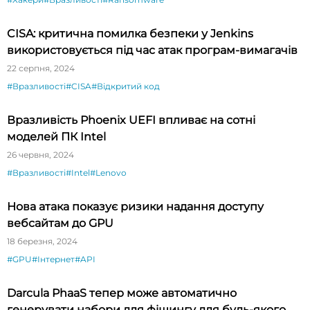
CISA: критична помилка безпеки у Jenkins
використовується під час атак програм-вимагачів
22 серпня, 2024
#Вразливості
#CISA
#Відкритий код
Вразливість Phoenix UEFI впливає на сотні
моделей ПК Intel
26 червня, 2024
#Вразливості
#Intel
#Lenovo
Нова атака показує ризики надання доступу
вебсайтам до GPU
18 березня, 2024
#GPU
#Інтернет
#API
Darcula PhaaS тепер може автоматично
генерувати набори для фішингу для будь-якого