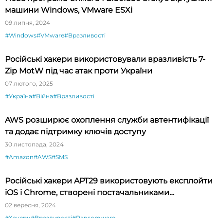
машини Windows, VMware ESXi
09 липня, 2024
#Windows
#VMware
#Вразливості
Російські хакери використовували вразливість 7-
Zip MotW під час атак проти України
07 лютого, 2025
#Україна
#Війна
#Вразливості
AWS розширює охоплення служби автентифікації
та додає підтримку ключів доступу
30 листопада, 2024
#Amazon
#AWS
#SMS
Російські хакери APT29 використовують експлойти
iOS і Chrome, створені постачальниками
шпигунського ПЗ
02 вересня, 2024
#Хакери
#Вразливості
#Ransomware