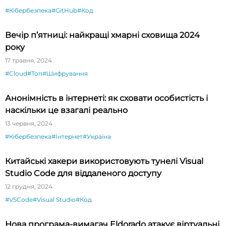
#Кібербезпека
#GitHub
#Код
Вечір п’ятниці: найкращі хмарні сховища 2024
року
17 травня, 2024
#Cloud
#Топ
#Шифрування
Анонімність в інтернеті: як сховати особистість і
наскільки це взагалі реально
13 червня, 2024
#Кібербезпека
#Інтернет
#Україна
Китайські хакери використовують тунелі Visual
Studio Code для віддаленого доступу
12 грудня, 2024
#VSCode
#Visual Studio
#Код
Нова програма-вимагач Eldorado атакує віртуальні