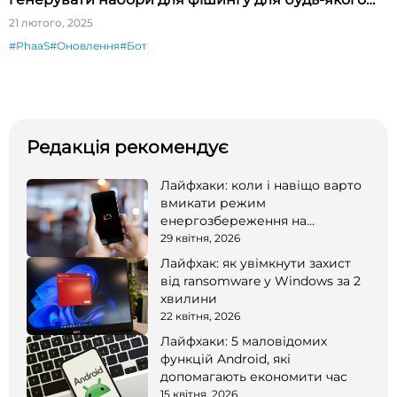
бренду
21 лютого, 2025
#PhaaS
#Оновлення
#Бот
Редакція рекомендує
Лайфхаки: коли і навіщо варто
вмикати режим
енергозбереження на
смартфоні
29 квітня, 2026
Лайфхак: як увімкнути захист
від ransomware у Windows за 2
хвилини
22 квітня, 2026
Лайфхаки: 5 маловідомих
функцій Android, які
допомагають економити час
15 квітня, 2026