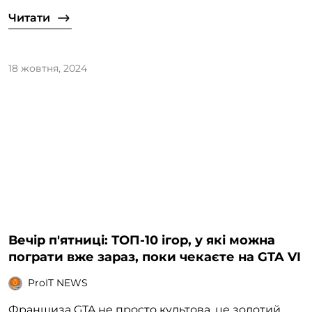
Читати
18 жовтня, 2024
Вечір п'ятниці: ТОП-10 ігор, у які можна
пограти вже зараз, поки чекаєте на GTA VI
ProIT NEWS
Франшиза GTA не просто культова, це золотий