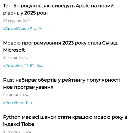
Топ-5 продуктів, які виведуть Apple на новий
рівень у 2025 році
23 грудня, 2024
#Apple
#Vision Pro
#AI
Мовою програмування 2023 року стала C# від
Microsoft
10 січня, 2024
#Розробка
#.NET
#Код
Rust набирає обертів у рейтингу популярності
мов програмування
11 липня, 2024
#Rust
#Код
#Топ
Python має всі шанси стати кращою мовою року в
індексі Tiobe
10 грудня, 2024