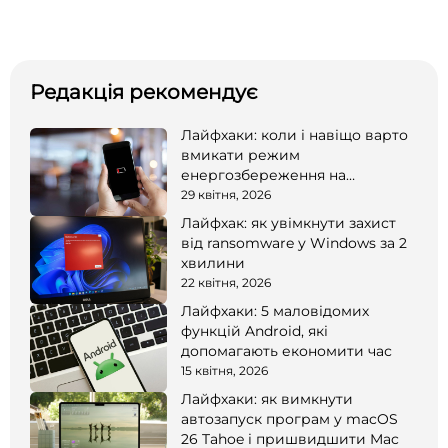
Редакція рекомендує
Лайфхаки: коли і навіщо варто
вмикати режим
енергозбереження на
смартфоні
29 квітня, 2026
Лайфхак: як увімкнути захист
від ransomware у Windows за 2
хвилини
22 квітня, 2026
Лайфхаки: 5 маловідомих
функцій Android, які
допомагають економити час
15 квітня, 2026
Лайфхаки: як вимкнути
автозапуск програм у macOS
26 Tahoe і пришвидшити Mac