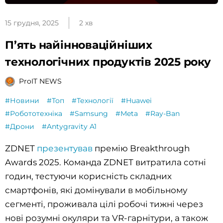
15 грудня, 2025
2 хв
П’ять найінноваційніших
технологічних продуктів 2025 року
ProIT NEWS
#Новини
#Топ
#Технології
#Huawei
#Робототехніка
#Samsung
#Meta
#Ray-Ban
#Дрони
#Antygravity A1
ZDNET
презентував
премію Breakthrough
Awards 2025. Команда ZDNET витратила сотні
годин, тестуючи корисність складних
смартфонів, які домінували в мобільному
сегменті, проживала цілі робочі тижні через
нові розумні окуляри та VR-гарнітури, а також