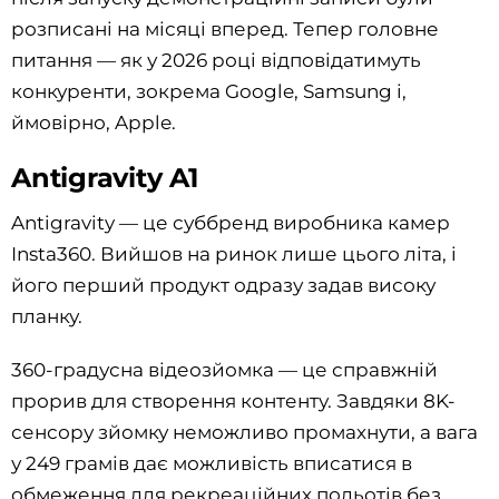
розписані на місяці вперед. Тепер головне
питання — як у 2026 році відповідатимуть
конкуренти, зокрема Google, Samsung і,
ймовірно, Apple.
Antigravity A1
Antigravity — це суббренд виробника камер
Insta360. Вийшов на ринок лише цього літа, і
його перший продукт одразу задав високу
планку.
360-градусна відеозйомка — це справжній
прорив для створення контенту. Завдяки 8K-
сенсору зйомку неможливо промахнути, а вага
у 249 грамів дає можливість вписатися в
обмеження для рекреаційних польотів без