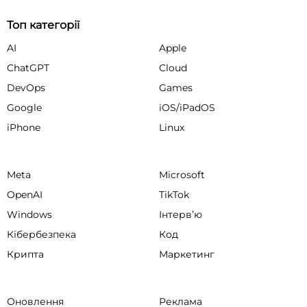
Топ категорії
AI
Apple
ChatGPT
Cloud
DevOps
Games
Google
iOS/iPadOS
iPhone
Linux
Meta
Microsoft
OpenAI
TikTok
Windows
Інтервʼю
Кібербезпека
Код
Крипта
Маркетинг
Оновлення
Реклама