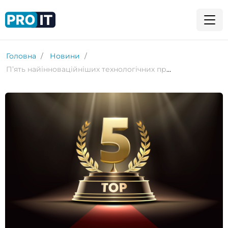
Головна
Новини
П’ять найінноваційніших технологічних продуктів 2025 року