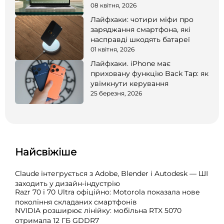
08 квітня, 2026
Лайфхаки: чотири міфи про
заряджання смартфона, які
насправді шкодять батареї
01 квітня, 2026
Лайфхаки. iPhone має
приховану функцію Back Tap: як
увімкнути керування
25 березня, 2026
Найсвіжіше
Claude інтегрується з Adobe, Blender і Autodesk — ШІ
заходить у дизайн-індустрію
Razr 70 і 70 Ultra офіційно: Motorola показала нове
покоління складаних смартфонів
NVIDIA розширює лінійку: мобільна RTX 5070
отримала 12 ГБ GDDR7