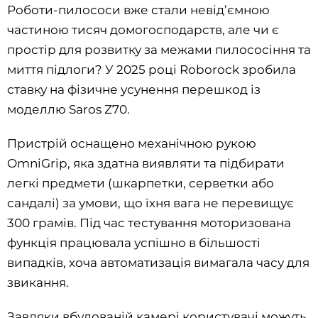
Роботи-пилососи вже стали невід’ємною
частиною тисяч домогосподарств, але чи є
простір для розвитку за межами пилососіння та
миття підлоги? У 2025 році Roborock зробила
ставку на фізичне усунення перешкод із
моделлю Saros Z70.
Пристрій оснащено механічною рукою
OmniGrip, яка здатна виявляти та підбирати
легкі предмети (шкарпетки, серветки або
сандалі) за умови, що їхня вага не перевищує
300 грамів. Під час тестування моторизована
функція працювала успішно в більшості
випадків, хоча автоматизація вимагала часу для
звикання.
Завдяки вбудованій камері користувачі можуть