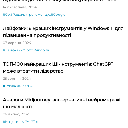
14 листопада, 2024
#Go
#Редакція рекомендує
#Google
Лайфхаки: 6 кращих інструментів у Windows 11 для
підвищення продуктивності
07 серпня, 2024
#Лайфхаки
#Топ
#Windows
ТОП-100 найкращих ШІ-інструментів: ChatGPT
може втратити лідерство
25 серпня, 2024
#Топ
#AI
#ChatGPT
Аналоги Midjourney: альтернативні нейромережі,
що малюють
09 липня, 2024
#Midjourney
#AI
#Топ