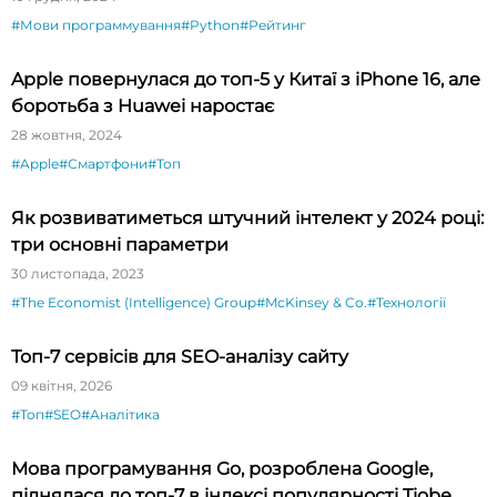
#Мови программування
#Python
#Рейтинг
Apple повернулася до топ-5 у Китаї з iPhone 16, але
боротьба з Huawei наростає
28 жовтня, 2024
#Apple
#Смартфони
#Топ
Як розвиватиметься штучний інтелект у 2024 році:
три основні параметри
30 листопада, 2023
#The Economist (Intelligence) Group
#McKinsey & Co.
#Технології
Топ-7 сервісів для SEO-аналізу сайту
09 квітня, 2026
#Топ
#SEO
#Аналітика
Мова програмування Go, розроблена Google,
піднялася до топ-7 в індексі популярності Tiobe