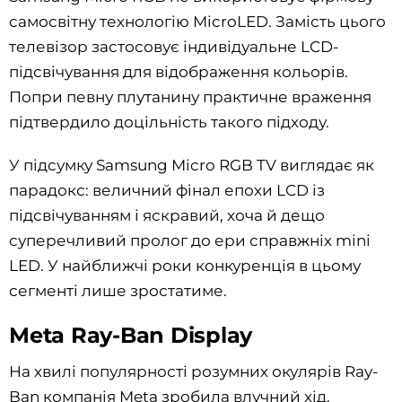
самосвітну технологію MicroLED. Замість цього
телевізор застосовує індивідуальне LCD-
підсвічування для відображення кольорів.
Попри певну плутанину практичне враження
підтвердило доцільність такого підходу.
У підсумку Samsung Micro RGB TV виглядає як
парадокс: величний фінал епохи LCD із
підсвічуванням і яскравий, хоча й дещо
суперечливий пролог до ери справжніх mini
LED. У найближчі роки конкуренція в цьому
сегменті лише зростатиме.
Meta Ray-Ban Display
На хвилі популярності розумних окулярів Ray-
Ban компанія Meta зробила влучний хід,