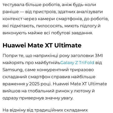
тестувала більше роботів, аніж будь-коли
раніше — від пристроїв, здатних аналізувати
контекст через камери смартфонів, до роботів,
які підмітають, пилососять, миють підлогу й
виконують майже всі побутові завдання.
Huawei Mate XT Ultimate
Попри те, що наприкінці року заголовки ЗМІ
майорять про майбутнійь
Galaxy Z TriFold
від
Samsung, саме конкурентний триразово
складаний смартфон справив найбільше
враження у 2025 році. Huawei Mate XT Ultimate
вийшов на глобальний ринок у лютому й
одразу привернув значну увагу.
На відміну від традиційних складаних