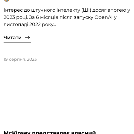
Інтерес до штучного інтелекту (ШІ) досяг апогею у
2023 році. За 6 місяців після запуску OpenAI у
листопаді 2022 року...
Читати
19 серпня, 2023
McKinsey представляє власний