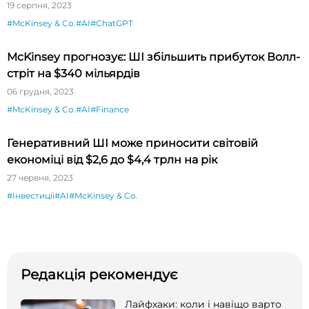
19 серпня, 2023
#McKinsey & Co.
#AI
#ChatGPT
McKinsey прогнозує: ШІ збільшить прибуток Волл-
стріт на $340 мільярдів
06 грудня, 2023
#McKinsey & Co.
#AI
#Finance
Генеративний ШІ може приносити світовій
економіці від $2,6 до $4,4 трлн на рік
27 червня, 2023
#Інвестиції
#AI
#McKinsey & Co.
Редакція рекомендує
Лайфхаки: коли і навіщо варто