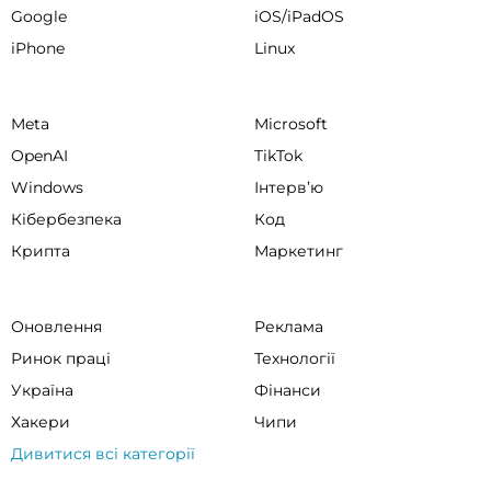
Google
iOS/iPadOS
iPhone
Linux
Meta
Microsoft
OpenAI
TikTok
Windows
Інтервʼю
Кібербезпека
Код
Крипта
Маркетинг
Оновлення
Реклама
Ринок праці
Технології
Україна
Фінанси
Хакери
Чипи
Дивитися всі категорії