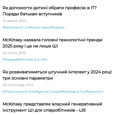
Як допомогти дитині обрати професію в ІТ?
Поради батькам вступників
12 червня, 2024
#McKinsey & Co.
#Ринок праці
#Україна
McKinsey назвала головні технологічні тренди
2025 року і це не лише ШІ
25 липня, 2025
#Тренди
#McKinsey & Co.
#AI
Як розвиватиметься штучний інтелект у 2024 році:
три основні параметри
30 листопада, 2023
#The Economist (Intelligence) Group
#McKinsey & Co.
#Технології
McKinsey представляє власний генеративний
інструмент ШІ для співробітників – Lilli