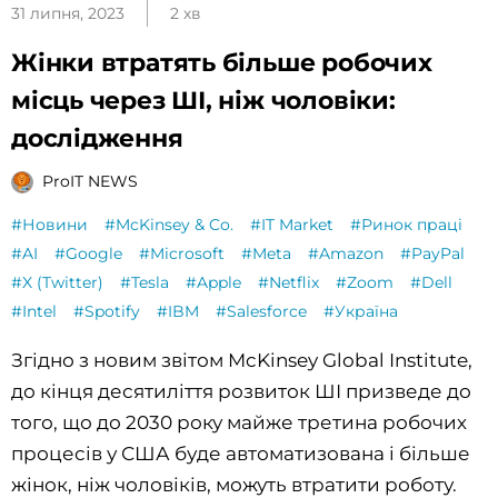
31 липня, 2023
2 хв
Жінки втратять більше робочих
місць через ШІ, ніж чоловіки:
дослідження
ProIT NEWS
#Новини
#McKinsey & Co.
#IT Market
#Ринок праці
#AI
#Google
#Microsoft
#Meta
#Amazon
#PayPal
#X (Twitter)
#Tesla
#Apple
#Netflix
#Zoom
#Dell
#Intel
#Spotify
#IBM
#Salesforce
#Україна
Згідно з новим звітом McKinsey Global Institute,
до кінця десятиліття розвиток ШІ призведе до
того, що до 2030 року майже третина робочих
процесів у США буде автоматизована і більше
жінок, ніж чоловіків, можуть втратити роботу.