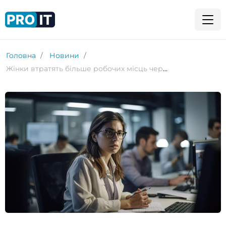
Головна
Новини
Жінки втратять більше робочих місць через ШІ, ніж чоловіки: дослідження