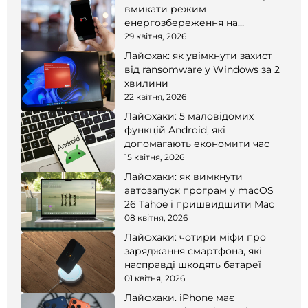
вмикати режим
енергозбереження на
смартфоні
29 квітня, 2026
Лайфхак: як увімкнути захист
від ransomware у Windows за 2
хвилини
22 квітня, 2026
Лайфхаки: 5 маловідомих
функцій Android, які
допомагають економити час
15 квітня, 2026
Лайфхаки: як вимкнути
автозапуск програм у macOS
26 Tahoe і пришвидшити Mac
08 квітня, 2026
Лайфхаки: чотири міфи про
заряджання смартфона, які
насправді шкодять батареї
01 квітня, 2026
Лайфхаки. iPhone має