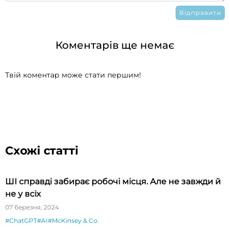
Коментарів ще немає
Твій коментар може стати першим!
Схожі статті
ШІ справді забирає робочі місця. Але не завжди й
не у всіх
07 березня, 2024
#ChatGPT
#AI
#McKinsey & Co.