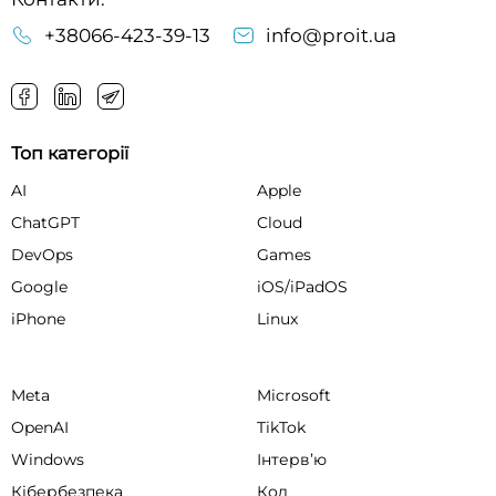
+38066-423-39-13
info@proit.ua
Топ категорії
AI
Apple
ChatGPT
Cloud
DevOps
Games
Google
iOS/iPadOS
iPhone
Linux
Meta
Microsoft
OpenAI
TikTok
Windows
Інтервʼю
Кібербезпека
Код