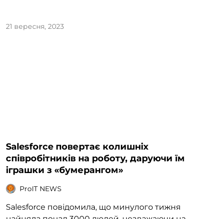
21 вересня, 2023
Salesforce повертає колишніх
співробітників на роботу, даруючи їм
іграшки з «бумерангом»
ProIT NEWS
Salesforce повідомила, що минулого тижня
найняла понад 3000 людей, незважаючи на