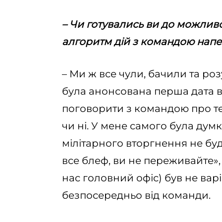
– Чи готувались ви до можлив
алгоритм дій з командою нап
– Ми ж все чули, бачили та ро
була анонсована перша дата в
поговорити з командою про те
чи ні. У мене самого була дум
мілітарного вторгнення не буд
все блеф, ви не переживайте»,
нас головний офіс) був не вар
безпосередньо від команди.