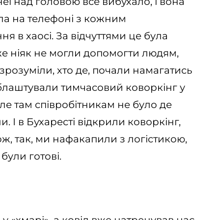
 неї над головою все вибухало, і вона
ула на телефоні з кожним
я в хаосі. За відчуттями це була
же ніяк не могли допомогти людям,
зрозуміли, хто де, почали намагатись
блаштували тимчасовий коворкінг у
але там співробітникам не було де
. І в Бухаресті відкрили коворкінг,
ж, так, ми нафакапили з логістикою,
були готові.