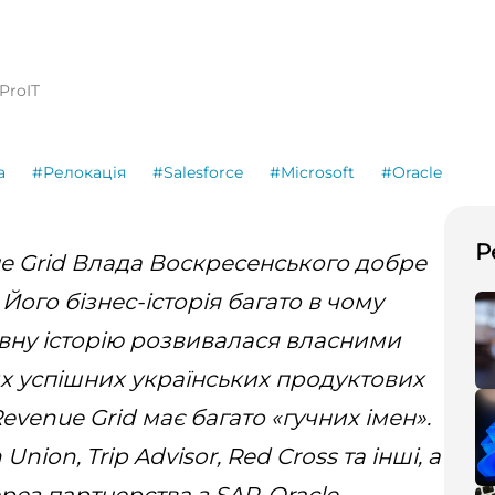
ProIT
а
#Релокація
#Salesforce
#Microsoft
#Oracle
Р
e Grid Влада Воскресенського добре
Його бізнес-історія багато в чому
овну історію розвивалася власними
х успішних українських продуктових
evenue Grid має багато «гучних імен».
Union, Trip Advisor, Red Cross та інші, а