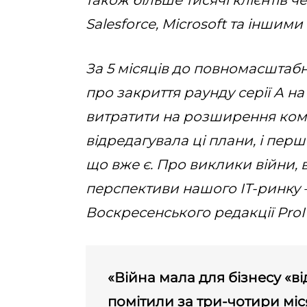
також більше тисячі клієнтів че
Salesforce, Microsoft та інши
За 5 місяців до повномасштаб
про закриття раунду серії А н
витратити на розширення коман
відредагувала ці плани, і перш
що вже є. Про виклики війни, 
перспективи нашого ІТ-ринку 
Воскресенського редакції ProI
«Війна мала для бізнесу «в
помітили за три-чотири міс