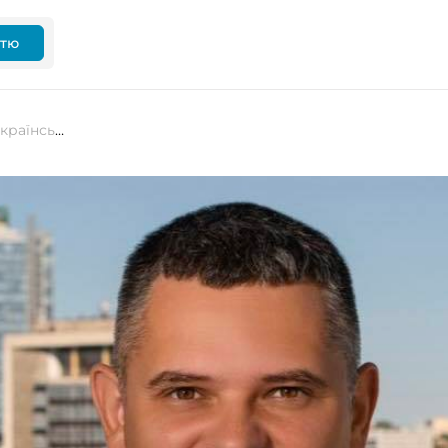
ттю
Влад Воскресенський: Потенціал українського ІТ – впасти на 30% цього року