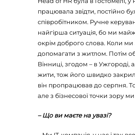
Head of HR була в Гостомелі, у
працювала звідти, постійно б
співробітником. Ручне керуванн
найгірша ситуація, бо ми май
окрім доброго слова. Коли ми 
допомагати з житлом. Потім о
Вінниці, згодом – в Ужгороді, 
жити, тож його швидко закрили
він пропрацював до серпня. То
але з бізнесової точки зору ми 
– Що ви маєте на увазі?