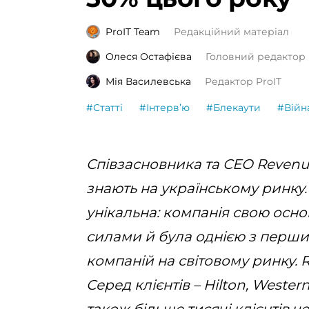
ProIT Team
Редакційний матеріал
Олеся Остафієва
Головний редактор 
Мія Василевська
Редактор ProIT
#Статті
#Інтервʼю
#Блекаути
#Війн
Співзасновника та СЕО Revenu
знають на українському ринку. 
унікальна: компанія свою осн
силами й була однією з перши
компаній на світовому ринку. R
Серед клієнтів – Hilton, Western 