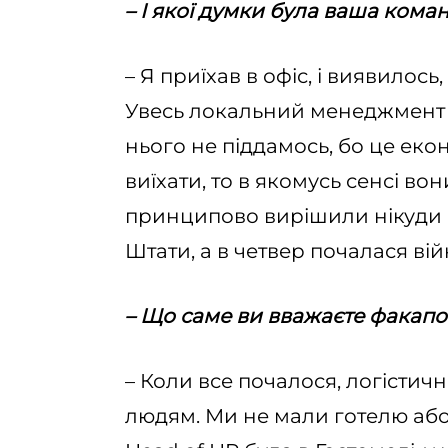
– І якої думки була ваша кома
– Я приїхав в офіс, і виявилось,
Увесь локальний менеджмент 
нього не піддамось, бо це екон
виїхати, то в якомусь сенсі в
принципово вирішили нікуди не
Штати, а в четвер почалася ві
– Що саме ви вважаєте факап
– Коли все почалося, логістич
людям. Ми не мали готелю або 