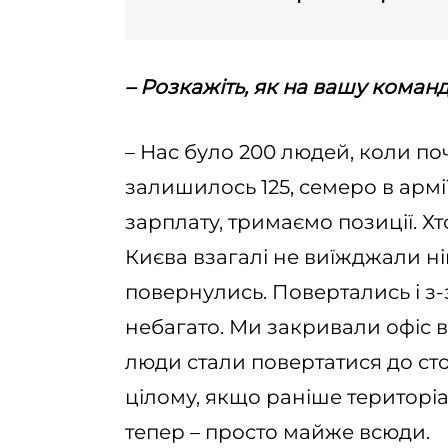
– Розкажіть, як на вашу коман
– Нас було 200 людей, коли поч
залишилось 125, семеро в армії
зарплату, тримаємо позиції. Хто 
Києва взагалі не виїжджали ніку
повернулись. Повертались і з-
небагато. Ми закривали офіс в 
люди стали повертатися до сто
цілому, якщо раніше територіа
тепер – просто майже всюди.