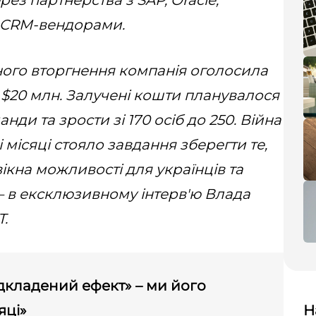
рез партнерства з SAP, Oracle,
ми CRM-вендорами.
ного вторгнення компанія оголосила
а $20 млн. Залучені кошти планувалося
ди та зрости зі 170 осіб до 250. Війна
і місяці стояло завдання зберегти те,
вікна можливості для українців та
–
в ексклюзивному інтерв'ю Влада
T.
ідкладений ефект» – ми його
яці»
Н