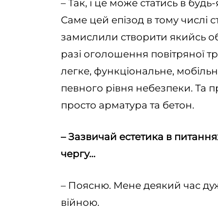
– Так, і це може статись в будь
Саме цей епізод в тому числі 
замислили створити якийсь об
разі оголошення повітряної тр
легке, функціональне, мобільн
певного рівня небезпеки. Та п
просто арматура та бетон.
– Зазвичай естетика в питанн
чергу…
– Поясню. Мене деякий час дуже
війною.