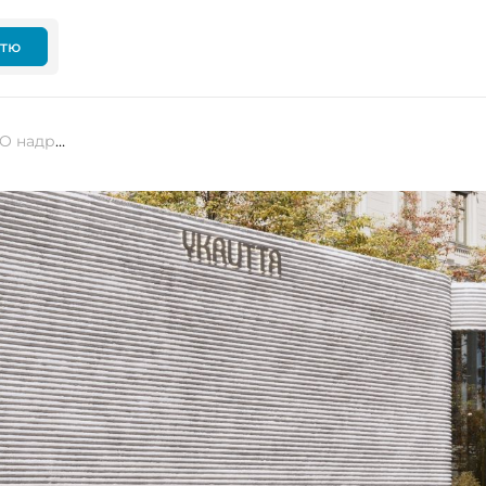
ттю
3D-зупинки-укриття: студія MAKHNO надрукує сучасні мобільні сховища