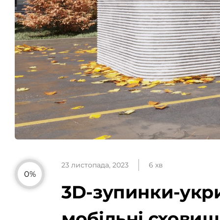
23 листопада, 2023
6 хв
0%
3D-зупинки-укри
мобільні сховищ