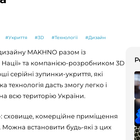
#Укриття
#3D
#Технології
#Дизайн
а дизайну MAKHNO разом із
Р
Нації» та компанією-розробником 3D
і серійні зупинки-укриття, які
а технологія дасть змогу легко і
а всю територію України.
1»: сховище, комерційне приміщення
. Можна встановити будь-які з цих