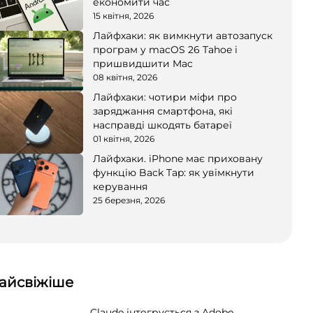
економити час
15 квітня, 2026
Лайфхаки: як вимкнути автозапуск
програм у macOS 26 Tahoe і
пришвидшити Mac
08 квітня, 2026
Лайфхаки: чотири міфи про
заряджання смартфона, які
насправді шкодять батареї
01 квітня, 2026
Лайфхаки. iPhone має приховану
функцію Back Tap: як увімкнути
керування
25 березня, 2026
айсвіжіше
Claude інтегрується з Adobe,