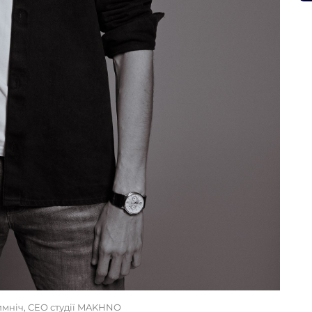
мніч, CEO студії MAKHNO