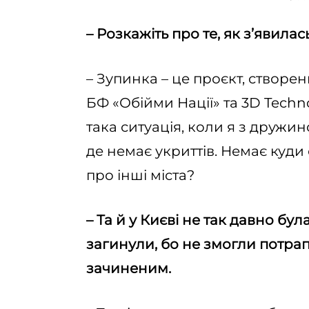
– Розкажіть про те, як з’явила
– Зупинка – це проєкт, створе
БФ «Обійми Нації» та 3D Tech
така ситуація, коли я з дружин
де немає укриттів. Немає куди 
про інші міста?
– Та й у Києві не так давно бул
загинули, бо не змогли потрап
зачиненим.