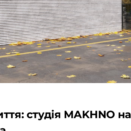
ття: студія MAKHNO на
а