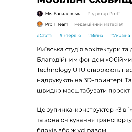
Мія Василевська
Редактор ProIT
ProIT Team
Редакційний матеріал
#Статті
#Інтервʼю
#Війна
#Україна
Київська студія архітектури т
Благодійним фондом «Обійми 
Technology UTU створюють перш
надрукують на 3D-принтері. Так
швидко масштабувати проєкт н
Це зупинка-конструктор «3 в 
та зона очікування транспорту
блоків або ж усі разом.