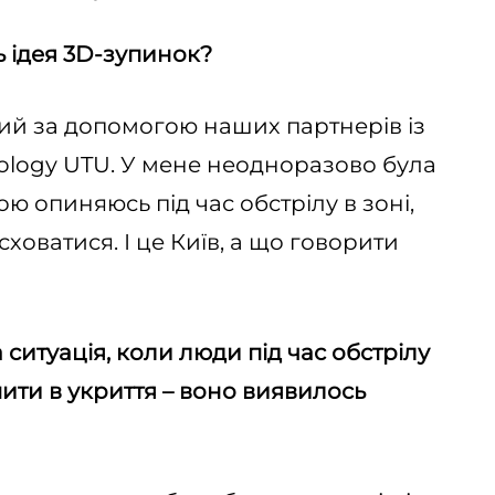
сь ідея 3D-зупинок?
ний за допомогою наших партнерів із
nology UTU. У мене неодноразово була
ою опиняюсь під час обстрілу в зоні,
сховатися. І це Київ, а що говорити
а ситуація, коли люди під час обстрілу
ити в укриття – воно виявилось