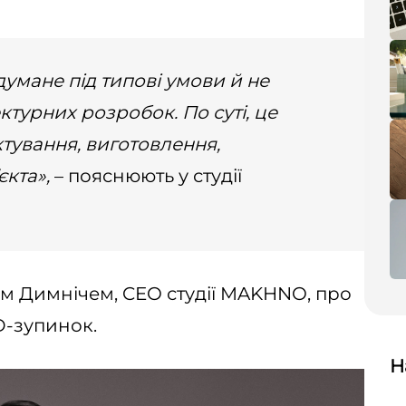
умане під типові умови й не
ктурних розробок. По суті, це
тування, виготовлення,
єкта»,
– пояснюють у студії
м Димнічем, CEO студії MAKHNO, про
D-зупинок.
Н