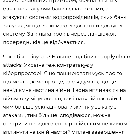
захист слабший. Приміром, можна влізти у
банк, не атакуючи банківські системи, а
атакуючи системи водопровідників, яких банк
залучає, якщо вони мають достатній доступ у
систему. За кілька кроків через ланцюжок
посередників це відбувається.
Чого б я очікував? Більше подібних supply chain
attacks. Україна теж контратакує у
кіберпросторі. Я не поширюватимусь про те,
що мені відомо про це, але я думаю, що це
невід’ємна частина війни, і вона впливає як на
військову міць росіян, так і на їхній настрій. І
чим більше ускладнювати життя у зв’язку з
атаками, тим більше, сподіваюся, можна
створити невдоволення російським режимом і
вплинути на їхній настрій у плані завершення