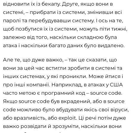
відновити їх із бекапу. Друге, якщо вони в
системі, – прибрати із системи, змінивши всі
паролі та перебудувавши систему. І ось на те,
щоб позбутися їх із системи, можуть піти тижні,
залежно від того, наскільки складною була
атака і наскільки багато даних було видалено.
Але те, що дуже важко, – так це сказати, що
вони за цей час встигли зробити в системі та
інших системах, у які проникли. Може йтися і
про інші компанії. Наприклад, в атаках у США
часто метою є програмний код – source code.
Якщо source code був вкрадений, або в source
code можливо було вбудувати якісь свої віруси,
або вразливість, або exploit. Ці речі потім дуже
важко розвідати й зрозуміти, наскільки вони