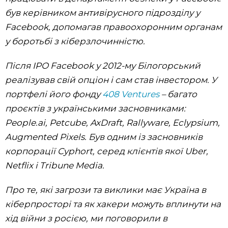
був керівником антивірусного підрозділу у
Facebook, допомагав правоохоронним органам
у боротьбі з кіберзлочинністю.
Після IPO Facebook у 2012-му Білогорський
реалізував свій опціон і сам став інвестором. У
портфелі його фонду
408 Ventures
– багато
проєктів з українськими засновниками:
People.аi, Petcube, AxDraft, Rallyware, Eclypsium,
Augmented Pixels. Був одним із засновників
корпорації Cyphort, серед клієнтів якої Uber,
Netflix і Tribune Media.
Про те, які загрози та виклики має Україна в
кіберпросторі та як хакери можуть вплинути на
хід війни з росією, ми поговорили в