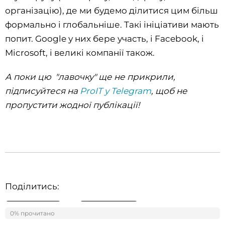
організацію), де ми будемо ділитися цим більш
формально і глобальніше. Такі ініціативи мають
попит. Google у них бере участь, і Facebook, і
Microsoft, і великі компанії також.
А поки цю "лавочку" ще не прикрили,
підписуйтеся на
ProIT у Telegram
, щоб не
пропустити жодної публікації!
Поділитись:
Telegram
Facebook
0% прочитано
0%