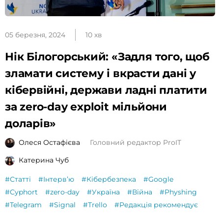
05 березня, 2024
10 хв
Нік Білогорський: «Задля того, щоб
зламати систему і вкрасти дані у
кібервійні, держави ладні платити
за zero-day exploit мільйони
доларів»
Олеся Остафієва
Головний редактор ProIT
Катерина Чуб
#Статті
#Інтервʼю
#Кібербезпека
#Google
#Cyphort
#zero-day
#Україна
#Війна
#Physhing
#Telegram
#Signal
#Trello
#Редакція рекомендує