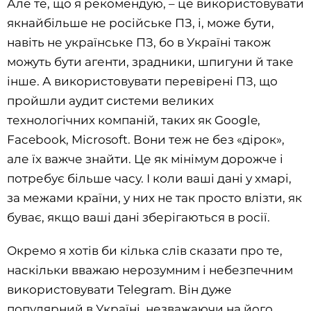
Але те, що я рекомендую, – це використовувати
якнайбільше не російське ПЗ, і, може бути,
навіть не українське ПЗ, бо в Україні також
можуть бути агенти, зрадники, шпигуни й таке
інше. А використовувати перевірені ПЗ, що
пройшли аудит системи великих
технологічних компаній, таких як Google,
Facebook, Microsoft. Вони теж не без «дірок»,
але їх важче знайти. Це як мінімум дорожче і
потребує більше часу. І коли ваші дані у хмарі,
за межами країни, у них не так просто влізти, як
буває, якщо ваші дані зберігаються в росії.
Окремо я хотів би кілька слів сказати про те,
наскільки вважаю нерозумним і небезпечним
використовувати Telegram. Він дуже
популярний в Україні, незважаючи на його