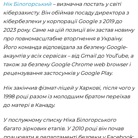
Нік Білогорський
– визначна постать у світі
кіберзахисту. Він обіймав посаду директора з
кібербезпеки у корпорації Google з 2019 до
2023 року. Саме на цій позиції він застав новину
про повномасштабне вторгнення в Україну.
Його команда відповідала за безпеку Google-
акаунтів у всіх сервісах – від Gmail до YouTube, а
також за безпеку Google Chrome web browser і
рецензування застосунків у Google Play.
Нік закінчив фізмат-ліцей у Харкові, після чого у
1998 році разом із молодшим братом переїхав
до матері в Канаду.
У послужному списку Ніка Білогорського
багато зіркових етапів. У 2010 році він почав
працювати в департаменті безпеки у Facebook: