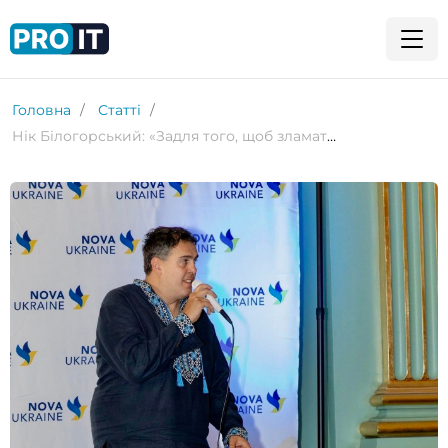
Головна
Статті
Нік Білогорський: «Задля того, щоб зламати систему і вкрасти дані у кібервійні, держави ладні платити за zero-day exploit мільйони доларів»