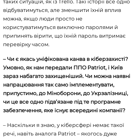
таких ситуацій, як із Trello. Такі історії все одно
відбуватимуться, але зменшити їхній вплив
можна, якщо люди просто не
користуватимуться виключно паролями й
припинять вірити, що їхній пароль витримає
перевірку часом.
– Чи є якась уніфікована канва в кіберзахисті?
Умовно, як нам передали ППО Patriot, і Київ
зараз набагато захищеніший. Чи можна наявні
напрацювання так само імплементувати,
припустимо, до Міноборони, до Укрзалізниці,
чи це все одно підв’язане під те програмне
забезпечення, яке існує всередині компанії?
– Наскільки я знаю, у кіберсфері немає такої
речі, навіть аналога Patriot – якогось дуже