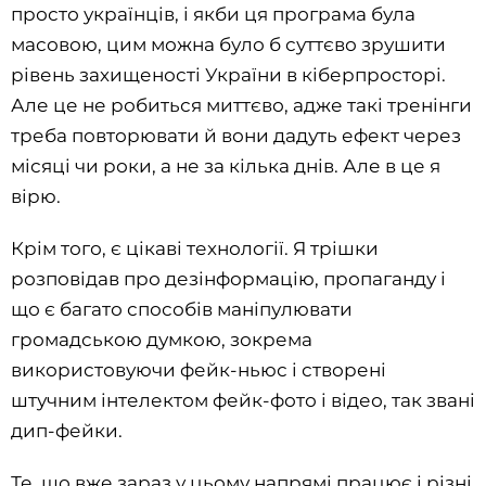
просто українців, і якби ця програма була
масовою, цим можна було б суттєво зрушити
рівень захищеності України в кіберпросторі.
Але це не робиться миттєво, адже такі тренінги
треба повторювати й вони дадуть ефект через
місяці чи роки, а не за кілька днів. Але в це я
вірю.
Крім того, є цікаві технології. Я трішки
розповідав про дезінформацію, пропаганду і
що є багато способів маніпулювати
громадською думкою, зокрема
використовуючи фейк-ньюс і створені
штучним інтелектом фейк-фото і відео, так звані
дип-фейки.
Те, що вже зараз у цьому напрямі працює і різні