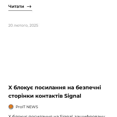
Читати
20 лютого, 2025
X блокує посилання на безпечні
сторінки контактів Signal
ProIT NEWS
X блокує посилання на Signal, зашифровану