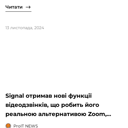
Читати
13 листопада, 2024
Signal отримав нові функції
відеодзвінків, що робить його
реальною альтернативою Zoom,
Meet і Teams
ProIT NEWS