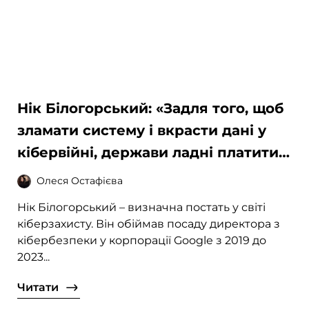
Нік Білогорський: «Задля того, щоб
зламати систему і вкрасти дані у
кібервійні, держави ладні платити
за zero-day exploit мільйони
Олеся Остафієва
доларів»
Нік Білогорський – визначна постать у світі
кіберзахисту. Він обіймав посаду директора з
кібербезпеки у корпорації Google з 2019 до
2023...
Читати