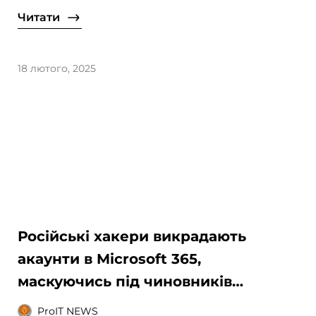
Читати
18 лютого, 2025
Російські хакери викрадають
акаунти в Microsoft 365,
маскуючись під чиновників
Держдепу США та Міноборони
ProIT NEWS