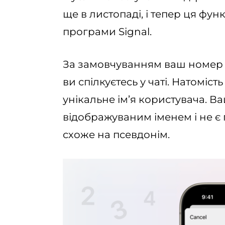
ще в листопаді, і тепер ця фун
програми Signal.
За замовчуванням ваш номер т
ви спілкуєтесь у чаті. Натомі
унікальне ім’я користувача. Ва
відображуваним іменем і не є
схоже на псевдонім.