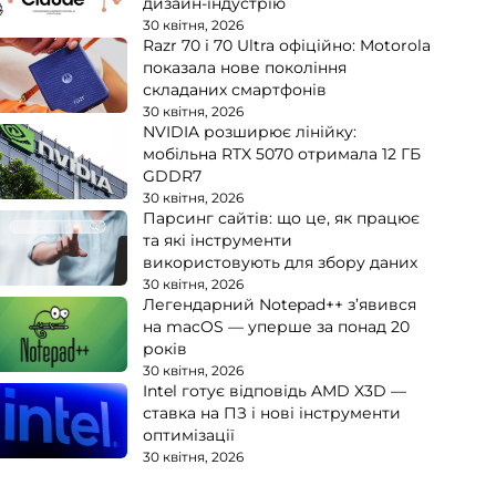
дизайн-індустрію
30 квітня, 2026
Razr 70 і 70 Ultra офіційно: Motorola
показала нове покоління
складаних смартфонів
30 квітня, 2026
NVIDIA розширює лінійку:
мобільна RTX 5070 отримала 12 ГБ
GDDR7
30 квітня, 2026
Парсинг сайтів: що це, як працює
та які інструменти
використовують для збору даних
30 квітня, 2026
Легендарний Notepad++ з’явився
на macOS — уперше за понад 20
років
30 квітня, 2026
Intel готує відповідь AMD X3D —
ставка на ПЗ і нові інструменти
оптимізації
30 квітня, 2026