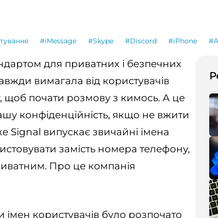
тування
#iMessage
#Skype
#Discord
#iPhone
#A
андартом для приватних і безпечних
Р
авжди вимагала від користувачів
, щоб почати розмову з кимось. А це
ашу конфіденційність, якщо не вжити
же Signal випускає звичайні імена
ристовувати замість номера телефону,
иватним. Про це компанія
и імен користувачів було розпочато