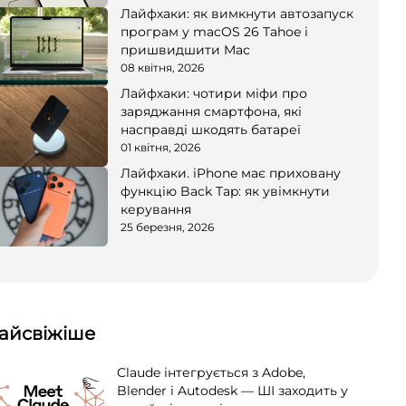
Лайфхаки: як вимкнути автозапуск
програм у macOS 26 Tahoe і
пришвидшити Mac
08 квітня, 2026
Лайфхаки: чотири міфи про
заряджання смартфона, які
насправді шкодять батареї
01 квітня, 2026
Лайфхаки. iPhone має приховану
функцію Back Tap: як увімкнути
керування
25 березня, 2026
айсвіжіше
Claude інтегрується з Adobe,
Blender і Autodesk — ШІ заходить у