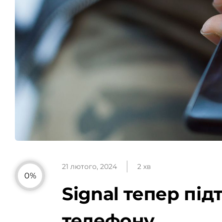
21 лютого, 2024
2 хв
0%
Signal тепер пі
телефону