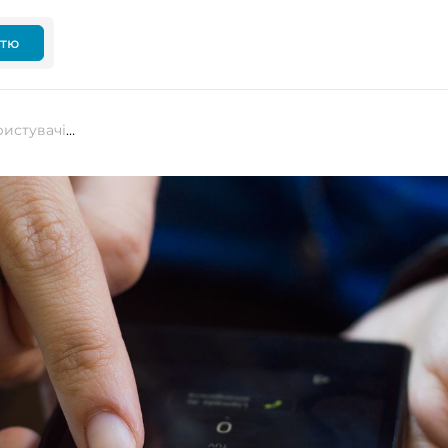
ттю
Signal тепер підтримує імена користувачів замість номера телефону