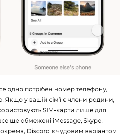
се одно потрібен номер телефону,
 Якщо у вашій сім’ї є члени родини,
икористовують SIM-карти лише для
все ще обмежені iMessage, Skype,
Зокрема, Discord є чудовим варіантом