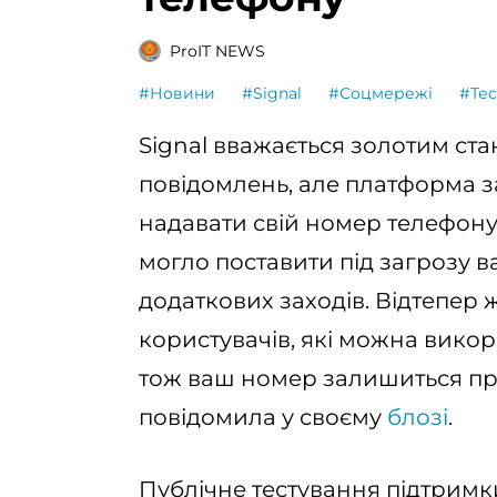
ProIT NEWS
#Новини
#Signal
#Соцмережі
#Тес
Signal вважається золотим ст
повідомлень, але платформа з
надавати свій номер телефону
могло поставити під загрозу в
додаткових заходів. Відтепер 
користувачів, які можна вико
тож ваш номер залишиться пр
повідомила у своєму
блозі
.
Публічне тестування підтримк