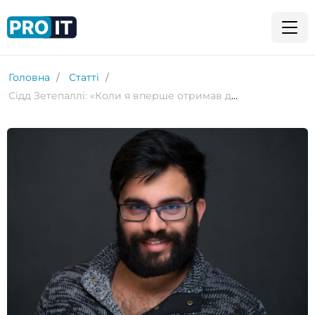
Головна
Статті
Сідд Зетепаллі: «Коли я вперше отримав доступ до GPT-3, я сказав: «О Боже, ви це бачите? Це змінить світ!»