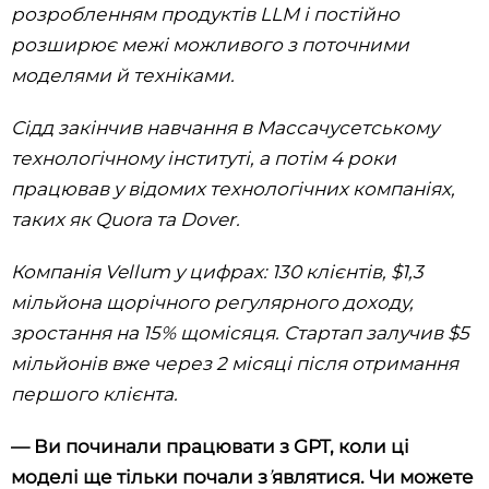
розробленням продуктів LLM і постійно
розширює межі можливого з поточними
моделями й техніками.
Сідд закінчив навчання в Массачусетському
технологічному інституті,
а потім 4 роки
працював у відомих технологічних компаніях,
таких як Quora та Dover.
Компанія Vellum у цифрах: 130 клієнтів, $1,3
мільйона щорічного регулярного доходу,
зростання на 15% щомісяця. Стартап залучив $5
мільйонів вже через 2 місяці після отримання
першого клієнта.
— Ви починали працювати з GPT, коли ці
моделі ще тільки почали з
’
являтися. Чи можете