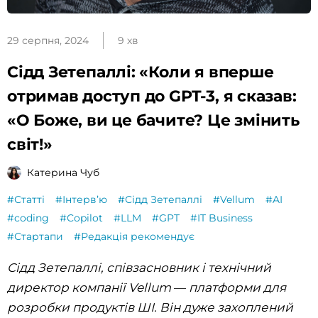
29 серпня, 2024
9 хв
Сідд Зетепаллі: «Коли я вперше
отримав доступ до GPT-3, я сказав:
«О Боже, ви це бачите? Це змінить
світ!»
Катерина Чуб
#Статті
#Інтервʼю
#Сідд Зетепаллі
#Vellum
#AI
#coding
#Copilot
#LLM
#GPT
#IT Business
#Стартапи
#Редакція рекомендує
Сідд Зетепаллі, співзасновник і технічний
директор компанії Vellum
—
платформи для
розробки продуктів ШІ. Він дуже захоплений