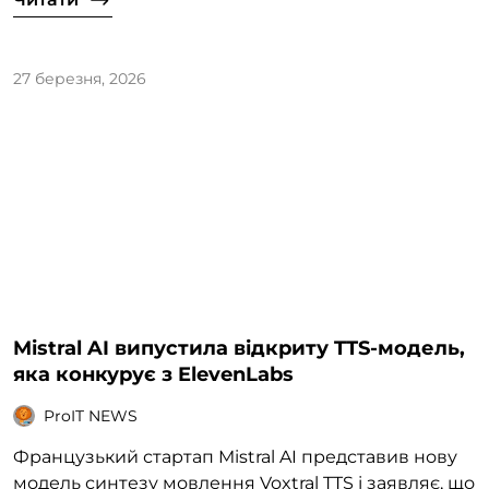
27 березня, 2026
Mistral AI випустила відкриту TTS-модель,
яка конкурує з ElevenLabs
ProIT NEWS
Французький стартап Mistral AI представив нову
модель синтезу мовлення Voxtral TTS і заявляє, що