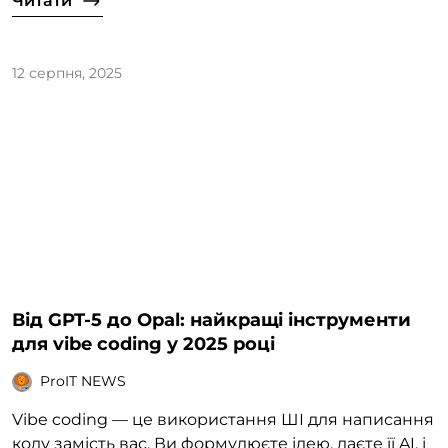
Читати
12 серпня, 2025
Від GPT-5 до Opal: найкращі інструменти
для vibe coding у 2025 році
ProIT NEWS
Vibe coding — це використання ШІ для написання
коду замість вас. Ви формулюєте ідею, даєте її AI, і