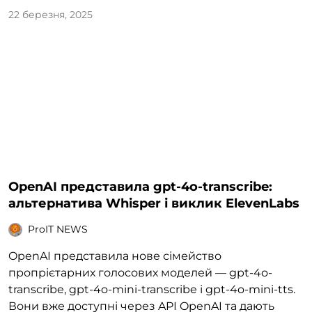
22 березня, 2025
OpenAI представила gpt-4o-transcribe:
альтернатива Whisper і виклик ElevenLabs
ProIT NEWS
OpenAI представила нове сімейство
пропрієтарних голосових моделей — gpt-4o-
transcribe, gpt-4o-mini-transcribe і gpt-4o-mini-tts.
Вони вже доступні через API OpenAI та дають