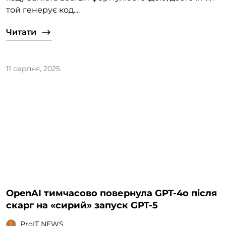
той генерує код....
Читати
11 серпня, 2025
OpenAI тимчасово повернула GPT-4o після
скарг на «сирий» запуск GPT-5
ProIT NEWS