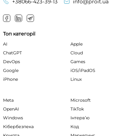
+38066-423-39-13
info@proit.ua
Топ категорії
AI
Apple
ChatGPT
Cloud
DevOps
Games
Google
iOS/iPadOS
iPhone
Linux
Meta
Microsoft
OpenAI
TikTok
Windows
Інтервʼю
Кібербезпека
Код
Крипта
Маркетинг