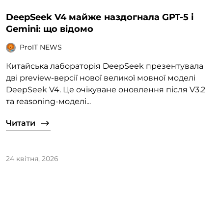
DeepSeek V4 майже наздогнала GPT-5 і
Gemini: що відомо
ProIT NEWS
Китайська лабораторія DeepSeek презентувала
дві preview-версії нової великої мовної моделі
DeepSeek V4. Це очікуване оновлення після V3.2
та reasoning-моделі...
Читати
24 квітня, 2026