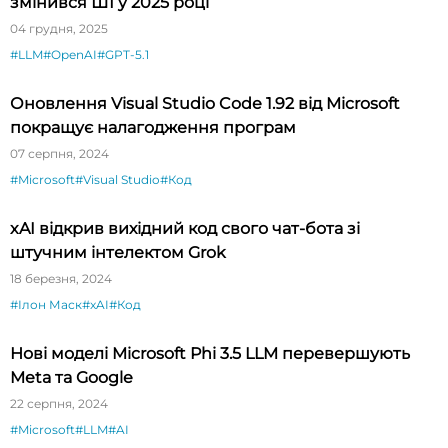
змінився ШІ у 2025 році
04 грудня, 2025
#LLM
#OpenAI
#GPT-5.1
Оновлення Visual Studio Code 1.92 від Microsoft
покращує налагодження програм
07 серпня, 2024
#Microsoft
#Visual Studio
#Код
xAI відкрив вихідний код свого чат-бота зі
штучним інтелектом Grok
18 березня, 2024
#Ілон Маск
#xAI
#Код
Нові моделі Microsoft Phi 3.5 LLM перевершують
Meta та Google
22 серпня, 2024
#Microsoft
#LLM
#AI