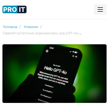
Головна
Новини
OpenAI остаточно відмовилась від GPT-4o на тлі переходу до GPT-5.2