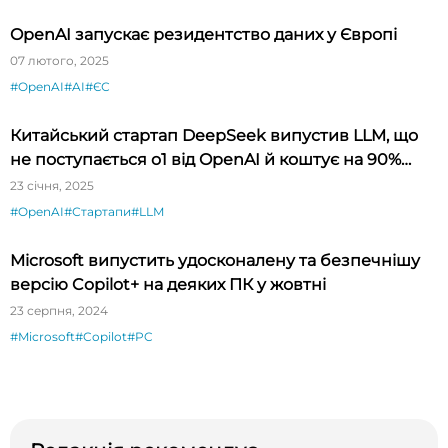
OpenAI запускає резидентство даних у Європі
07 лютого, 2025
#OpenAI
#AI
#ЄС
Китайський стартап DeepSeek випустив LLM, що
не поступається o1 від OpenAI й коштує на 90%
дешевше
23 січня, 2025
#OpenAI
#Стартапи
#LLM
Microsoft випустить удосконалену та безпечнішу
версію Copilot+ на деяких ПК у жовтні
23 серпня, 2024
#Microsoft
#Copilot
#PC