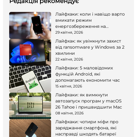
Редакція рекомендує
Лайфхаки: коли і навіщо варто
вмикати режим
енергозбереження на
смартфоні
29 квітня, 2026
Лайфхак: як увімкнути захист
від ransomware у Windows за 2
хвилини
22 квітня, 2026
Лайфхаки: 5 маловідомих
функцій Android, які
допомагають економити час
15 квітня, 2026
Лайфхаки: як вимкнути
автозапуск програм у macOS
26 Tahoe і пришвидшити Mac
08 квітня, 2026
Лайфхаки: чотири міфи про
заряджання смартфона, які
насправді шкодять батареї