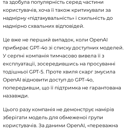
та здобула популярність серед частини
користувачів, хоча її також критикували за
надмірну «підтакувальність» і схильність до
надмірно схвальних відповідей.
Це вже не перший випадок, коли OpenAI
прибирає GPT-4o зі списку доступних моделей.
У серпні компанія тимчасово вивела її з
експлуатації, зосередившись на просуванні
тодішньої GPT-5. Проте хвиля скарг змусила
OpenAI відновити доступ до GPT-4o,
попередивши, що її підтримка не гарантована
назавжди.
Цього разу компанія не демонструє намірів
зберігати модель для обмеженої групи
користувачів. За даними OpenAI, «переважна