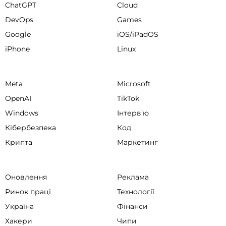
ChatGPT
Cloud
DevOps
Games
Google
iOS/iPadOS
iPhone
Linux
Meta
Microsoft
OpenAI
TikTok
Windows
Інтервʼю
Кібербезпека
Код
Крипта
Маркетинг
Оновлення
Реклама
Ринок праці
Технології
Україна
Фінанси
Хакери
Чипи