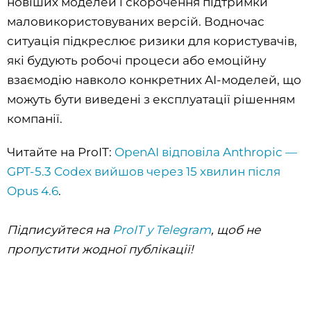
новіших моделей і скорочення підтримки
маловикористовуваних версій. Водночас
ситуація підкреслює ризики для користувачів,
які будують робочі процеси або емоційну
взаємодію навколо конкретних AI-моделей, що
можуть бути виведені з експлуатації рішенням
компанії.
Читайте на ProIT:
OpenAI відповіла Anthropic —
GPT-5.3 Codex вийшов через 15 хвилин після
Opus 4.6
.
Підписуйтеся на
ProIT у Telegram
, щоб не
пропустити жодної публікації!