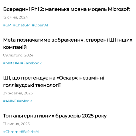
Всередині Phi 2: маленька мовна модель Microsoft
12 січня, 2024
#GPT
#ChatGPT
#OpenAI
Meta позначатиме зображення, створені ШІ інших
компаній
09 лютого, 2024
#Meta
#AI
#Facebook
ШІ, що претендує на «Оскар»: незамінні
голлівудські технології
27 жовтня, 2023
#AI
#VFX
#Media
Топ альтернативних браузерів 2025 року
17 липня, 2025
#Chrome
#Safari
#AI