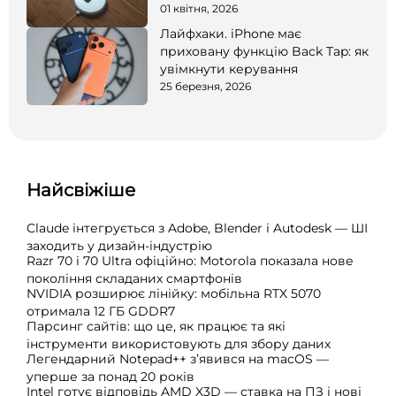
01 квітня, 2026
Лайфхаки. iPhone має
приховану функцію Back Tap: як
увімкнути керування
25 березня, 2026
Найсвіжіше
Claude інтегрується з Adobe, Blender і Autodesk — ШІ
заходить у дизайн-індустрію
Razr 70 і 70 Ultra офіційно: Motorola показала нове
покоління складаних смартфонів
NVIDIA розширює лінійку: мобільна RTX 5070
отримала 12 ГБ GDDR7
Парсинг сайтів: що це, як працює та які
інструменти використовують для збору даних
Легендарний Notepad++ з’явився на macOS —
уперше за понад 20 років
Intel готує відповідь AMD X3D — ставка на ПЗ і нові