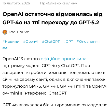
16 лютого, 2026
Приблизно хвилину
OpenAI остаточно відмовилась від
GPT-4o на тлі переходу до GPT-5.2
ProIT NEWS
#Новини
#OpenAI
#ChatGPT
#GPT
#Оновлення
#AI
OpenAI 13 лютого
офіційно припинила
підтримку моделі GPT-4o у ChatGPT. Про
завершення роботи компанія повідомила ще в
січні на своєму сайті, однак відключення також
торкнулося GPT-5, GPT-4.1, GPT-4.1 mini та OpenAI
o4-mini в інтерфейсі ChatGPT.
GPT-4o вважалася більш «розмовною» моделлю