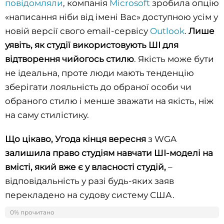
повідомляли
, компанія
Microsoft
зробила опцію
«написання ніби від імені Вас» доступною усім у
новій версії свого email-сервісу
Outlook
.
Лише
уявіть, як студії використовують ШІ для
відтворення чийогось стилю
.
Якість може бути
не ідеальна, проте люди мають тенденцію
зберігати лояльність до обраної особи чи
обраного стилю і менше зважати на якість, ніж
на саму стилістику.
Що цікаво, Угода кінця вересня
з WGA
залишила право студіям навчати ШІ-моделі на
вмісті, який вже є у власності студій,
–
відповідальність у разі будь-яких заяв
перекладено на судову систему США.
Водночас:
0% прочитано
0%