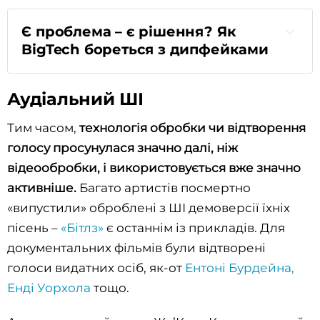
Є проблема – є рішення? Як
BigTech бореться з дипфейками
Аудіальний ШІ
розпізнавання дипфейків у реальному
Тим часом,
технологія обробки чи відтворення
часі
голосу просунулася значно далі, ніж
скептичні щодо таких технологій
відеообробки, і використовується вже значно
Google DeepMind випустила SynthID
активніше.
Багато артистів посмертно
«невидимим та
«випустили» оброблені з ШІ демоверсії їхніх
невіддільним водяним знаком»
пісень –
«Бітлз»
є останнім із прикладів. Для
документальних фільмів були відтворені
останньої ітерації DALL-E 3
голоси видатних осіб, як-от
Ентоні Бурдейна,
Енді Уорхола
тощо.
будь-який
Google