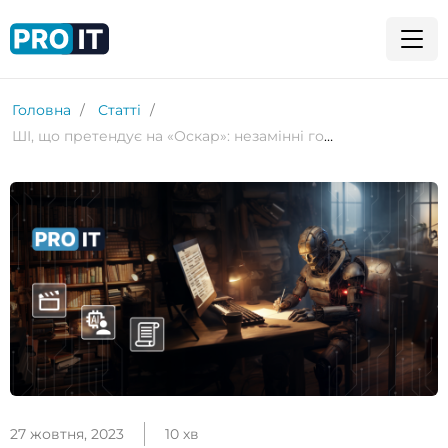
Головна
Статті
ШІ, що претендує на «Оскар»: незамінні голлівудські технології
27 жовтня, 2023
10 хв