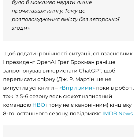
було б можливо надати лише
прочитавши книгу. Тому це
розповсюдження вмісту без авторської
згоди»
.
Щоб додати іронічності ситуації, співзасновник
і президент OpenAI Ґреґ Брокман раніше
запропонував використати ChatGPT, щоб
переписати спірну (Дж. Р. Мартін ще не
випустив усі книги –
«Вітри зими»
поки в роботі,
тож із 5-6 сезону весь сюжет написаний
командою
HBO
і тому не є канонічним) кінцівку
8-го, останнього сезону, повідомляє
IMDB News
.