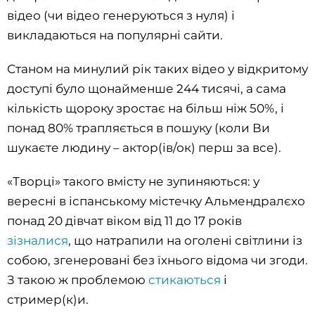
відео (чи відео генеруються з нуля) і
викладаються на популярні сайти.
Станом на минулий рік таких відео у відкритому
доступі було щонайменше 244 тисячі, а сама
кількість щороку зростає на більш ніж 50%, і
понад 80% трапляється в пошуку (коли Ви
шукаєте людину – актор(ів/ок) перш за все).
«Творці» такого вмісту не зупиняються: у
вересні в іспанському містечку Альмендралєхо
понад 20 дівчат віком від 11 до 17 років
зізналися
, що натрапили на оголені світлини із
собою, згенеровані без їхнього відома чи згоди.
З такою ж проблемою
стикаються
і
стример(к)и.