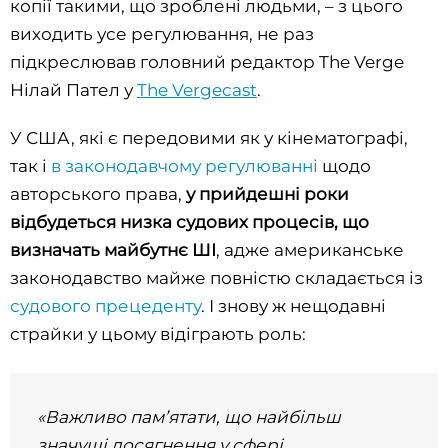
копії такими, що зроблені людьми, – з цього
виходить усе регулювання, не раз
підкреслював головний редактор The Verge
Нілай Пател у
The Vergecast
.
У США, які є передовими як у кінематографі,
так і
в законодавчому регулюванні
щодо
авторського права,
у прийдешні роки
відбудеться низка судових процесів, що
визначать майбутнє ШІ
, адже американське
законодавство майже повністю складається із
судового прецеденту
. І знову ж нещодавні
страйки у цьому відіграють роль:
«Важливо памʼятати, що найбільш
значущі досягнення у сфері