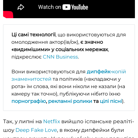
Ці самі технології
, що використовуються для
омолодження актор(ів/ок),
є значно
«видимішими» у соціальних мережах
,
підкреслює
CNN Business
.
Вони використовуються для
дипфейк-
копій
знаменитостей
та політиків («вкладаючи у
рота» їм слова, які вони ніколи не казали (на
камеру так точно), публікуючи нібито їхню
порнографію
,
рекламні ролики
та
цілі пісні
).
Так, у липні на
Netflix
вийшло іспанське реаліті-
шоу
Deep Fake Love
, в якому дипфейки були