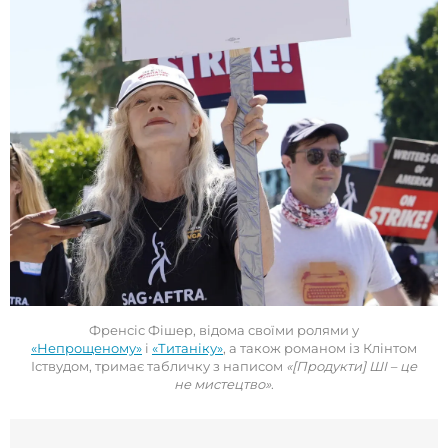
Френсіс Фішер, відома своїми ролями у
«Непрощеному»
і
«Титаніку»
, а також романом із Клінтом
Іствудом, тримає табличку з написом
«[Продукти] ШІ – це
не мистецтво»
.