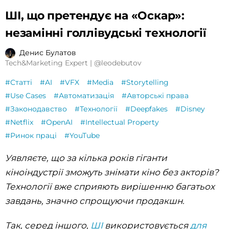
ШІ, що претендує на «Оскар»:
незамінні голлівудські технології
Денис Булатов
Tech&Marketing Expert | @leodebutov
#Статті
#AI
#VFX
#Media
#Storytelling
#Use Cases
#Автоматизація
#Авторські права
#Законодавство
#Технології
#Deepfakes
#Disney
#Netflix
#OpenAI
#Intellectual Property
#Ринок праці
#YouTube
Уявляєте, що за кілька років гіганти
кіноіндустрії зможуть знімати кіно без акторів?
Технології вже сприяють вирішенню багатьох
завдань, значно спрощуючи продакшн.
Так, серед іншого,
ШІ
використовується
для