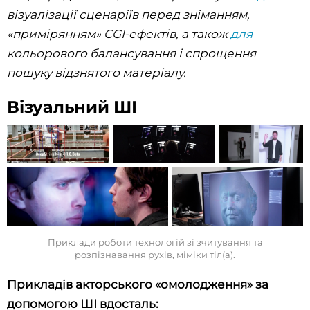
візуалізації сценаріїв перед зніманням,
«примірянням» CGI-ефектів, а також
для
кольорового балансування і спрощення
пошуку відзнятого матеріалу.
Візуальний ШІ
Приклади роботи технологій зі зчитування та
розпізнавання рухів, міміки тіл(а).
Прикладів акторського «омолодження» за
допомогою ШІ вдосталь: