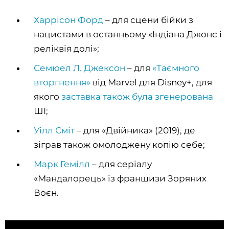
Харрісон Форд
– для сцени бійки з
нацистами в останньому «Індіана Джонс і
реліквія долі»;
Семюел Л. Джексон
– для
«Таємного
вторгнення»
від Marvel для Disney+, для
якого
заставка також була згенерована
ШІ;
Уілл Сміт
– для «Двійника» (2019), де
зіграв також омолоджену копію себе;
Марк Гемілл
– для серіалу
«Мандалорець» із франшизи Зоряних
Воєн.