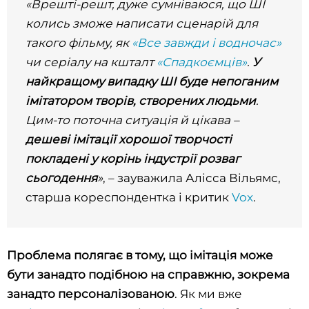
«Врешті-решт, дуже сумніваюся, що ШІ
колись зможе написати сценарій для
такого фільму, як
«Все завжди і водночас»
чи серіалу на кшталт
«Спадкоємців»
.
У
найкращому випадку ШІ буде непоганим
імітатором творів, створених людьми
.
Цим-то поточна ситуація й цікава –
дешеві імітації хорошої творчості
покладені у корінь індустрії розваг
сьогодення
»
, – зауважила Алісса Вільямс,
старша кореспондентка і критик
Vox
.
Проблема полягає в тому, що імітація може
бути занадто подібною на справжню, зокрема
занадто персоналізованою
. Як ми вже