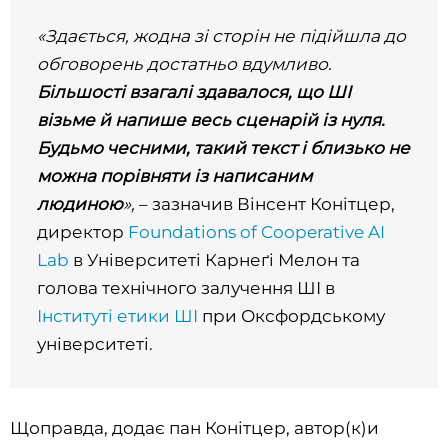
«Здається, жодна зі сторін не підійшла до
обговорень достатньо вдумливо.
Більшості взагалі здавалося, що ШІ
візьме й напише весь сценарій із нуля.
Будьмо чесними, такий текст і близько не
можна порівняти із написаним
людиною
»,
– зазначив Вінсент Конітцер,
директор
Foundations of Cooperative AI
Lab
в Університеті Карнеґі Мелон та
голова технічного залучення ШІ в
Інституті етики ШІ
при Оксфордському
університеті.
Щоправда, додає пан Конітцер, автор(к)и