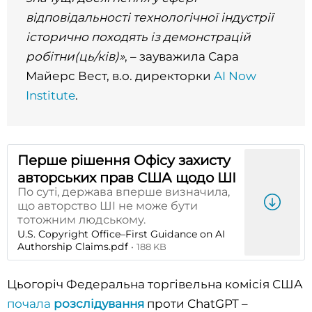
відповідальності технологічної індустрії
історично походять із демонстрацій
робітни(ць/ків)»
, – зауважила Сара
Майерс Вест, в.о. директорки
AI Now
Institute
.
Перше рішення Офісу захисту
авторських прав США щодо ШІ
По суті, держава вперше визначила,
що авторство ШІ не може бути
тотожним людському.
U.S. Copyright Office–First Guidance on AI
Authorship Claims.pdf
188 KB
Цьогоріч Федеральна торгівельна комісія США
почала
розслідування
проти ChatGPT –