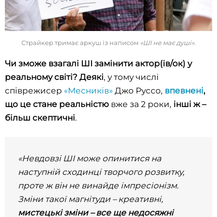
Страйкер тримає аркуш із написом
«ШІ не має душі»
.
Чи зможе взагалі ШІ замінити актор(ів/ок) у
реальному світі?
Деякі
, у тому числі
співрежисер
«Месників»
Джо Руссо,
впевнені
,
що це стане реальністю
вже за 2 роки,
інші ж –
більш скептичні
.
«Невдовзі ШІ може опинитися на
наступній сходинці творчого розвитку,
проте ж він не винайде імпресіонізм.
Зміни такої магнітуди – креативні,
мистецькі зміни – все ще недосяжні