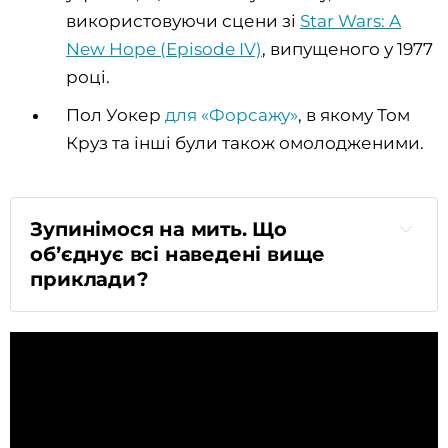
використовуючи сцени зі
Star Wars: A
New Hope (Episode IV)
, випущеного у 1977
році.
Пол Уокер
для «Форсажу»
, в якому Том
Круз та інші були також омолодженими.
Зупинімося на мить. Що
обʼєднує всі наведені вище
приклади?