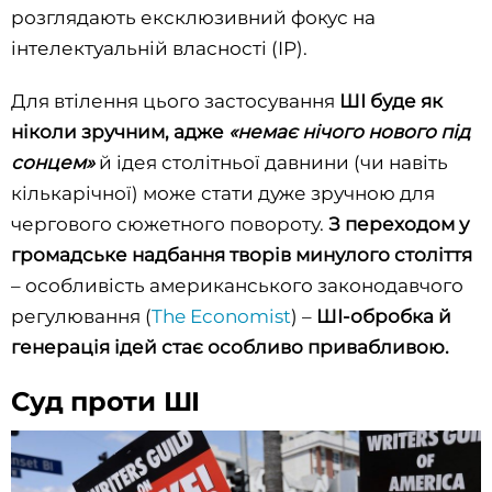
розглядають ексклюзивний фокус на
інтелектуальній власності (IP).
Для втілення цього застосування
ШІ буде як
ніколи зручним, адже
«немає нічого нового під
сонцем»
й ідея столітньої давнини (чи навіть
кількарічної) може стати дуже зручною для
чергового сюжетного повороту.
З переходом у
громадське надбання творів минулого століття
– особливість американського законодавчого
регулювання (
The Economist
) –
ШІ-обробка й
генерація ідей стає особливо привабливою.
Суд проти ШІ