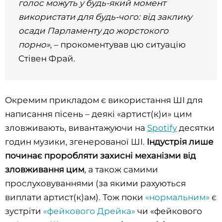
голос можуть у будь-який момент
використати для будь-чого: від заклику
осади Парламенту до жорстокого
порно»
, – прокоментував цю ситуацію
Стівен Фрай.
Окремим прикладом є використання ШІ для
написання пісень – деякі «артист(к)и» цим
зловживають, вивантажуючи на
Spotify
десятки
годин музики, згенерованої ШІ.
Індустрія лише
починає проробляти захисні механізми від
зловживання цим
, а також самими
прослуховуваннями (за якими рахуються
виплати артист(к)ам). Тож поки
«нормальним»
є
зустріти
«фейкового Дрейка»
чи «фейкового