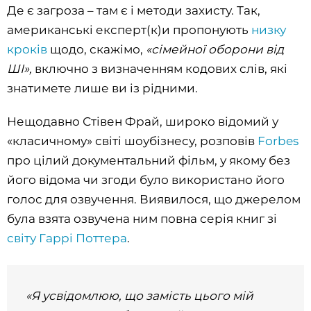
Де є загроза – там є і методи захисту. Так,
американські експерт(к)и пропонують
низку
кроків
щодо, скажімо,
«сімейної оборони від
ШІ»,
включно з визначенням кодових слів, які
знатимете лише ви із рідними.
Нещодавно Стівен Фрай, широко відомий у
«класичному» світі шоубізнесу, розповів
Forbes
про цілий документальний фільм, у якому без
його відома чи згоди було використано його
голос для озвучення. Виявилося, що джерелом
була взята озвучена ним повна серія книг зі
світу Гаррі Поттера
.
«Я усвідомлюю, що замість цього мій