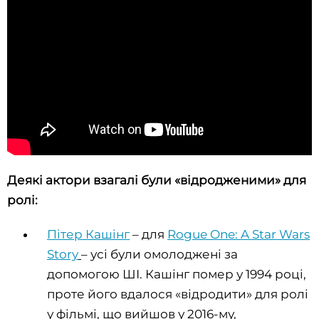
Деякі актори взагалі були «відродженими» для
ролі:
Пітер Кашінг
– для
Rogue One: A Star Wars
Story
– усі були омолоджені за
допомогою ШІ. Кашінг помер у 1994 році,
проте його вдалося «відродити» для ролі
у фільмі, що вийшов у 2016-му,