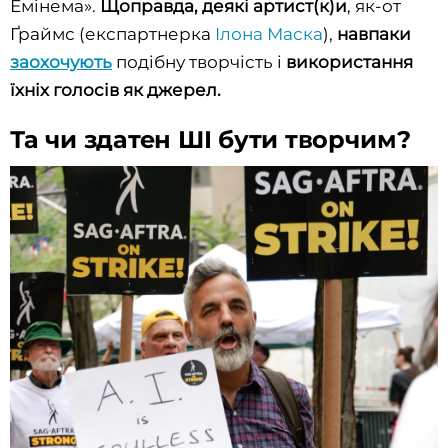
Емінема».
Щоправда, деякі артист(к)и
, як-от
Ґраймс (експартнерка
Ілона Маска
),
навпаки
заохочують
подібну творчість і
використання
їхніх голосів як джерел.
Та чи здатен ШІ бути творчим?