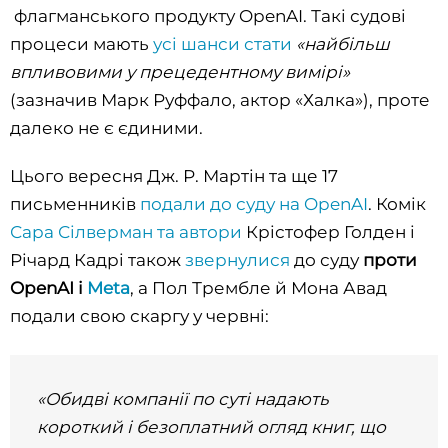
флагманського продукту OpenAI. Такі судові
процеси мають
усі шанси стати
«найбільш
впливовими у прецедентному вимірі»
(зазначив Марк Руффало, актор «Халка»), проте
далеко не є єдиними.
Цього вересня Дж. Р. Мартін та ще 17
письменників
подали до суду на OpenAI
. Комік
Сара Сілверман та автори
Крістофер Голден і
Річард Кадрі також
звернулися
до суду
проти
OpenAI і
Meta
, а Пол Трембле й Мона Авад
подали свою скаргу у червні:
«Обидві компанії по суті надають
короткий і безоплатний огляд книг, що