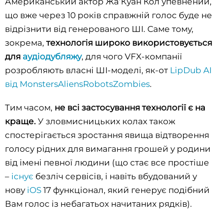
Американський актор ЖаʼКуан Кол упевнений,
фільтрує вміст
що вже через 10 років справжній голос буде не
відрізнити від генерованого ШІ. Саме тому,
зокрема,
технологія широко використовується
власноруч видалити
для
аудіодубляжу
, для чого VFX-компанії
розробляють власні ШІ-моделі, як-от
LipDub AI
від MonstersAliensRobotsZombies
.
Тим часом,
не всі застосування технології є на
краще.
У
зловмисницьких колах також
спостерігається зростання явища відтворення
голосу рідних для вимагання грошей у родини
від імені певної людини (що стає все простіше
–
існує
безліч сервісів, і навіть вбудований у
нову
iOS
17 функціонал, який генерує подібний
Вам голос із небагатьох начитаних рядків).