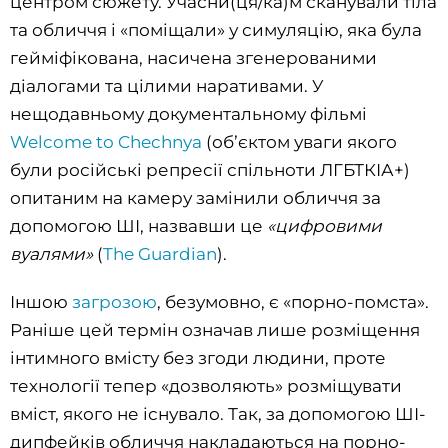
центром сюжету. Учасни(ця/ка)м сканували тіла
та обличчя і «поміщали» у симуляцію, яка була
гейміфікована, насичена згенерованими
діалогами та цілими наративами. У
нещодавньому документальному фільмі
Welcome to Chechnya
(обʼєктом уваги якого
були російські репресії спільноти ЛГБТКІА+)
опитаним на камеру замінили обличчя за
допомогою ШІ, назвавши це
«цифровими
вуалями»
(
The Guardian
).
Іншою
загрозою
, безумовно, є «порно-помста».
Раніше цей термін означав лише розміщення
інтимного вмісту без згоди людини, проте
технології тепер «дозволяють» розміщувати
вміст, якого не існувало. Так, за допомогою ШІ-
дипфейків обличчя накладаються на порно-