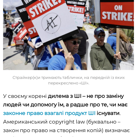
Страйкер(к)и тримають таблички, на передній із яких
перекреслено «ШІ».
У своєму корені
дилема з ШІ – не про заміну
людей чи допомогу їм, а радше про те, чи має
законне право взагалі продукт ШІ
існувати
.
Американський copyright law (буквально –
закон про право на створення копій) визначає