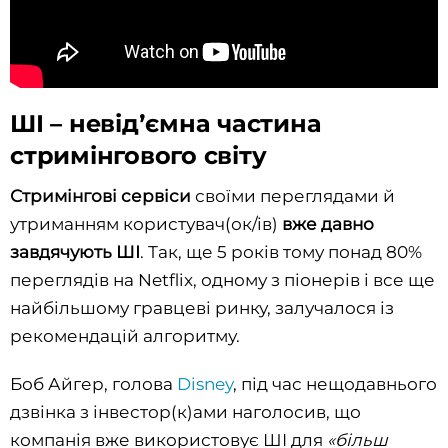
ШІ – невідʼємна частина
стримінгового світу
Стримінгові сервіси
своїми переглядами й
утриманням користувач(ок/ів)
вже давно
завдячують ШІ
. Так, ще 5 років тому понад 80%
переглядів на Netflix, одному з піонерів і все ще
найбільшому гравцеві ринку, залучалося із
рекомендацій алгоритму.
Боб Айгер, голова
Disney
, під час нещодавнього
дзвінка з інвестор(к)ами наголосив, що
компанія вже використовує ШІ для
«більш