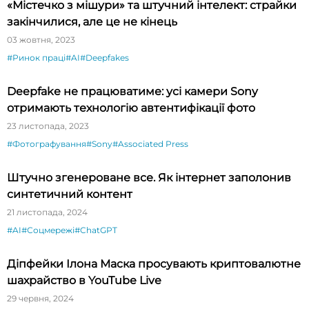
«Містечко з мішури» та штучний інтелект: страйки
закінчилися, але це не кінець
03 жовтня, 2023
#Ринок праці
#AI
#Deepfakes
Deepfake не працюватиме: усі камери Sony
отримають технологію автентифікації фото
23 листопада, 2023
#Фотографування
#Sony
#Associated Press
Штучно згенероване все. Як інтернет заполонив
синтетичний контент
21 листопада, 2024
#AI
#Соцмережі
#ChatGPT
Діпфейки Ілона Маска просувають криптовалютне
шахрайство в YouTube Live
29 червня, 2024