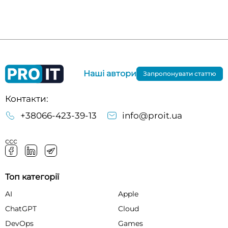
Наші автори
Запропонувати статтю
Контакти:
+38066-423-39-13
info@proit.ua
ссс
Топ категорії
AI
Apple
ChatGPT
Cloud
DevOps
Games