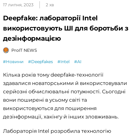
17 липня, 2023
2 хв
Deepfake: лабораторії Intel
використовують ШІ для боротьби з
дезінформацією
ProIT NEWS
#Новини
#Deepfakes
#Intel
#AI
Кілька років тому deepfake-технології
здавалися новаторськими й використовували
серйозні обчислювальні потужності. Сьогодні
вони поширені в усьому світі та
використовуються для поширення
дезінформації, хакінгу й інших зловживань.
Лабораторія Intel розробила технологію