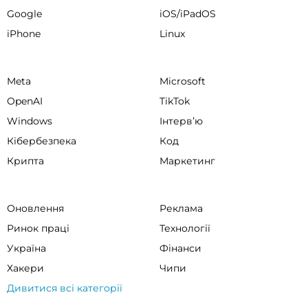
Google
iOS/iPadOS
iPhone
Linux
Meta
Microsoft
OpenAI
TikTok
Windows
Інтервʼю
Кібербезпека
Код
Крипта
Маркетинг
Оновлення
Реклама
Ринок праці
Технології
Україна
Фінанси
Хакери
Чипи
Дивитися всі категорії