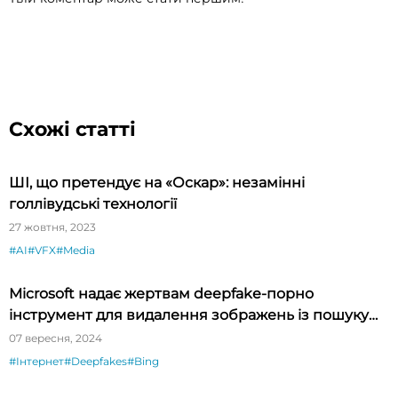
Схожі статті
ШІ, що претендує на «Оскар»: незамінні
голлівудські технології
27 жовтня, 2023
#AI
#VFX
#Media
Microsoft надає жертвам deepfake-порно
інструмент для видалення зображень із пошуку
Bing
07 вересня, 2024
#Інтернет
#Deepfakes
#Bing