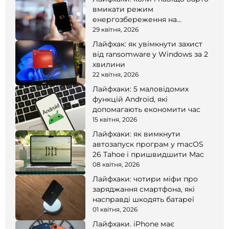
вмикати режим
енергозбереження на
смартфоні
29 квітня, 2026
Лайфхак: як увімкнути захист
від ransomware у Windows за 2
хвилини
22 квітня, 2026
Лайфхаки: 5 маловідомих
функцій Android, які
допомагають економити час
15 квітня, 2026
Лайфхаки: як вимкнути
автозапуск програм у macOS
26 Tahoe і пришвидшити Mac
08 квітня, 2026
Лайфхаки: чотири міфи про
заряджання смартфона, які
насправді шкодять батареї
01 квітня, 2026
Лайфхаки. iPhone має