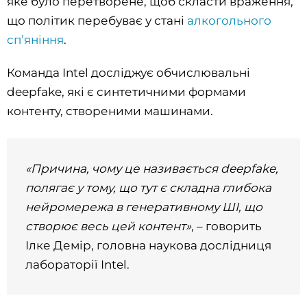
яке було перетворене, щоб скласти враження,
що політик перебуває у стані
алкогольного
сп’яніння
.
Команда Intel досліджує обчислювальні
deepfake, які є синтетичними формами
контенту, створеними машинами.
«Причина, чому це називається deepfake,
полягає у тому, що тут є складна глибока
нейромережа в генеративному ШІ, що
створює весь цей контент»
, – говорить
Ілке Демір, головна наукова дослідниця
лабораторії Intel.