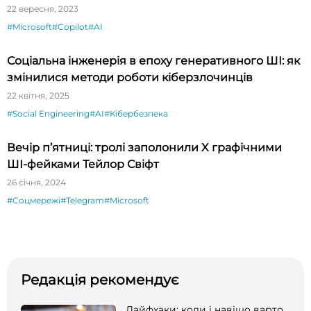
22 вересня, 2023
#Microsoft
#Copilot
#AI
Соціальна інженерія в епоху генеративного ШІ: як
змінилися методи роботи кіберзлочинців
22 квітня, 2025
#Social Engineering
#AI
#Кібербезпека
Вечір п’ятниці: тролі заполонили X графічними
ШІ-фейками Тейлор Свіфт
26 січня, 2024
#Соцмережі
#Telegram
#Microsoft
Редакція рекомендує
Лайфхаки: коли і навіщо варто