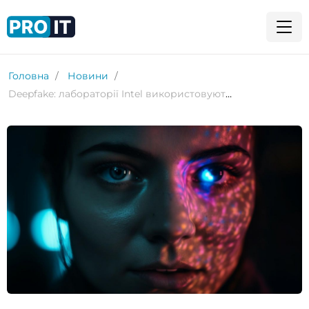
Головна
Новини
Deepfake: лабораторії Intel використовують ШІ для боротьби з дезінформацією