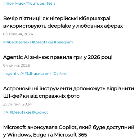
#Ілон Маск
#YouTube
#Tesla
Вечір п’ятниці: як нігерійські кібершахраї
використовують deepfake у любовних аферах
03 травня, 2024
#Кібербезпека
#Deepfakes
#Telegram
Agentic AI змінює правила гри у 2026 році
04 січня, 2026
#agentic AI
#ШІ-асистент
#Gartner
Астрономічні інструменти допоможуть відрізнити
ШІ-фейки від справжніх фото
25 липня, 2024
#AI
#Deepfakes
#Космос
Microsoft анонсувала Copilot, який буде доступний
у Windows, Edge та Microsoft 365