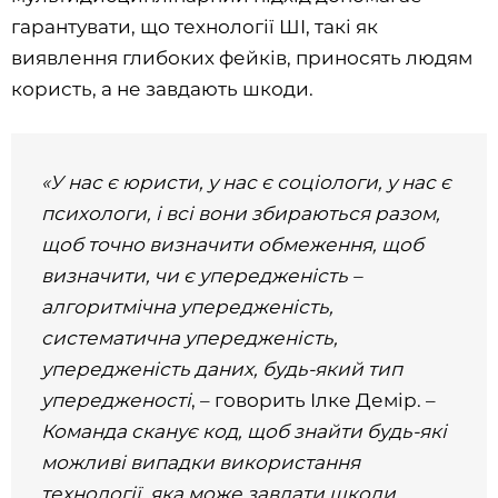
гарантувати, що технології ШІ, такі як
виявлення глибоких фейків, приносять людям
користь, а не завдають шкоди.
«У нас є юристи, у нас є соціологи, у нас є
психологи, і всі вони збираються разом,
щоб точно визначити обмеження, щоб
визначити, чи є упередженість –
алгоритмічна упередженість,
систематична упередженість,
упередженість даних, будь-який тип
упередженості
, – говорить Ілке Демір. –
Команда сканує код, щоб знайти будь-які
можливі випадки використання
технології, яка може завдати шкоди