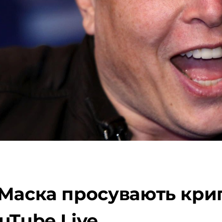
 Маска просувають кри
uTube Live