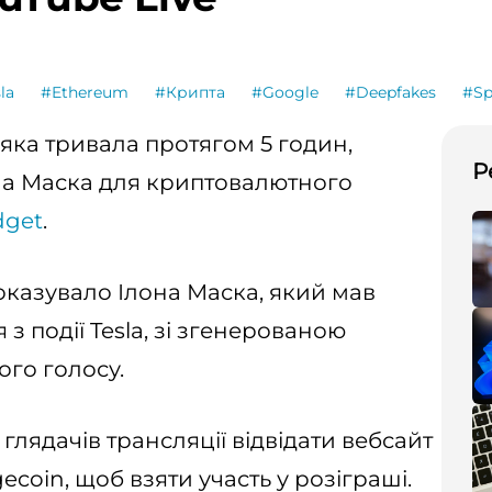
la
#Ethereum
#Крипта
#Google
#Deepfakes
#Sp
яка тривала протягом 5 годин,
Р
на Маска для криптовалютного
dget
.
оказувало Ілона Маска, який мав
з події Tesla, зі згенерованою
ого голосу.
лядачів трансляції відвідати вебсайт
ecoin, щоб взяти участь у розіграші.