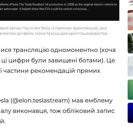
вий запис під ім’ям Tesla із прямою трансляцією, яка
електом діпфейк Ілона Маска для криптошахрайства
лися трансляцію одномоментно (хоча
 ці цифри були завищені ботами). Це
ої частини рекомендацій прямих
sla (@elon.teslastream) мав емблему
алу виконавця, тож обліковий запис
й.