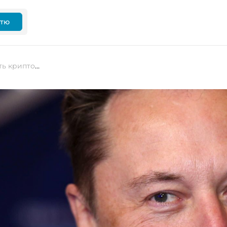
ттю
Діпфейки Ілона Маска просувають криптовалютне шахрайство в YouTube Live