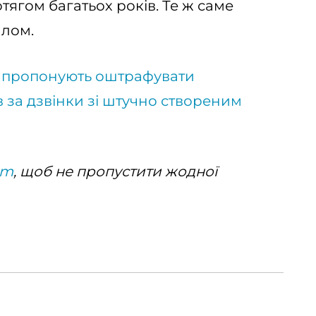
ягом багатьох років. Те ж саме
алом.
 пропонують оштрафувати
в за дзвінки зі штучно створеним
am
, щоб не пропустити жодної