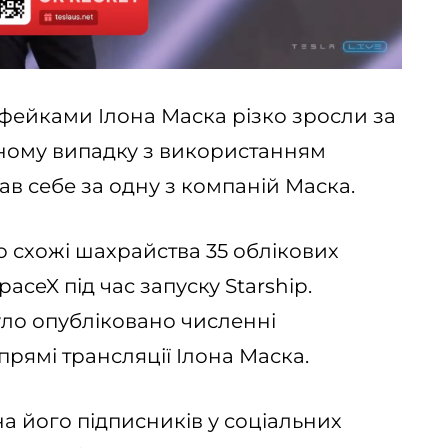
пфейками Ілона Маска різко зросли за
ожному випадку з використанням
ав себе за одну з компаній Маска.
 схожі шахрайства 35 облікових
paceX під час запуску Starship.
ло опубліковано численні
рямі трансляції Ілона Маска.
а його підписників у соціальних