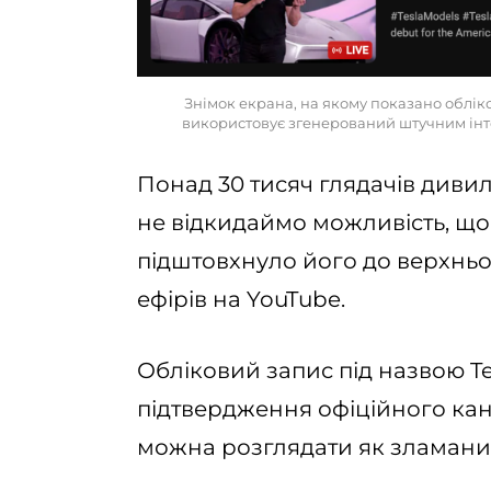
Знімок екрана, на якому показано обліко
використовує згенерований штучним інт
Понад 30 тисяч глядачів диви
не відкидаймо можливість, що
підштовхнуло його до верхнь
ефірів на YouTube.
Обліковий запис під назвою Te
підтвердження офіційного кан
можна розглядати як зламани