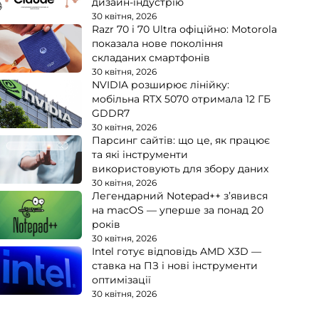
дизайн-індустрію
30 квітня, 2026
Razr 70 і 70 Ultra офіційно: Motorola
показала нове покоління
складаних смартфонів
30 квітня, 2026
NVIDIA розширює лінійку:
мобільна RTX 5070 отримала 12 ГБ
GDDR7
30 квітня, 2026
Парсинг сайтів: що це, як працює
та які інструменти
використовують для збору даних
30 квітня, 2026
Легендарний Notepad++ з’явився
на macOS — уперше за понад 20
років
30 квітня, 2026
Intel готує відповідь AMD X3D —
ставка на ПЗ і нові інструменти
оптимізації
30 квітня, 2026