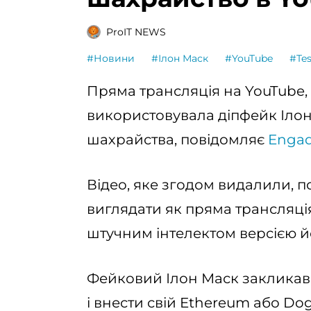
ProIT NEWS
#Новини
#Ілон Маск
#YouTube
#Tes
Пряма трансляція на YouTube, 
використовувала діпфейк Іло
шахрайства, повідомляє
Enga
Відео, яке згодом видалили, п
виглядати як пряма трансляція 
штучним інтелектом версією й
Фейковий Ілон Маск закликав г
і внести свій Ethereum або Dog