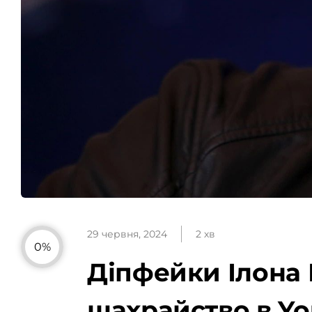
29 червня, 2024
2 хв
0%
Діпфейки Ілона
шахрайство в Yo