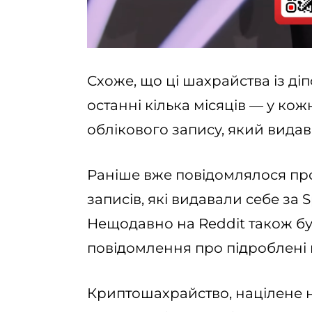
Схоже, що ці шахрайства із ді
останні кілька місяців — у к
облікового запису, який видав
Раніше вже повідомлялося про
записів, які видавали себе за S
Нещодавно на Reddit також бу
повідомлення про підроблені п
Криптошахрайство, націлене н