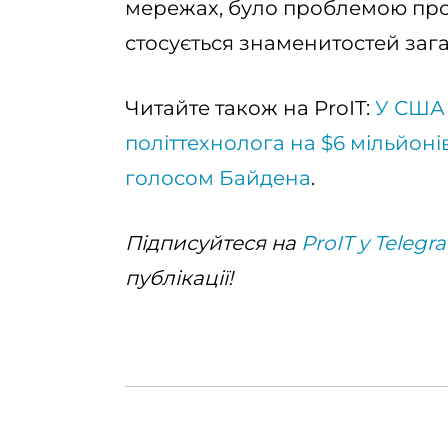
мережах, було проблемою прот
стосується знаменитостей заг
Читайте також на ProIT:
У США
політтехнолога на $6 мільйоні
голосом Байдена
.
Підписуйтеся на
ProIT у Telegr
публікації!