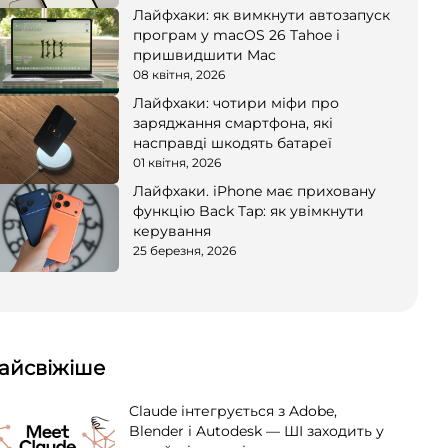
Лайфхаки: як вимкнути автозапуск
програм у macOS 26 Tahoe і
пришвидшити Mac
08 квітня, 2026
Лайфхаки: чотири міфи про
заряджання смартфона, які
насправді шкодять батареї
01 квітня, 2026
Лайфхаки. iPhone має приховану
функцію Back Tap: як увімкнути
керування
25 березня, 2026
айсвіжіше
Claude інтегрується з Adobe,
Blender і Autodesk — ШІ заходить у