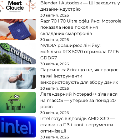
Blender і Autodesk — ШІ заходить у
дизайн-індустрію
30 квітня, 2026
Razr 70 і 70 Ultra офіційно: Motorola
показала нове покоління
складаних смартфонів
30 квітня, 2026
NVIDIA розширює лінійку:
мобільна RTX 5070 отримала 12 ГБ
GDDR7
30 квітня, 2026
Парсинг сайтів: що це, як працює
та які інструменти
використовують для збору даних
30 квітня, 2026
Легендарний Notepad++ з’явився
на macOS — уперше за понад 20
років
30 квітня, 2026
Intel готує відповідь AMD X3D —
ставка на ПЗ і нові інструменти
оптимізації
30 квітня, 2026