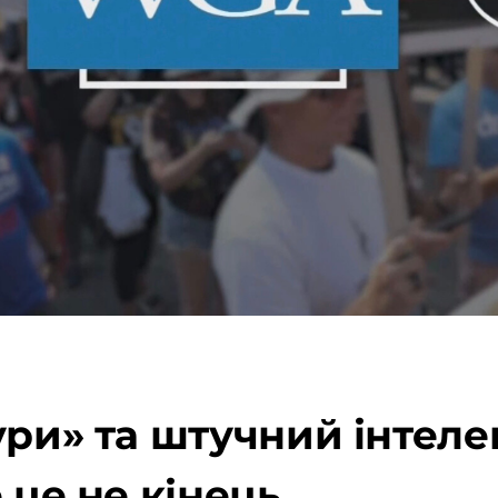
ури» та штучний інтеле
 це не кінець