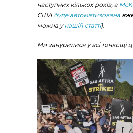
наступних кількох років, а
McK
США
буде автоматизована
вже
можна у
нашій статті
).
Ми занурилися у всі тонкощі ци