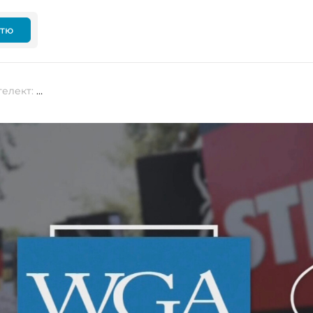
ттю
«Містечко з мішури» та штучний інтелект: страйки закінчилися, але це не кінець