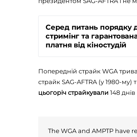
президентом SAG-AFTRA і не ма
Серед питань порядку д
стримінг та гарантован
платня від кіностудій
Netflix
Попередній страйк WGA тривав 
страйк SAG-AFTRA (у 1980-му) т
цьогоріч страйкували
148 днів 
The WGA and AMPTP have rea