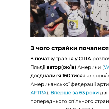
З чого страйки почалися 
З початку травня у США розпоч
Гільдії
автор(ок/ів)
Америки (
W
доєдналися 160 тисяч
член(ів/к
Американської федерації артис
AFTRA
).
Вперше за 63 роки
дві
попереднього спільного страйк