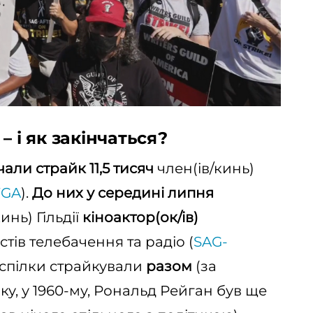
– і як закінчаться?
али страйк 11,5 тисяч
член(ів/кинь)
GA
).
До них у середині липня
инь) Гільдії
кіноактор(ок/ів)
тів телебачення та радіо (
SAG-
 спілки страйкували
разом
(за
у, у 1960-му, Рональд Рейган був ще