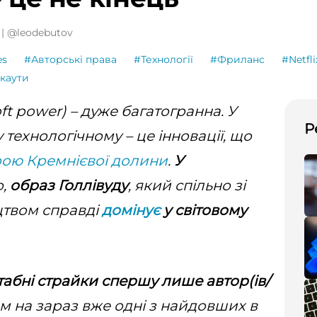
 | @leodebutov
es
#Авторські права
#Технології
#Фриланс
#Netfli
каути
ft power) – дуже багатогранна. У
Р
 технологічному – це інновації, що
рою Кремнієвої долини
.
У
о,
образ Голлівуду
, який спільно зі
цтвом справді
домінує
у світовому
абні страйки спершу лише автор(ів/
ом на зараз вже одні з найдовших в