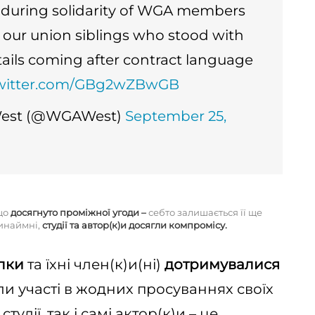
nduring solidarity of WGA members
 our union siblings who stood with
tails coming after contract language
twitter.com/GBg2wZBwGB
 West (@WGAWest)
September 25,
що
досягнуто проміжної угоди
–
себто залишається її ще
инаймні,
студії та автор(к)и досягли компромісу.
лки
та їхні член(к)и(ні)
дотримувалися
али участі в жодних просуваннях своїх
тудії, так і самі актор(к)и – це