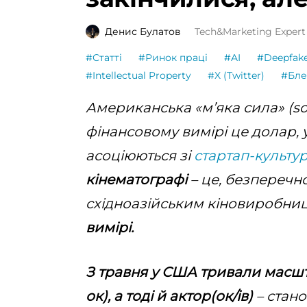
Денис Булатов
Tech&Marketing Expert
#Статті
#Ринок праці
#AI
#Deepfak
#Intellectual Property
#X (Twitter)
#Бле
Американська «мʼяка сила» (so
фінансовому вимірі це долар, у
асоціюються зі
стартап-культу
кінематографі
– це, безперечн
східноазійським кіновиробни
вимірі.
З травня у США тривали масшт
ок), а тоді й актор(ок/ів)
– стан