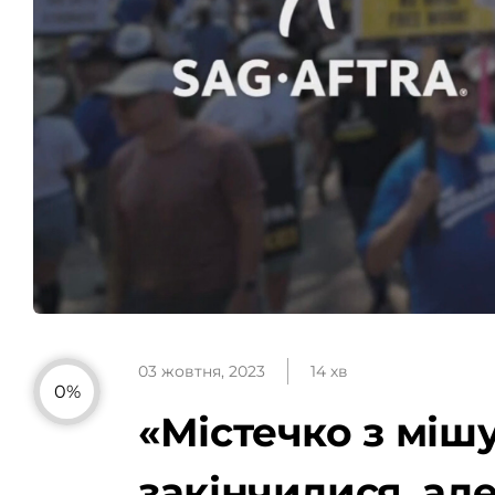
03 жовтня, 2023
14 хв
0%
«Містечко з міш
закінчилися, але