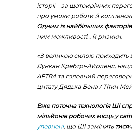
історії – за щотрирічних пер
про умови роботи й компенса
Одним із найбільших факторів
ним можливості... й ризики.
«З великою силою приходить в
Дункан Кребтрі-Айрленд, нац
AFTRA та головний переговорн
цитату Дядька Бена / Тітки Мей
Вже поточна технологія ШІ сп
мільйонів робочих місць у світі
упевнені
, що ШІ замінить
тисяч