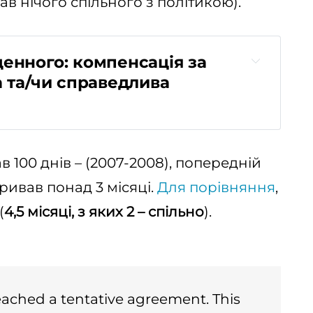
в нічого спільного з політикою).‌
енного: компенсація за
а та/чи справедлива
100 днів – (2007-2008), попередній
ривав понад 3 місяці.
Для порівняння
,
(
4,5 місяці, з яких 2 –
спільно
).
ched a tentative agreement. This