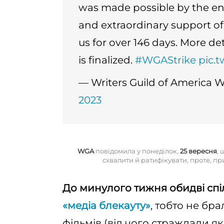
was made possible by the e
and extraordinary support of
us for over 146 days. More de
is finalized.
#WGAStrike
pic.
— Writers Guild of America
2023
WGA
повідомила у понеділок,
25 вересня
, 
схвалити й ратифікувати, проте, пр
До минулого тижня обидві спі
«медіа блекауту»
, тобто не бр
фільмів (від чого страждали як с