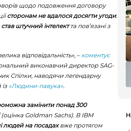
еговорів щодо подовження договору
ції
сторонам не вдалося досягти угоди
.
 став штучний інтелект
та повʼязані з
елика відповідальність»,
–
коментує
іональний виконавчий директор SAG-
ик Спілки, наводячи легендарну
 із
«Людини-павука»
.
роможна замінити понад 300
(оцінка Goldman Sachs). В IBM
Н
і людей на посадах
вже протягом