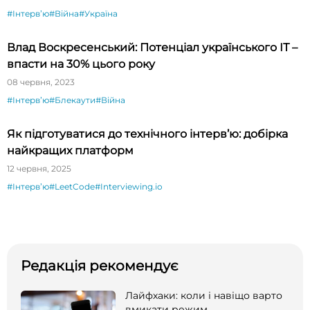
#Інтервʼю
#Війна
#Україна
Влад Воскресенський: Потенціал українського ІТ –
впасти на 30% цього року
08 червня, 2023
#Інтервʼю
#Блекаути
#Війна
Як підготуватися до технічного інтерв’ю: добірка
найкращих платформ
12 червня, 2025
#Інтервʼю
#LeetCode
#Interviewing.io
Редакція рекомендує
Лайфхаки: коли і навіщо варто
вмикати режим