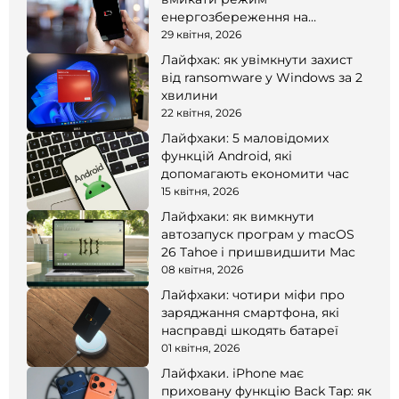
енергозбереження на
смартфоні
29 квітня, 2026
Лайфхак: як увімкнути захист
від ransomware у Windows за 2
хвилини
22 квітня, 2026
Лайфхаки: 5 маловідомих
функцій Android, які
допомагають економити час
15 квітня, 2026
Лайфхаки: як вимкнути
автозапуск програм у macOS
26 Tahoe і пришвидшити Mac
08 квітня, 2026
Лайфхаки: чотири міфи про
заряджання смартфона, які
насправді шкодять батареї
01 квітня, 2026
Лайфхаки. iPhone має
приховану функцію Back Tap: як