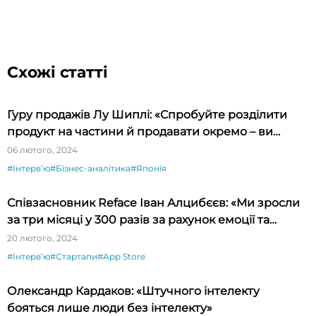
Схожі статті
Гуру продажів Лу Шиплі: «Спробуйте розділити
продукт на частини й продавати окремо – ви
будете вражені»
06 лютого, 2024
#Інтервʼю
#Бізнес-аналітика
#Японія
Співзасновник Reface Іван Алцибєєв: «Ми зросли
за три місяці у 300 разів за рахунок емоції та
новизни»
20 лютого, 2024
#Інтервʼю
#Стартапи
#App Store
Олександр Кардаков: «Штучного інтелекту
бояться лише люди без інтелекту»