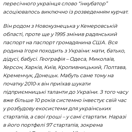
пересічного українця слово “інкубатор”
асоціювалось виключно із розведенням курчат.
Він родом з Новокузнецька у Кемеровській
області, проте ще у 1995 змінив радянський
паспорт на паспорт громадянина США. Вся
родина Ігоря походить з України: мати, батько,
дідусі, бабусі. Географія – Одеса, Миколаїв,
Херсон, Харків, Київ, Кропивницький, Полтава,
Кременчук, Донецьк. Мабуть саме тому на
початку 2010-х він приїхав шукати
підприємницькі таланти до України. З того часу
вже більше 10 років системно інвестує свій час
у розбудову екосистеми для українських
стартапів, а свої гроші –
у самі стартапи. Наразі
в його портфелі 97 стартапів, зокрема