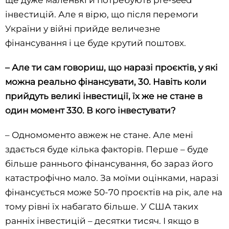
ще дуже маленькі й потребують pre-seed
інвестицій. Але я вірю, що після перемоги
України у війні прийде величезне
фінансування і це буде крутий поштовх.
–
Але ти сам говориш, що наразі проєктів, у які
можна реально фінансувати, 30. Навіть коли
прийдуть великі інвестиції, їх же не стане в
один момент 330. В кого інвестувати?
– Одномоменто авжеж не стане. Але мені
здається буде кілька факторів. Перше – буде
більше раннього фінансування, бо зараз його
катастрофічно мало. За моїми оцінками, наразі
фінансується може 50-70 проєктів на рік, але на
тому рівні їх набагато більше. У США таких
ранніх інвестицій – десятки тисяч. І якщо в