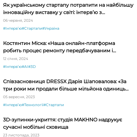
Як українському стартапу потрапити на найбільшу
інноваційну виставку у світі: інтерв’ю з
президентом CES Гері Шапіро
06 червня, 2024
#Інтервʼю
#Стартапи
#Україна
Костянтин Міска: «Наша онлайн-платформа
робить процес ремонту передбачуваним і
простим»
12 січня, 2024
#Інтервʼю
#AI
#3D
Співзасновниця DRESSX Дарія Шаповалова: «За
три роки ми продали більше мільйона одиниць
цифрового одягу»
05 вересня, 2023
#Інтервʼю
#Технології
#Стартапи
3D-зупинки-укриття: студія MAKHNO надрукує
сучасні мобільні сховища
23 листопада, 2023