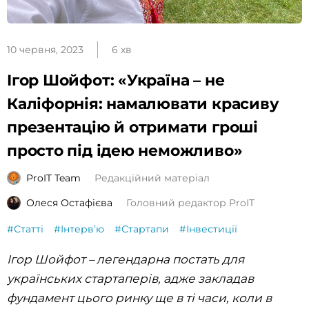
10 червня, 2023
6 хв
Ігор Шойфот: «Україна – не
Каліфорнія: намалювати красиву
презентацію й отримати гроші
просто під ідею неможливо»
ProIT Team
Редакційний матеріал
Олеся Остафієва
Головний редактор ProIT
#Статті
#Інтервʼю
#Стартапи
#Інвестиції
Ігор Шойфот – легендарна постать для
українських стартаперів, адже закладав
фундамент цього ринку ще в ті часи, коли в