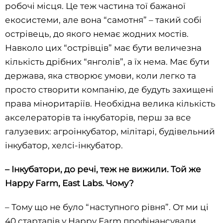
робочі місця. Це теж частина тої бажаної
екосистеми, але вона “самотня” – такий собі
острівець, до якого немає жодних мостів.
Навколо цих “острівців” має бути величезна
кількість дрібних “янголів”, а їх нема. Має бути
держава, яка створює умови, коли легко та
просто створити компанію, де будуть захищені
права міноритаріїв. Необхідна велика кількість
акселераторів та інкубаторів, перш за все
галузевих: агроінкубатор, мілітарі, будівельний
інкубатор, хелсі-інкубатор.
– Інкубатори, до речі, теж не вижили. Той же
Happy Farm, East Labs. Чому?
– Тому що не було “наступного рівня”. От ми ці
40 стартапів у Happy Farm профінансували,