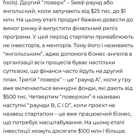
fools). Другий “поверх” – Seed-раунд або
янгольский, коли залучають від $25 тис. до $1
млн. На цьому етапі продукт бажано довести до
вимог ринку й випустити фінальний реліз
програми. У цей період стартапи приваблюють
не інвесторів, а менторів. Тому його і називають
“янгольським”, адже допомога бізнес-ангелів в
організації всіх процесів буває настільки
суттєвою, що фінанси часто йдуть на другий
план. Третій “поверх” – це “раунд А”, коли у гру
вже включаються венчурні фонди, які дають від
$500 тис. Четвертим “поверхом” я називаю
наступні “раунди В, С і D”, коли проєкт не
назвеш стартапом – це вже працюючий бізнес,
що потребує масштабування. На цьому етапі
інвестиції можуть досягати $100 млн і більше.