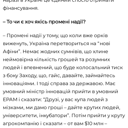
наразі в Україні це єдиний спосіб отримати
фінансування.
–
То чи є хоч якісь промені надії?
– Промені надії у тому, що коли вже орків
виженуть, Україна перетвориться на “нові
Афіни”. Немає жодних сумнівів, що хлине
неймовірна кількість грошей та розумних
людей і впевнений, що буде колосальний тиск
з боку Заходу, що, гайс, давайте, займайтесь
інноваціями. І тоді справа за державою. Має
умовний міністр інновацій прийти в умовний
ЕРАМ і сказати: “Друзі, у вас купа людей з
мізками, ми дамо гроші – дайте крутих людей,
університети, інкубатори”. Потім прийти у круту
агрокомпанію і сказати – от вам $10 млн –