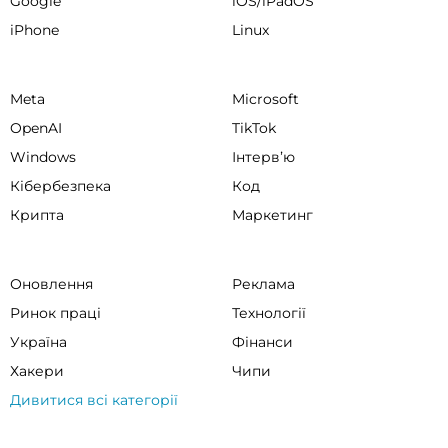
Google
iOS/iPadOS
iPhone
Linux
Meta
Microsoft
OpenAI
TikTok
Windows
Інтервʼю
Кібербезпека
Код
Крипта
Маркетинг
Оновлення
Реклама
Ринок праці
Технології
Україна
Фінанси
Хакери
Чипи
Дивитися всі категорії