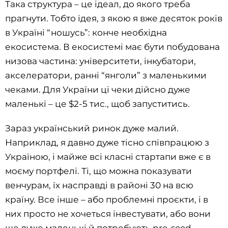
Така структура – це ідеал, до якого треба
прагнути. Тобто ідея, з якою я вже десяток років
в Україні “ношусь”: конче необхідна
екосистема. В екосистемі має бути побудована
низова частина: університети, інкубатори,
акселератори, ранні “янголи” з маленькими
чеками. Для України ці чеки дійсно дуже
маленькі – це $2-5 тис., щоб запуститись.
Зараз український ринок дуже малий.
Наприклад, я давно дуже тісно співпрацюю з
Україною, і майже всі класні стартапи вже є в
моєму портфелі. Ті, що можна показувати
венчурам, їх насправді в районі 30 на всю
країну. Все інше – або проблемні проєкти, і в
них просто не хочеться інвестувати, або вони