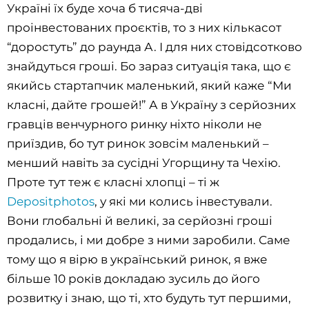
Україні їх буде хоча б тисяча-дві
проінвестованих проєктів, то з них кількасот
“доростуть” до раунда А. І для них стовідсотково
знайдуться гроші. Бо зараз ситуація така, що є
якийсь стартапчик маленький, який каже “Ми
класні, дайте грошей!” А в Україну з серйозних
гравців венчурного ринку ніхто ніколи не
приїздив, бо тут ринок зовсім маленький –
менший навіть за сусідні Угорщину та Чехію.
Проте тут теж є класні хлопці – ті ж
Depositphotos
, у які ми колись інвестували.
Вони глобальні й великі, за серйозні гроші
продались, і ми добре з ними заробили. Саме
тому що я вірю в український ринок, я вже
більше 10 років докладаю зусиль до його
розвитку і знаю, що ті, хто будуть тут першими,