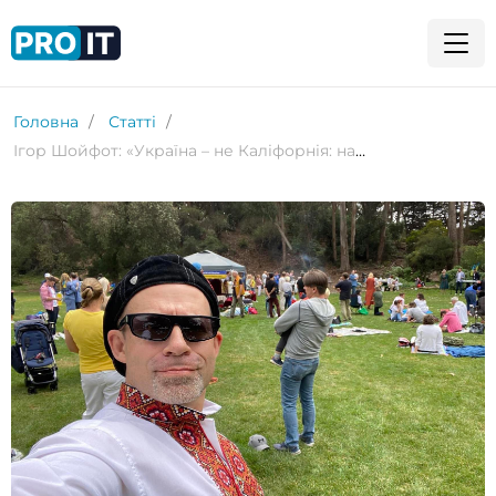
Головна
Статті
Ігор Шойфот: «Україна – не Каліфорнія: намалювати красиву презентацію й отримати гроші просто під ідею неможливо»