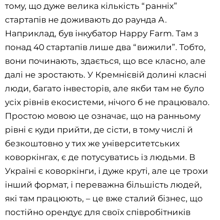
тому, що дуже велика кількість “ранніх”
стартапів не доживають до раунда А.
Наприклад, був інкубатор Happy Farm. Там з
понад 40 стартапів лише два “вижили”. Тобто,
вони починають, здається, що все класно, але
далі не зростають. У Кремнієвій долині класні
люди, багато інвесторів, але якби там не було
усіх рівнів екосистеми, нічого б не працювало.
Простою мовою це означає, що на ранньому
рівні є куди прийти, де сісти, в тому числі й
безкоштовно у тих же університетських
коворкінгах, є де потусуватись із людьми. В
Україні є коворкінги, і дуже круті, але це трохи
інший формат, і переважна більшість людей,
які там працюють, – це вже сталий бізнес, що
постійно орендує для своїх співробітників