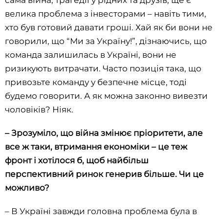
сама війна, трагедії у рідних та друзів, ще є
велика проблема з інвесторами – навіть тими,
хто був готовий давати гроші. Хай як би вони не
говорили, що “Ми за Україну!”, дізнаючись, що
команда залишилась в Україні, вони не
ризикують витрачати. Часто позиція така, що
привозьте команду у безпечне місце, тоді
будемо говорити. А як можна законно вивезти
чоловіків? Ніяк.
–
Зрозуміло, що війна змінює пріоритети, але
все ж таки, втримання економіки –
це теж
фронт і хотілося б, щоб найбільш
перспективний ринок генерив більше. Чи це
можливо?
– В Україні завжди головна проблема була в