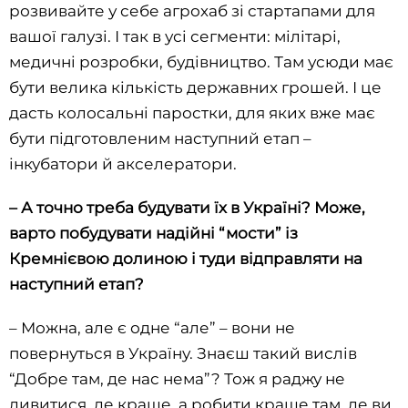
розвивайте у себе агрохаб зі стартапами для
вашої галузі. І так в усі сегменти: мілітарі,
медичні розробки, будівництво. Там усюди має
бути велика кількість державних грошей. І це
дасть колосальні паростки, для яких вже має
бути підготовленим наступний етап –
інкубатори й акселератори.
– А точно треба будувати їх в Україні? Може,
варто побудувати надійні “мости” із
Кремнієвою долиною і туди відправляти на
наступний етап?
– Можна, але є одне “але” – вони не
повернуться в Україну. Знаєш такий вислів
“Добре там, де нас нема”? Тож я раджу не
дивитися, де краще, а робити краще там, де ви