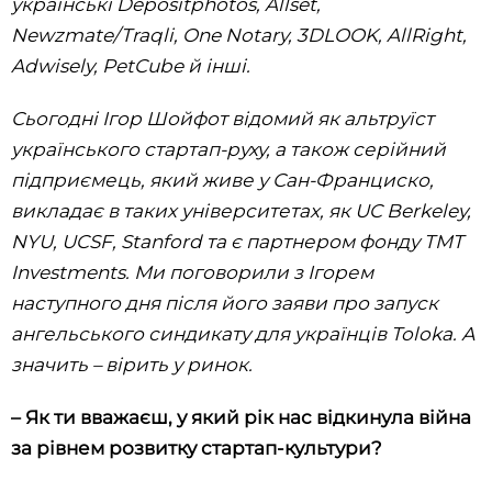
українські Depositphotos, Allset,
Newzmate/Traqli, One Notary, 3DLOOK, AllRight,
Adwisely, PetCube й інші.
Сьогодні Ігор Шойфот відомий як альтруїст
українського стартап-руху, а також серійний
підприємець, який живе у Сан-Франциско,
викладає в таких університетах, як UC Berkeley,
NYU, UCSF, Stanford та є партнером фонду TMT
Investments. Ми поговорили з Ігорем
наступного дня після його заяви про запуск
ангельського синдикату для українців Toloka. А
значить – вірить у ринок.
–
Як ти вважаєш, у який рік нас відкинула війна
за рівнем розвитку стартап-культури?