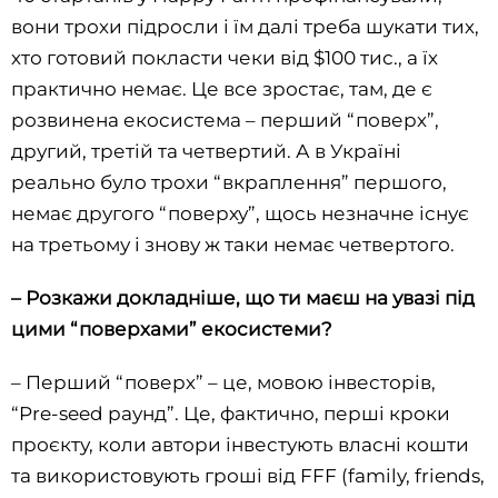
вони трохи підросли і їм далі треба шукати тих,
хто готовий покласти чеки від $100 тис., а їх
практично немає. Це все зростає, там, де є
розвинена екосистема – перший “поверх”,
другий, третій та четвертий. А в Україні
реально було трохи “вкраплення” першого,
немає другого “поверху”, щось незначне існує
на третьому і знову ж таки немає четвертого.
–
Розкажи докладніше, що ти маєш на увазі під
цими “поверхами” екосистеми?
– Перший “поверх” – це, мовою інвесторів,
“Pre-seed раунд”. Це, фактично, перші кроки
проєкту, коли автори інвестують власні кошти
та використовують гроші від FFF (family, friends,