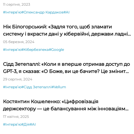
11 серпня, 2023
#Інтервʼю
#Олександр Кардаков
#AI
Нік Білогорський: «Задля того, щоб зламати
систему і вкрасти дані у кібервійні, держави ладні
платити за zero-day exploit мільйони доларів»
05 березня, 2024
#Інтервʼю
#Кібербезпека
#Google
Сідд Зетепаллі: «Коли я вперше отримав доступ до
GPT-3, я сказав: «О Боже, ви це бачите? Це змінить
світ!»
29 серпня, 2024
#Інтервʼю
#Сідд Зетепаллі
#Vellum
Костянтин Кошеленко: «Цифровізація
держсектору — це балансування між інноваціями,
бюрократією та форс-мажорами»
17 квітня, 2025
#Інтервʼю
#Дія
#AI