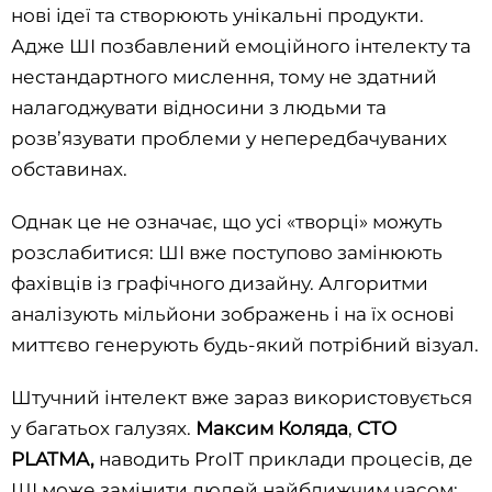
нові ідеї та створюють унікальні продукти.
Адже ШІ позбавлений емоційного інтелекту та
нестандартного мислення, тому не здатний
налагоджувати відносини з людьми та
розв’язувати проблеми у непередбачуваних
обставинах.
Однак це не означає, що усі «творці» можуть
розслабитися: ШІ вже поступово замінюють
фахівців із графічного дизайну. Алгоритми
аналізують мільйони зображень і на їх основі
миттєво генерують будь-який потрібний візуал.
Штучний інтелект вже зараз використовується
у багатьох галузях.
Максим Коляда
,
CTO
PLATMA,
наводить ProIT приклади процесів, де
ШІ може замінити людей найближчим часом: