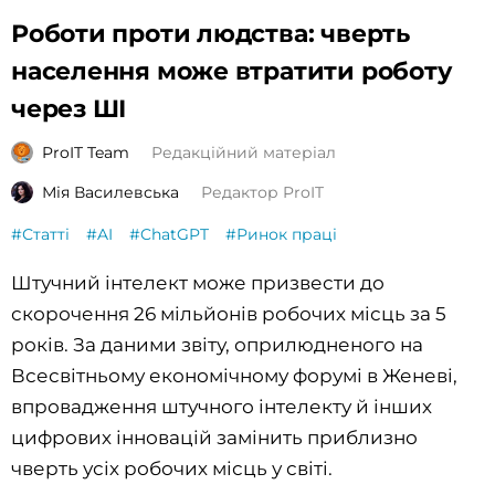
Роботи проти людства: чверть
населення може втратити роботу
через ШІ
ProIT Team
Редакційний матеріал
Мія Василевська
Редактор ProIT
#Статті
#AI
#ChatGPT
#Ринок праці
Штучний інтелект може призвести до
скорочення 26 мільйонів робочих місць за 5
років. За даними звіту, оприлюдненого на
Всесвітньому економічному форумі в Женеві,
впровадження штучного інтелекту й інших
цифрових інновацій замінить приблизно
чверть усіх робочих місць у світі.