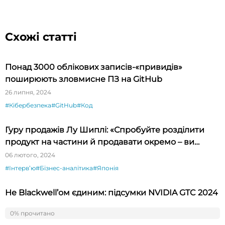
Схожі статті
Понад 3000 облікових записів-«привидів»
поширюють зловмисне ПЗ на GitHub
26 липня, 2024
#Кібербезпека
#GitHub
#Код
Гуру продажів Лу Шиплі: «Спробуйте розділити
продукт на частини й продавати окремо – ви
будете вражені»
06 лютого, 2024
#Інтервʼю
#Бізнес-аналітика
#Японія
Не Blackwell’ом єдиним: підсумки NVIDIA GTC 2024
03 квітня, 2024
0% прочитано
0%
#NVIDIA
#Чипи
#AI