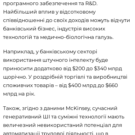
програмного забезпечення та R&D.
Найбільший вплив у відсотковому
співвідношенні до своїх доходів можуть відчути
банківський бізнес, індустрія високих
технологій та медично-біологічна галузь.
Наприклад, у банківському секторі
використання штучного інтелекту буде
приносити додатково від $200 до $340 млрд
щорічно. У роздрібній торгівлі та виробництві
споживчих товарів – від $400 млрд до $660
млрд на рік.
Також, згідно з даними McKinsey, сучасний
генеративний ШІ та суміжні технології мають
величезний невикористаний потенціал для
автоматизації трудової діяльності, що в