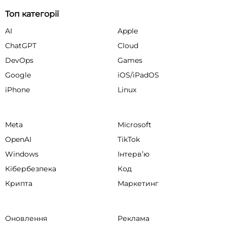
Топ категорії
AI
Apple
ChatGPT
Cloud
DevOps
Games
Google
iOS/iPadOS
iPhone
Linux
Meta
Microsoft
OpenAI
TikTok
Windows
Інтервʼю
Кібербезпека
Код
Крипта
Маркетинг
Оновлення
Реклама