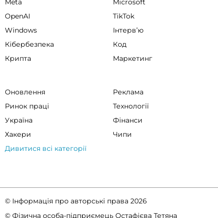
Meta
Microsoft
OpenAI
TikTok
Windows
Інтервʼю
Кібербезпека
Код
Крипта
Маркетинг
Оновлення
Реклама
Ринок праці
Технології
Україна
Фінанси
Хакери
Чипи
Дивитися всі категорії
© Інформація про авторські права 2026
© Фізична особа-підприємець Остафієва Тетяна