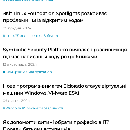
Звіт Linux Foundation Spotlights розкриває
проблеми ПЗ із відкритим кодом
09 грудня, 2024
#Linux
#Дослідження
#Software
Symbiotic Security Platform виявляє вразливі місця
під час написання коду розробниками
13 листопада, 2024
#DevOps
#SaaS
#Application
Нова програма-вимагач Eldorado атакує віртуальні
машини Windows, VMware ESXi
09 липня, 2024
#Windows
#VMware
#Вразливості
Як допомогти дитині обрати професію в ІТ?
Поради батькам вступників