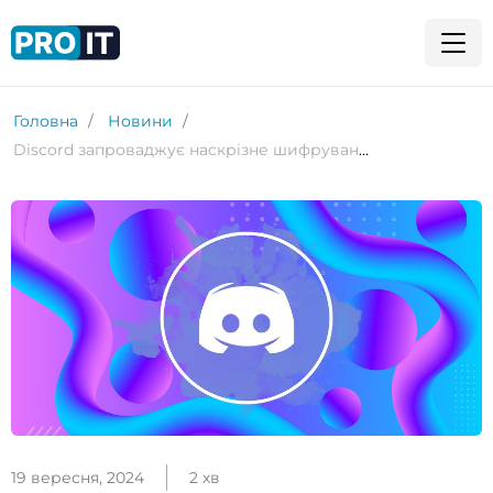
Головна
Новини
Discord запроваджує наскрізне шифрування
19 вересня, 2024
2 хв