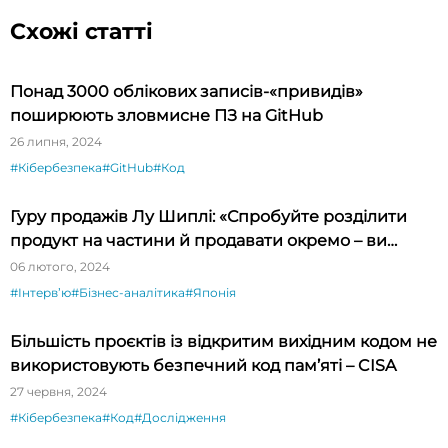
Схожі статті
Понад 3000 облікових записів-«привидів»
поширюють зловмисне ПЗ на GitHub
26 липня, 2024
#Кібербезпека
#GitHub
#Код
Гуру продажів Лу Шиплі: «Спробуйте розділити
продукт на частини й продавати окремо – ви
будете вражені»
06 лютого, 2024
#Інтервʼю
#Бізнес-аналітика
#Японія
Більшість проєктів із відкритим вихідним кодом не
використовують безпечний код пам’яті – CISA
27 червня, 2024
#Кібербезпека
#Код
#Дослідження