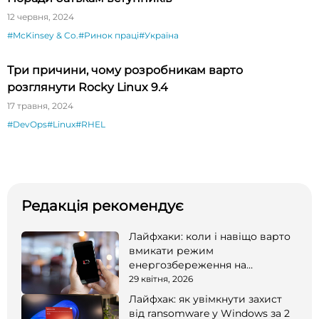
12 червня, 2024
#McKinsey & Co.
#Ринок праці
#Україна
Три причини, чому розробникам варто
розглянути Rocky Linux 9.4
17 травня, 2024
#DevOps
#Linux
#RHEL
Редакція рекомендує
Лайфхаки: коли і навіщо варто
вмикати режим
енергозбереження на
смартфоні
29 квітня, 2026
Лайфхак: як увімкнути захист
від ransomware у Windows за 2