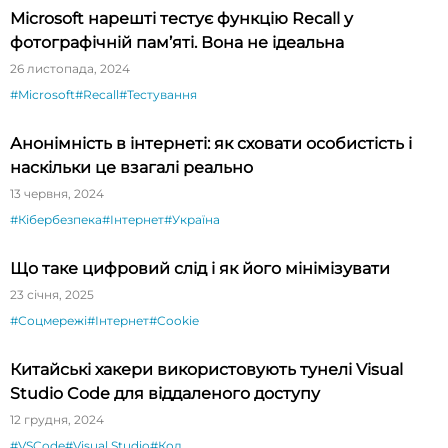
Microsoft нарешті тестує функцію Recall у
фотографічній пам’яті. Вона не ідеальна
26 листопада, 2024
#Microsoft
#Recall
#Тестування
Анонімність в інтернеті: як сховати особистість і
наскільки це взагалі реально
13 червня, 2024
#Кібербезпека
#Інтернет
#Україна
Що таке цифровий слід і як його мінімізувати
23 січня, 2025
#Соцмережі
#Інтернет
#Cookie
Китайські хакери використовують тунелі Visual
Studio Code для віддаленого доступу
12 грудня, 2024
#VSCode
#Visual Studio
#Код