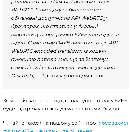
реального часу Discord використовує
WebRTC. У випадку вебклієнтів ми
обмежені доступністю API WebRTC у
браузерах, що створює унікальні
виклики для підтримки E2EE для аудіо та
відео. Саме тому DAVE використовує API
WebRTC encoded transform із кодек-
сумісною передачею, що забезпечує
сумісність із підтримуваними кодеками
Discord»,
— йдеться у повідомленні.
Компанія зазначає, що до наступного року E2EE
буде підтримуватись усіма клієнтами Discord.
Читайте також на нашому сайті про
кіберзахист
під час війни: виклики та рішення
.