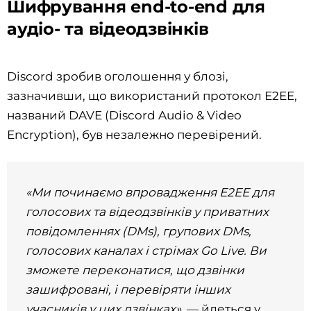
Шифрування end-to-end для
аудіо- та відеодзвінків
Discord зробив оголошення у блозі,
зазначивши, що використаний протокол E2EE,
названий DAVE (Discord Audio & Video
Encryption), був незалежно перевірений.
«Ми починаємо впровадження E2EE для
голосових та відеодзвінків у приватних
повідомленнях (DMs), групових DMs,
голосових каналах і стрімах Go Live. Ви
зможете переконатися, що дзвінки
зашифровані, і перевіряти інших
учасників у цих дзвінках»,
— йдеться у