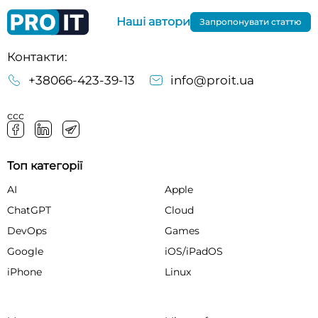
Наші автори
Запропонувати статтю
Контакти:
+38066-423-39-13
info@proit.ua
ссс
Топ категорії
AI
Apple
ChatGPT
Cloud
DevOps
Games
Google
iOS/iPadOS
iPhone
Linux