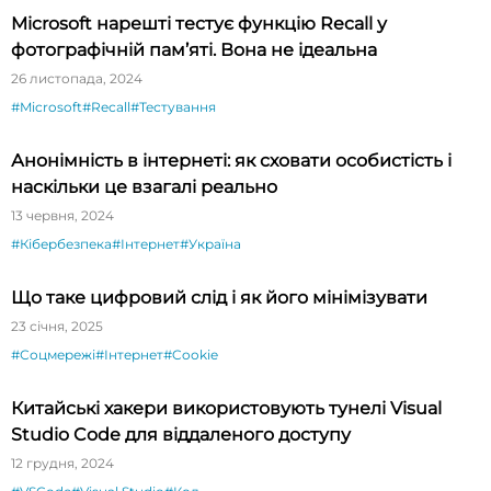
Microsoft нарешті тестує функцію Recall у
фотографічній пам’яті. Вона не ідеальна
26 листопада, 2024
#Microsoft
#Recall
#Тестування
Анонімність в інтернеті: як сховати особистість і
наскільки це взагалі реально
13 червня, 2024
#Кібербезпека
#Інтернет
#Україна
Що таке цифровий слід і як його мінімізувати
23 січня, 2025
#Соцмережі
#Інтернет
#Cookie
Китайські хакери використовують тунелі Visual
Studio Code для віддаленого доступу
12 грудня, 2024