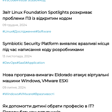
#VSCode
#Visual Studio
#Код
Звіт Linux Foundation Spotlights розкриває
проблеми ПЗ із відкритим кодом
09 грудня, 2024
#Linux
#Дослідження
#Software
Symbiotic Security Platform виявляє вразливі місця
під час написання коду розробниками
13 листопада, 2024
#DevOps
#SaaS
#Application
Нова програма-вимагач Eldorado атакує віртуальні
машини Windows, VMware ESXi
09 липня, 2024
#Windows
#VMware
#Вразливості
Як допомогти дитині обрати професію в ІТ?