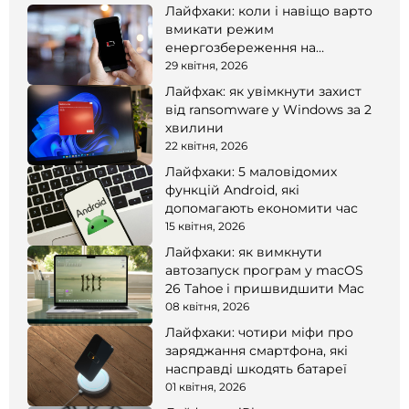
Лайфхаки: коли і навіщо варто
вмикати режим
енергозбереження на
смартфоні
29 квітня, 2026
Лайфхак: як увімкнути захист
від ransomware у Windows за 2
хвилини
22 квітня, 2026
Лайфхаки: 5 маловідомих
функцій Android, які
допомагають економити час
15 квітня, 2026
Лайфхаки: як вимкнути
автозапуск програм у macOS
26 Tahoe і пришвидшити Mac
08 квітня, 2026
Лайфхаки: чотири міфи про
заряджання смартфона, які
насправді шкодять батареї
01 квітня, 2026