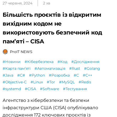
27 червня, 2024
2 хв
Більшість проєктів із відкритим
вихідним кодом не
використовують безпечний код
пам’яті – CISA
ProIT NEWS
#Новини
#Кібербезпека
#Код
#Дослідження
#Карта памʼяті
#Автоматизація
#Rust
#Golang
#Java
#C#
#Python
#Розробка
#C
#C++
#Objective-C
#Linux
#Tor
#MySQL
#Redis
#systemd
#CISA
#Software
#Тестування
Агентство з кібербезпеки та безпеки
інфраструктури США (CISA) опублікувало
дослідження 172 ключових проєктів із