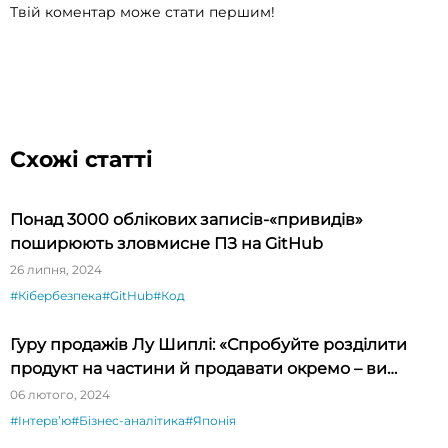
Твій коментар може стати першим!
Схожі статті
Понад 3000 облікових записів-«привидів»
поширюють зловмисне ПЗ на GitHub
26 липня, 2024
#Кібербезпека
#GitHub
#Код
Гуру продажів Лу Шиплі: «Спробуйте розділити
продукт на частини й продавати окремо – ви
будете вражені»
06 лютого, 2024
#Інтервʼю
#Бізнес-аналітика
#Японія