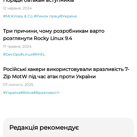
Поради батькам вступників
12 червня, 2024
#McKinsey & Co.
#Ринок праці
#Україна
Три причини, чому розробникам варто
розглянути Rocky Linux 9.4
17 травня, 2024
#DevOps
#Linux
#RHEL
Російські хакери використовували вразливість 7-
Zip MotW під час атак проти України
07 лютого, 2025
#Україна
#Війна
#Вразливості
Редакція рекомендує