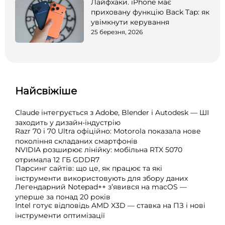
Лайфхаки. iPhone має
приховану функцію Back Tap: як
увімкнути керування
25 березня, 2026
Найсвіжіше
Claude інтегрується з Adobe, Blender і Autodesk — ШІ
заходить у дизайн-індустрію
Razr 70 і 70 Ultra офіційно: Motorola показала нове
покоління складаних смартфонів
NVIDIA розширює лінійку: мобільна RTX 5070
отримала 12 ГБ GDDR7
Парсинг сайтів: що це, як працює та які
інструменти використовують для збору даних
Легендарний Notepad++ з’явився на macOS —
уперше за понад 20 років
Intel готує відповідь AMD X3D — ставка на ПЗ і нові
інструменти оптимізації