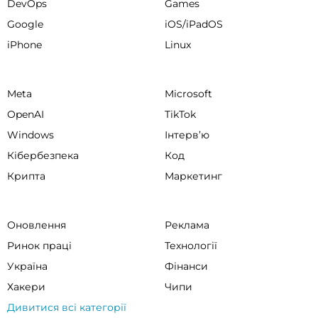
DevOps
Games
Google
iOS/iPadOS
iPhone
Linux
Meta
Microsoft
OpenAI
TikTok
Windows
Інтервʼю
Кібербезпека
Код
Крипта
Маркетинг
Оновлення
Реклама
Ринок праці
Технології
Україна
Фінанси
Хакери
Чипи
Дивитися всі категорії