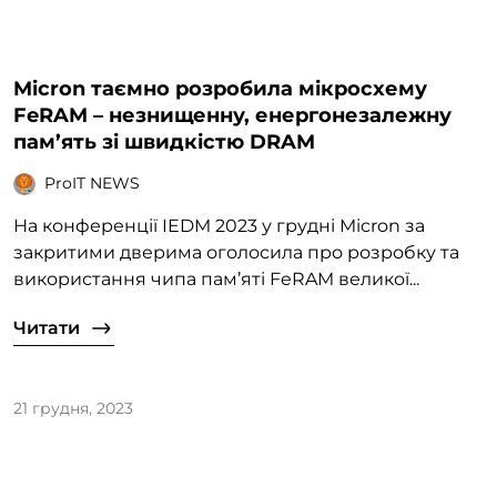
Micron таємно розробила мікросхему
FeRAM – незнищенну, енергонезалежну
пам’ять зі швидкістю DRAM
ProIT NEWS
На конференції IEDM 2023 у грудні Micron за
закритими дверима оголосила про розробку та
використання чипа пам’яті FeRAM великої...
Читати
21 грудня, 2023