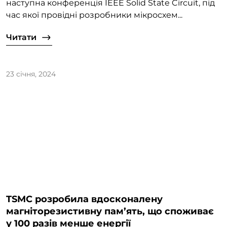
наступна конференція IEEE Solid State Circuit, під
час якої провідні розробники мікросхем...
Читати
23 січня, 2024
TSMC розробила вдосконалену
магніторезистивну пам’ять, що споживає
у 100 разів менше енергії