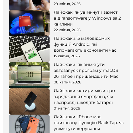
смартфоні
29 квітня, 2026
Лайфхак: як увімкнути захист
від ransomware у Windows за 2
хвилини
22 квітня, 2026
Лайфхаки: 5 маловідомих
функцій Android, які
допомагають економити час
15 квітня, 2026
Лайфхаки: як вимкнути
автозапуск програм у macOS
26 Tahoe і пришвидшити Mac
08 квітня, 2026
Лайфхаки: чотири міфи про
заряджання смартфона, які
насправді шкодять батареї
01 квітня, 2026
Лайфхаки. iPhone має
приховану функцію Back Tap: як
увімкнути керування