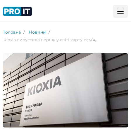
Головна
Новини
Kioxia випустила першу у світі карту пам’яті microSDXC на 2 ТБ. Це максимум для стандарту