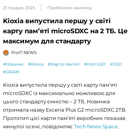
21 грудня, 2023
Приблизно хвилину
Kioxia випустила першу у світі
карту пам’яті microSDXC на 2 ТБ. Це
максимум для стандарту
ProIT NEWS
#Новини
#Kioxia
#Карта памʼяті
#microSD
#SSD
#DRAM
Kioxia випустила першу у світі карту пам’яті
microSDXC із максимально можливою для
цього стандарту ємністю – 2 ТБ. Новинка
отримала назву Exceria Plus G2 microSDXC 2TB.
Прототип цієї карти пам’яті виробник показав
минулої осені, повідомляє
Tech News Space
.