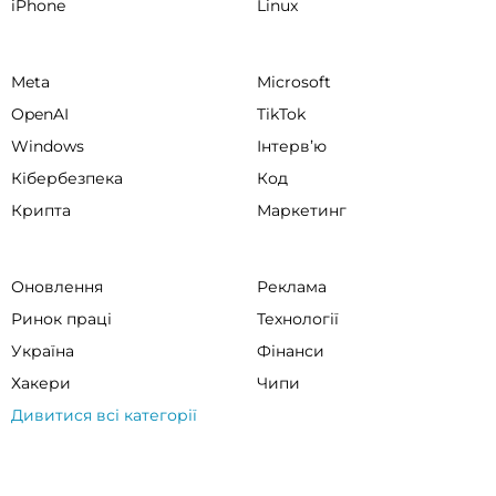
iPhone
Linux
Meta
Microsoft
OpenAI
TikTok
Windows
Інтервʼю
Кібербезпека
Код
Крипта
Маркетинг
Оновлення
Реклама
Ринок праці
Технології
Україна
Фінанси
Хакери
Чипи
Дивитися всі категорії