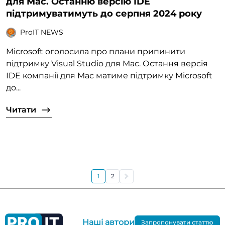
для Mac. Останню версію IDE
підтримуватимуть до серпня 2024 року
ProIT NEWS
Microsoft оголосила про плани припинити
підтримку Visual Studio для Mac. Остання версія
IDE компанії для Mac матиме підтримку Microsoft
до...
Читати
1
2
Наші автори
Запропонувати статтю