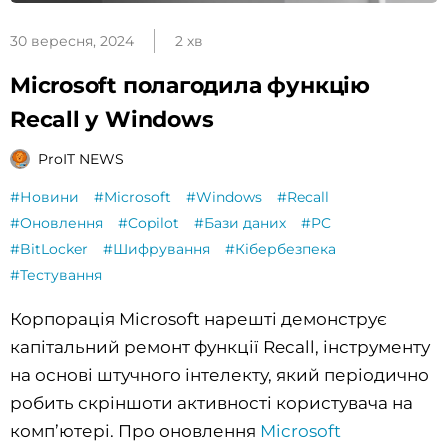
30 вересня, 2024
2 хв
Microsoft полагодила функцію
Recall у Windows
ProIT NEWS
#Новини
#Microsoft
#Windows
#Recall
#Оновлення
#Copilot
#Бази даних
#PC
#BitLocker
#Шифрування
#Кібербезпека
#Тестування
Корпорація Microsoft нарешті демонструє
капітальний ремонт функції Recall, інструменту
на основі штучного інтелекту, який періодично
робить скріншоти активності користувача на
комп’ютері. Про оновлення
Microsoft