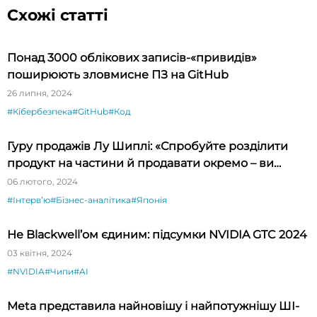
Схожі статті
Понад 3000 облікових записів-«привидів»
поширюють зловмисне ПЗ на GitHub
26 липня, 2024
#Кібербезпека
#GitHub
#Код
Гуру продажів Лу Шиплі: «Спробуйте розділити
продукт на частини й продавати окремо – ви
будете вражені»
06 лютого, 2024
#Інтервʼю
#Бізнес-аналітика
#Японія
Не Blackwell’ом єдиним: підсумки NVIDIA GTC 2024
03 квітня, 2024
#NVIDIA
#Чипи
#AI
Meta представила найновішу і найпотужнішу ШІ-