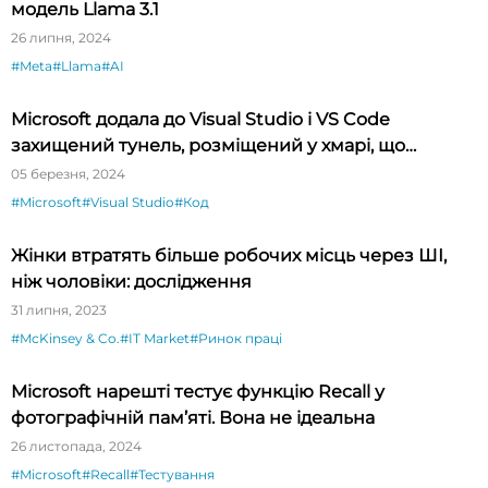
модель Llama 3.1
26 липня, 2024
#Meta
#Llama
#AI
Microsoft додала до Visual Studio і VS Code
захищений тунель, розміщений у хмарі, що
спрощує тестування API
05 березня, 2024
#Microsoft
#Visual Studio
#Код
Жінки втратять більше робочих місць через ШІ,
ніж чоловіки: дослідження
31 липня, 2023
#McKinsey & Co.
#IT Market
#Ринок праці
Microsoft нарешті тестує функцію Recall у
фотографічній пам’яті. Вона не ідеальна
26 листопада, 2024
#Microsoft
#Recall
#Тестування