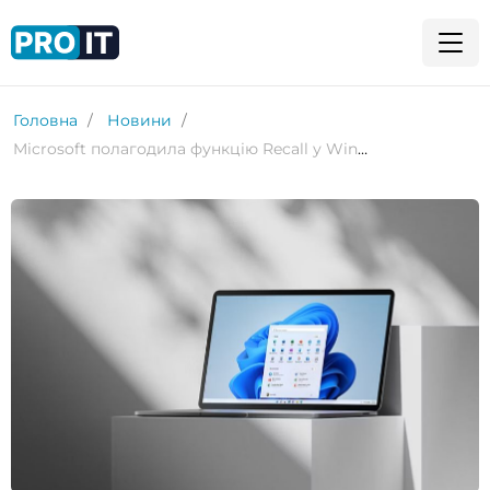
Головна
Новини
Microsoft полагодила функцію Recall у Windows