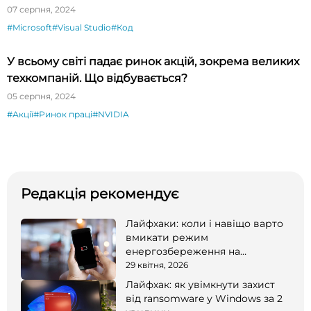
07 серпня, 2024
#Microsoft
#Visual Studio
#Код
У всьому світі падає ринок акцій, зокрема великих
техкомпаній. Що відбувається?
05 серпня, 2024
#Акції
#Ринок праці
#NVIDIA
Редакція рекомендує
Лайфхаки: коли і навіщо варто
вмикати режим
енергозбереження на
смартфоні
29 квітня, 2026
Лайфхак: як увімкнути захист
від ransomware у Windows за 2