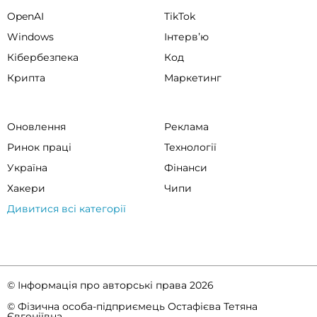
OpenAI
TikTok
Windows
Інтервʼю
Кібербезпека
Код
Крипта
Маркетинг
Оновлення
Реклама
Ринок праці
Технології
Україна
Фінанси
Хакери
Чипи
Дивитися всі категорії
© Інформація про авторські права 2026
© Фізична особа-підприємець Остафієва Тетяна
Євгеніївна