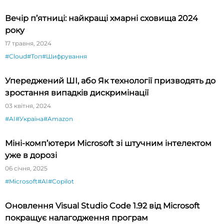
Вечір п’ятниці: найкращі хмарні сховища 2024
року
17 травня, 2024
#Cloud
#Топ
#Шифрування
Упереджений ШІ, або Як технології призводять до
зростання випадків дискримінації
03 квітня, 2024
#AI
#Україна
#Amazon
Міні-комп’ютери Microsoft зі штучним інтелектом
уже в дорозі
06 січня, 2025
#Microsoft
#AI
#Copilot
Оновлення Visual Studio Code 1.92 від Microsoft
покращує налагодження програм