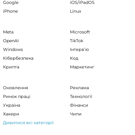
Google
iOS/iPadOS
iPhone
Linux
Meta
Microsoft
OpenAI
TikTok
Windows
Інтервʼю
Кібербезпека
Код
Крипта
Маркетинг
Оновлення
Реклама
Ринок праці
Технології
Україна
Фінанси
Хакери
Чипи
Дивитися всі категорії