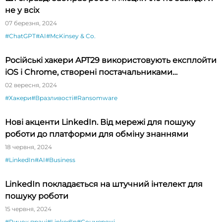
не у всіх
07 березня, 2024
#ChatGPT
#AI
#McKinsey & Co.
Російські хакери APT29 використовують експлойти
iOS і Chrome, створені постачальниками
шпигунського ПЗ
02 вересня, 2024
#Хакери
#Вразливості
#Ransomware
Нові акценти LinkedIn. Від мережі для пошуку
роботи до платформи для обміну знаннями
18 червня, 2024
#LinkedIn
#AI
#Business
LinkedIn покладається на штучний інтелект для
пошуку роботи
15 червня, 2024
#Ринок праці
#LinkedIn
#Соцмережі