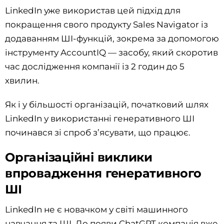
LinkedIn уже використав цей підхід для
покращення свого продукту Sales Navigator із
додаванням ШІ-функцій, зокрема за допомогою
інструменту AccountIQ — засобу, який скоротив
час дослідження компанії із 2 годин до 5
хвилин.
Як і у більшості організацій, початковий шлях
LinkedIn у використанні генеративного ШІ
починався зі спроб з’ясувати, що працює.
Організаційні виклики
впровадження генеративного
ШІ
LinkedIn не є новачком у світі машинного
навчання та ШІ. До появи ChatGPT компанія вже