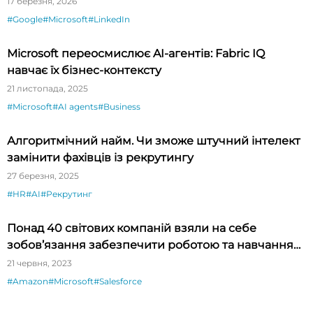
17 березня, 2026
#Google
#Microsoft
#LinkedIn
Microsoft переосмислює AI-агентів: Fabric IQ
навчає їх бізнес-контексту
21 листопада, 2025
#Microsoft
#AI agents
#Business
Алгоритмічний найм. Чи зможе штучний інтелект
замінити фахівців із рекрутингу
27 березня, 2025
#HR
#AI
#Рекрутинг
Понад 40 світових компаній взяли на себе
зобов’язання забезпечити роботою та навчанням
більш ніж 250 тисяч українських біженців у Європі
21 червня, 2023
#Amazon
#Microsoft
#Salesforce