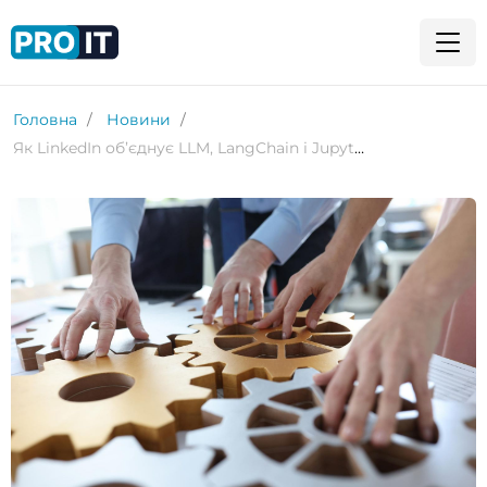
Головна
Новини
Як LinkedIn об’єднує LLM, LangChain і Jupyter для полегшення prompt engineering