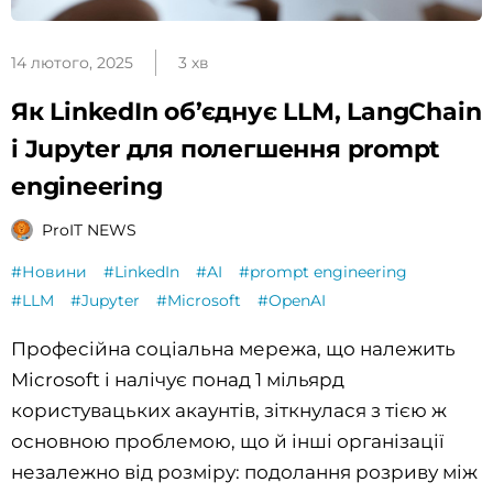
14 лютого, 2025
3 хв
Як LinkedIn об’єднує LLM, LangChain
і Jupyter для полегшення prompt
engineering
ProIT NEWS
#Новини
#LinkedIn
#AI
#prompt engineering
#LLM
#Jupyter
#Microsoft
#OpenAI
Професійна соціальна мережа, що належить
Microsoft і налічує понад 1 мільярд
користувацьких акаунтів, зіткнулася з тією ж
основною проблемою, що й інші організації
незалежно від розміру: подолання розриву між