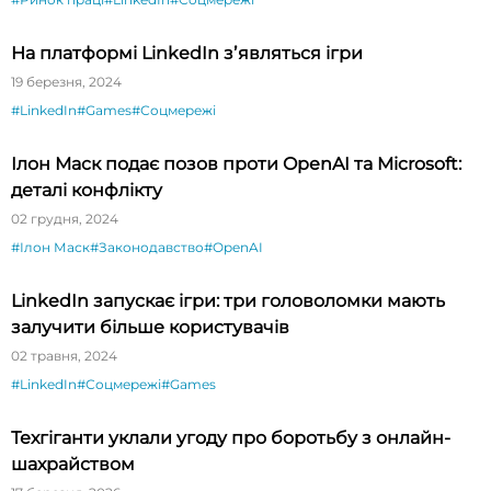
На платформі LinkedIn зʼявляться ігри
19 березня, 2024
#LinkedIn
#Games
#Соцмережі
Ілон Маск подає позов проти OpenAI та Microsoft:
деталі конфлікту
02 грудня, 2024
#Ілон Маск
#Законодавство
#OpenAI
LinkedIn запускає ігри: три головоломки мають
залучити більше користувачів
02 травня, 2024
#LinkedIn
#Соцмережі
#Games
Техгіганти уклали угоду про боротьбу з онлайн-
шахрайством