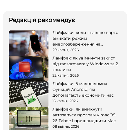
Редакція рекомендує
Лайфхаки: коли і навіщо варто
вмикати режим
енергозбереження на
смартфоні
29 квітня, 2026
Лайфхак: як увімкнути захист
від ransomware у Windows за 2
хвилини
22 квітня, 2026
Лайфхаки: 5 маловідомих
функцій Android, які
допомагають економити час
15 квітня, 2026
Лайфхаки: як вимкнути
автозапуск програм у macOS
26 Tahoe і пришвидшити Mac
08 квітня, 2026