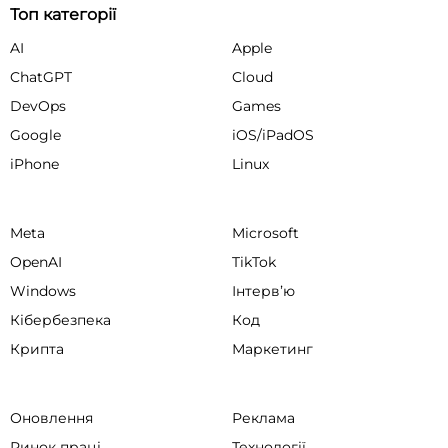
Топ категорії
AI
Apple
ChatGPT
Cloud
DevOps
Games
Google
iOS/iPadOS
iPhone
Linux
Meta
Microsoft
OpenAI
TikTok
Windows
Інтервʼю
Кібербезпека
Код
Крипта
Маркетинг
Оновлення
Реклама
Ринок праці
Технології