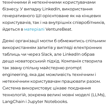
технічними й нетехнічними користувачами
бізнесу. У випадку LinkedIn, використання
генеративного ШІ орієнтоване як на кінцевих
користувачів, так і на внутрішніх співробітників,
йдеться в
матеріалі
VentureBeat.
Деякі організації могли б обмежитись спільним
використанням запитів у вигляді електронних
таблиць чи через Slack, але LinkedIn обрав
дещо новаторський підхід. Компанія створила
так звану спільну майстерню prompt
engineering, яка дає можливість технічним і
нетехнічним користувачам працювати разом.
Система використовує цікаве поєднання
технологій, зокрема великі мовні моделі (LLMs),
LangChain і Jupyter Notebooks.