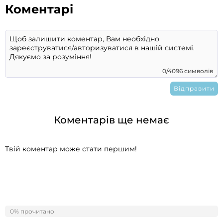
Коментарі
0/4096 символів
Коментарів ще немає
Твій коментар може стати першим!
0% прочитано
0%
Схожі статті