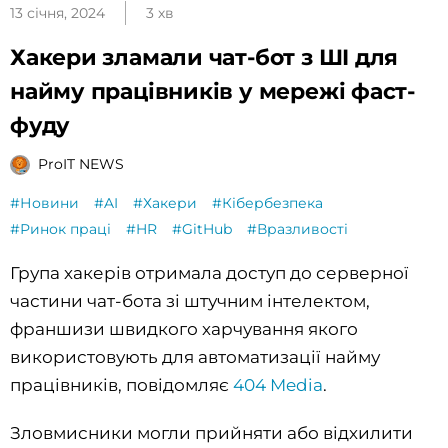
13 січня, 2024
3 хв
Хакери зламали чат-бот з ШI для
найму працівників у мережі фаст-
фуду
ProIT NEWS
#Новини
#AI
#Хакери
#Кібербезпека
#Ринок праці
#HR
#GitHub
#Вразливості
Група хакерів отримала доступ до серверної
частини чат-бота зі штучним інтелектом,
франшизи швидкого харчування якого
використовують для автоматизації найму
працівників, повідомляє
404 Media
.
Зловмисники могли прийняти або відхилити