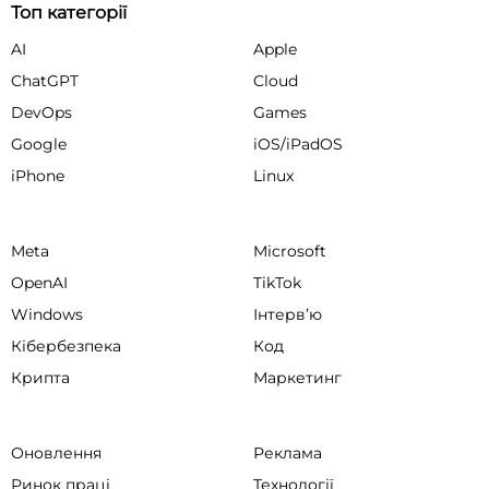
Топ категорії
AI
Apple
ChatGPT
Cloud
DevOps
Games
Google
iOS/iPadOS
iPhone
Linux
Meta
Microsoft
OpenAI
TikTok
Windows
Інтервʼю
Кібербезпека
Код
Крипта
Маркетинг
Оновлення
Реклама
Ринок праці
Технології