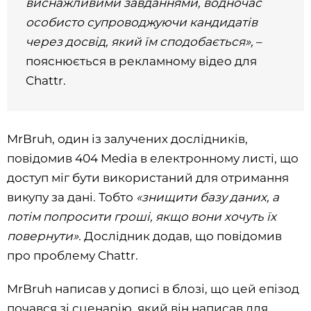
виснажливими завданнями, водночас
особисто супроводжуючи кандидатів
через досвід, який їм сподобається»,
–
пояснюється в рекламному відео для
Chattr.
MrBruh, один із залучених дослідників,
повідомив 404 Media в електронному листі, що
доступ міг бути використаний для отримання
викупу за дані. Тобто
«знищити базу даних, а
потім попросити гроші, якщо вони хочуть їх
повернути».
Дослідник додав, що повідомив
про проблему Chattr.
MrBruh написав у дописі в блозі, що цей епізод
почався зі сценарію, який він написав для