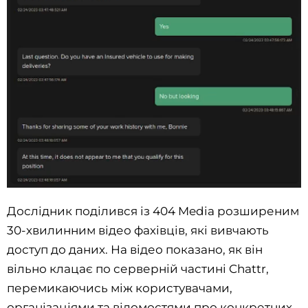
Дослідник поділився із 404 Media розширеним
30-хвилинним відео фахівців, які вивчають
доступ до даних. На відео показано, як він
вільно клацає по серверній частині Chattr,
перемикаючись між користувачами,
організаціями та відомостями про конкретних