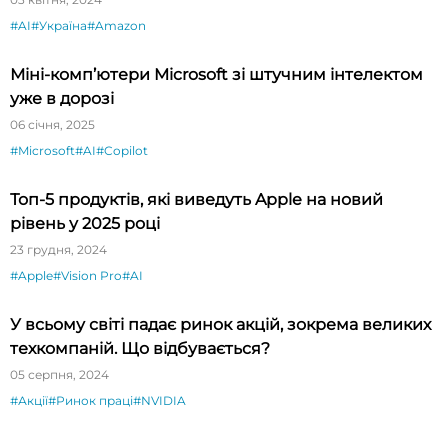
#AI
#Україна
#Amazon
Міні-комп’ютери Microsoft зі штучним інтелектом
уже в дорозі
06 січня, 2025
#Microsoft
#AI
#Copilot
Топ-5 продуктів, які виведуть Apple на новий
рівень у 2025 році
23 грудня, 2024
#Apple
#Vision Pro
#AI
У всьому світі падає ринок акцій, зокрема великих
техкомпаній. Що відбувається?
05 серпня, 2024
#Акції
#Ринок праці
#NVIDIA