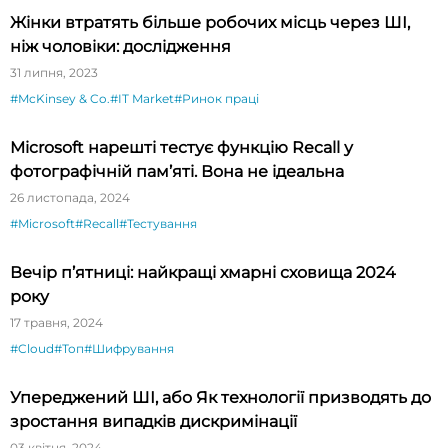
Жінки втратять більше робочих місць через ШІ,
ніж чоловіки: дослідження
31 липня, 2023
#McKinsey & Co.
#IT Market
#Ринок праці
Microsoft нарешті тестує функцію Recall у
фотографічній пам’яті. Вона не ідеальна
26 листопада, 2024
#Microsoft
#Recall
#Тестування
Вечір п’ятниці: найкращі хмарні сховища 2024
року
17 травня, 2024
#Cloud
#Топ
#Шифрування
Упереджений ШІ, або Як технології призводять до
зростання випадків дискримінації
03 квітня, 2024