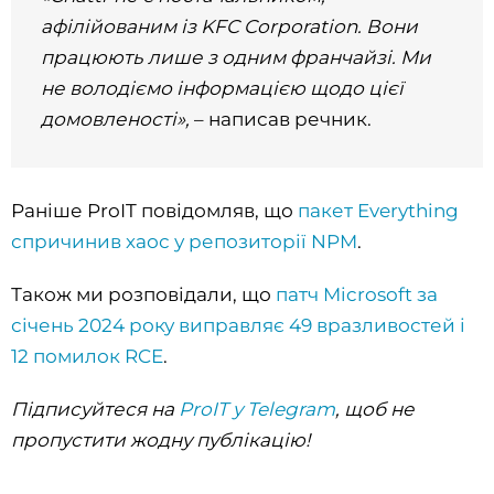
афілійованим із KFC Corporation. Вони
працюють лише з одним франчайзі. Ми
не володіємо інформацією щодо цієї
домовленості»,
– написав речник.
Раніше ProIT повідомляв, що
пакет Everything
спричинив хаос у репозиторії NPM
.
Також ми розповідали, що
патч Microsoft за
січень 2024 року виправляє 49 вразливостей і
12 помилок RCE
.
Підписуйтеся на
ProIT у Telegram
, щоб не
пропустити жодну публікацію!