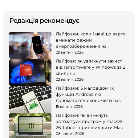
Редакція рекомендує
Лайфхаки: коли і навіщо варто
вмикати режим
енергозбереження на
смартфоні
29 квітня, 2026
Лайфхак: як увімкнути захист
від ransomware у Windows за 2
хвилини
22 квітня, 2026
Лайфхаки: 5 маловідомих
функцій Android, які
допомагають економити час
15 квітня, 2026
Лайфхаки: як вимкнути
автозапуск програм у macOS
26 Tahoe і пришвидшити Mac
08 квітня, 2026