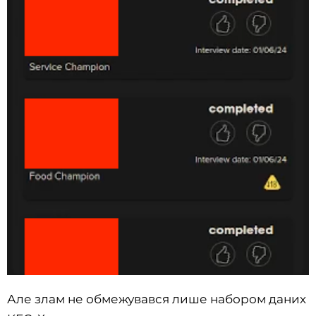
Але злам не обмежувався лише набором даних