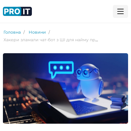
Головна
Новини
Хакери зламали чат-бот з ШI для найму працівників у мережі фаст-фуду