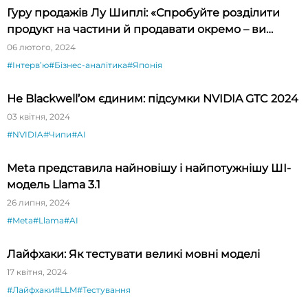
Гуру продажів Лу Шиплі: «Спробуйте розділити
продукт на частини й продавати окремо – ви
будете вражені»
06 лютого, 2024
#Інтервʼю
#Бізнес-аналітика
#Японія
Не Blackwell’ом єдиним: підсумки NVIDIA GTC 2024
03 квітня, 2024
#NVIDIA
#Чипи
#AI
Meta представила найновішу і найпотужнішу ШІ-
модель Llama 3.1
26 липня, 2024
#Meta
#Llama
#AI
Лайфхаки: Як тестувати великі мовні моделі
17 квітня, 2024
#Лайфхаки
#LLM
#Тестування