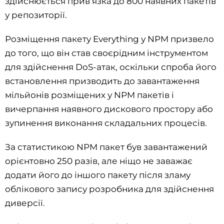
здійснюється прив’язка до 800 наявних пакетів
у репозиторії.
Розміщення пакету Everything у NPM призвело
до того, що він став своєрідним інструментом
для здійснення DoS-атак, оскільки спроба його
встановлення призводить до завантаження
мільйонів розміщених у NPM пакетів і
вичерпання наявного дискового простору або
зупинення виконання складальних процесів.
За статистикою NPM пакет був завантажений
орієнтовно 250 разів, але ніщо не заважає
додати його до іншого пакету після зламу
облікового запису розробника для здійснення
диверсії.