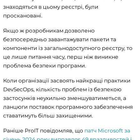
знаходяться в цьому реєстрі, були
проскановані.
Якщо ж розробникам дозволено
безпосередньо завантажувати пакети та
компоненти із загальнодоступного реєстру, то
це лише питання часу, перш ніж виникне
проблема безпеки програми.
Коли організації засвоять найкращі практики
DevSecOps, кількість проблем із безпекою
застосунків неухильно зменшуватиметься, а
ланцюги поставок програмного забезпечення
ставатимуть більш захищеними.
Раніше ProIT повідомляв, що
патч Microsoft за
січень 2024 року виправляє 49 вразливостей і