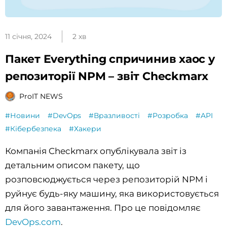
11 січня, 2024
2 хв
Пакет Everything спричинив хаос у
репозиторії NPM – звіт Checkmarx
ProIT NEWS
#Новини
#DevOps
#Вразливості
#Розробка
#API
#Кібербезпека
#Хакери
Компанія Checkmarx опублікувала звіт із
детальним описом пакету, що
розповсюджується через репозиторій NPM і
руйнує будь-яку машину, яка використовується
для його завантаження. Про це повідомляє
DevOps.com
.