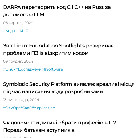
DARPA перетворить код C і C++ на Rust за
допомогою LLM
06 серпня, 2024
#Код
#LLM
#C
Звіт Linux Foundation Spotlights розкриває
проблеми ПЗ із відкритим кодом
09 грудня, 2024
#Linux
#Дослідження
#Software
Symbiotic Security Platform виявляє вразливі місця
під час написання коду розробниками
13 листопада, 2024
#DevOps
#SaaS
#Application
Як допомогти дитині обрати професію в ІТ?
Поради батькам вступників