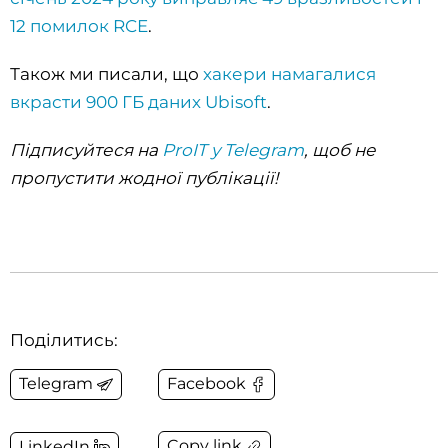
12 помилок RCE
.
Також ми писали, що
хакери намагалися
вкрасти 900 ГБ даних Ubisoft
.
Підписуйтеся на
ProIT у Telegram
, щоб не
пропустити жодної публікації!
Поділитись:
Telegram
Facebook
Copy link
LinkedIn