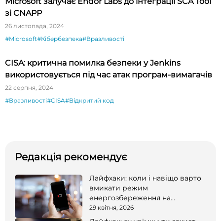
Microsoft залучає Endor Labs до інтеграції SCA Tool
зі CNAPP
26 листопада, 2024
#Microsoft
#Кібербезпека
#Вразливості
CISA: критична помилка безпеки у Jenkins
використовується під час атак програм-вимагачів
22 серпня, 2024
#Вразливості
#CISA
#Відкритий код
Редакція рекомендує
Лайфхаки: коли і навіщо варто
вмикати режим
енергозбереження на
смартфоні
29 квітня, 2026