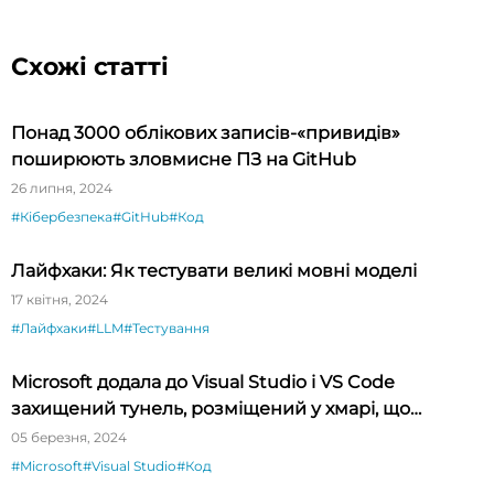
Схожі статті
Понад 3000 облікових записів-«привидів»
поширюють зловмисне ПЗ на GitHub
26 липня, 2024
#Кібербезпека
#GitHub
#Код
Лайфхаки: Як тестувати великі мовні моделі
17 квітня, 2024
#Лайфхаки
#LLM
#Тестування
Microsoft додала до Visual Studio і VS Code
захищений тунель, розміщений у хмарі, що
спрощує тестування API
05 березня, 2024
#Microsoft
#Visual Studio
#Код