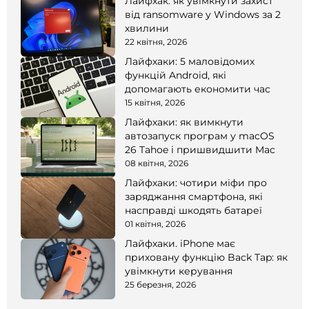
Лайфхак: як увімкнути захист
від ransomware у Windows за 2
хвилини
22 квітня, 2026
Лайфхаки: 5 маловідомих
функцій Android, які
допомагають економити час
15 квітня, 2026
Лайфхаки: як вимкнути
автозапуск програм у macOS
26 Tahoe і пришвидшити Mac
08 квітня, 2026
Лайфхаки: чотири міфи про
заряджання смартфона, які
насправді шкодять батареї
01 квітня, 2026
Лайфхаки. iPhone має
приховану функцію Back Tap: як
увімкнути керування
25 березня, 2026