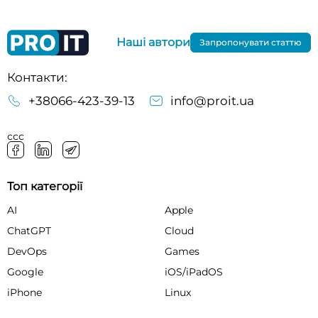
Наші автори
Запропонувати статтю
Контакти:
+38066-423-39-13
info@proit.ua
ссс
Топ категорії
AI
Apple
ChatGPT
Cloud
DevOps
Games
Google
iOS/iPadOS
iPhone
Linux