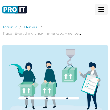
Головна
Новини
Пакет Everything спричинив хаос у репозиторії NPM – звіт Checkmarx