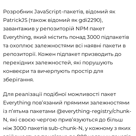
Розробник JavaScript-пакетів, відомий як
PatrickJS (також відомий як gdi2290),
завантажив у репозиторій NPM пакет
Everything, який містить понад 3000 підпакетів
та охоплює залежностями всі наявні пакети в
репозиторії. Кожен підпакет призводить до
перехідних залежностей, які порушують
конвеєри та вичерпують простір для
зберігання.
Для реалізації подібної можливості пакет
Everything пов’язаний прямими залежностями
із п’ятьма пакетами @everything-registry/chunk-
N, які своєю чергою прив’язуються до більш
ніж 3000 пакетів sub-chunk-N, у кожному з яких