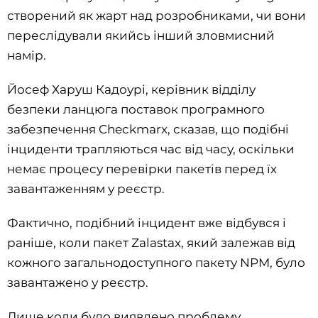
створений як жарт над розробниками, чи вони
переслідували якийсь інший зловмисний
намір.
Йосеф Харуш Кадоурі, керівник відділу
безпеки ланцюга поставок програмного
забезпечення Checkmarx, сказав, що подібні
інциденти трапляються час від часу, оскільки
немає процесу перевірки пакетів перед їх
завантаженням у реєстр.
Фактично, подібний інцидент вже відбувся і
раніше, коли пакет Zalastax, який залежав від
кожного загальнодоступного пакету NPM, було
завантажено у реєстр.
Лише коли було виявлено проблему,