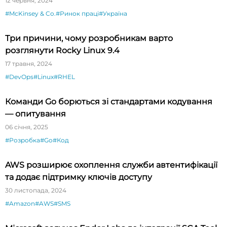
12 червня, 2024
#McKinsey & Co.
#Ринок праці
#Україна
Три причини, чому розробникам варто
розглянути Rocky Linux 9.4
17 травня, 2024
#DevOps
#Linux
#RHEL
Команди Go борються зі стандартами кодування
— опитування
06 січня, 2025
#Розробка
#Go
#Код
AWS розширює охоплення служби автентифікації
та додає підтримку ключів доступу
30 листопада, 2024
#Amazon
#AWS
#SMS