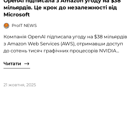
OpenAI підписала з Amazon угоду на $38
мільярдів. Це крок до незалежності від
Microsoft
ProIT NEWS
Компанія OpenAI підписала угоду на $38 мільярдів
з Amazon Web Services (AWS), отримавши доступ
до сотень тисяч графічних процесорів NVIDIA...
Читати
21 жовтня, 2025