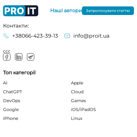
Наші автори
Запропонувати статтю
Контакти:
+38066-423-39-13
info@proit.ua
ссс
Топ категорії
AI
Apple
ChatGPT
Cloud
DevOps
Games
Google
iOS/iPadOS
iPhone
Linux