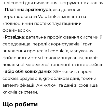
цілісності для виявлення інструментів аналізу.
•
Плагінна архітектура
, яка дозволяє
перетворювати VoidLink з імпланта на
«повноцінний постексплуатаційний
фреймворк».
•
Розвідка
: детальне профілювання системи й
середовища, перелік користувачів і груп,
виявлення процесів і сервісів, мапування
файлових систем і точок монтування, аналіз
локальної мережевої топології та інтерфейсів.
•
Збір облікових даних
: SSH-ключі, паролі,
cookies браузерів, git-облікові дані, токени
автентифікації, API-ключі та дані зі сховища
ключів системи.
Що робити