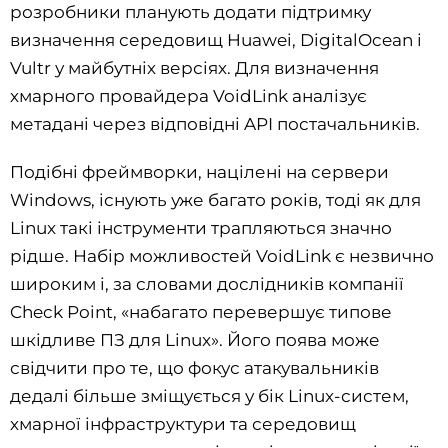
розробники планують додати підтримку
визначення середовищ Huawei, DigitalOcean і
Vultr у майбутніх версіях. Для визначення
хмарного провайдера VoidLink аналізує
метадані через відповідні API постачальників.
Подібні фреймворки, націлені на сервери
Windows, існують уже багато років, тоді як для
Linux такі інструменти трапляються значно
рідше. Набір можливостей VoidLink є незвично
широким і, за словами дослідників компанії
Check Point, «набагато перевершує типове
шкідливе ПЗ для Linux». Його поява може
свідчити про те, що фокус атакувальників
дедалі більше зміщується у бік Linux-систем,
хмарної інфраструктури та середовищ