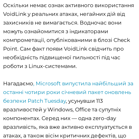
Оскільки немає ознак активного використання
VoidLink у реальних атаках, негайних дій від
захисників не вимагається. Водночас вони
можуть ознайомитися з індикаторами
компрометації, опублікованими в блозі Check
Point. Сам факт появи VoidLink свідчить про
необхідність підвищеної пильності під час
роботи з Linux-системами.
Нагадаємо
, Microsoft випустила найбільший за
останні чотири роки січневий пакет оновлень
безпеки Patch Tuesday
, усунувши 113
вразливостей у Windows, Office та супутніх
компонентах. Серед них — одна zero-day
вразливість, яка вже активно експлуатується в
атаках, а також вісім критичних дефектів, що