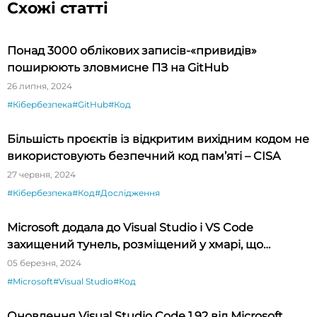
Схожі статті
Понад 3000 облікових записів-«привидів»
поширюють зловмисне ПЗ на GitHub
26 липня, 2024
#Кібербезпека
#GitHub
#Код
Більшість проєктів із відкритим вихідним кодом не
використовують безпечний код пам’яті – CISA
27 червня, 2024
#Кібербезпека
#Код
#Дослідження
Microsoft додала до Visual Studio і VS Code
захищений тунель, розміщений у хмарі, що
спрощує тестування API
05 березня, 2024
#Microsoft
#Visual Studio
#Код
Оновлення Visual Studio Code 1.92 від Microsoft