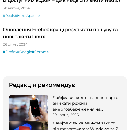
із доступним кодом – це кінець спільноти Redis?
30 квітня, 2024
#Redis
#Код
#Apache
Оновлення Firefox: кращі результати пошуку та
нові пакети Linux
26 січня, 2024
#Firefox
#Google
#Chrome
Редакція рекомендує
Лайфхаки: коли і навіщо варто
вмикати режим
енергозбереження на
смартфоні
29 квітня, 2026
Лайфхак: як увімкнути захист
від ransomware у Windows за 2