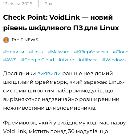
17 січня, 2026
2 хв
Check Point: VoidLink — новий
рівень шкідливого ПЗ для Linux
ProIT NEWS
#Новини
#Linux
#Malware
#Кібербезпека
#Cloud
#AWS
#Google Cloud
#Azure
#Alibaba
#Windows
Дослідники
виявили
раніше невідомий
шкідливий фреймворк, який заражає Linux-
системи широким набором модулів, що
вирізняються надзвичайно розширеними
можливостями для зловмисників.
Фреймворк, який у вихідному коді має назву
VoidLink, містить понад 30 модулів, що