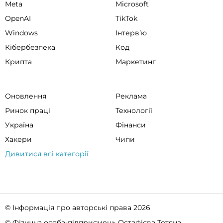
Meta
Microsoft
OpenAI
TikTok
Windows
Інтервʼю
Кібербезпека
Код
Крипта
Маркетинг
Оновлення
Реклама
Ринок праці
Технології
Україна
Фінанси
Хакери
Чипи
Дивитися всі категорії
© Інформація про авторські права 2026
© Фізична особа-підприємець Остафієва Тетяна