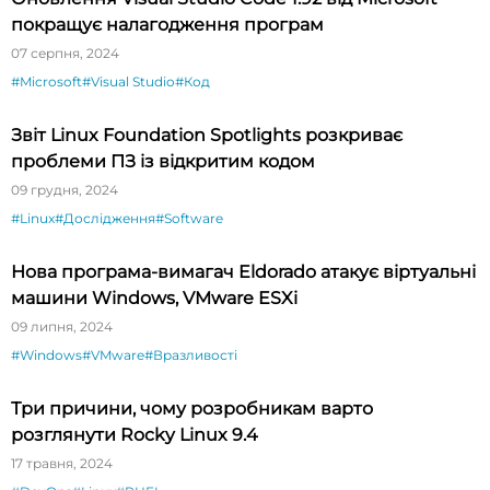
покращує налагодження програм
07 серпня, 2024
#Microsoft
#Visual Studio
#Код
Звіт Linux Foundation Spotlights розкриває
проблеми ПЗ із відкритим кодом
09 грудня, 2024
#Linux
#Дослідження
#Software
Нова програма-вимагач Eldorado атакує віртуальні
машини Windows, VMware ESXi
09 липня, 2024
#Windows
#VMware
#Вразливості
Три причини, чому розробникам варто
розглянути Rocky Linux 9.4
17 травня, 2024