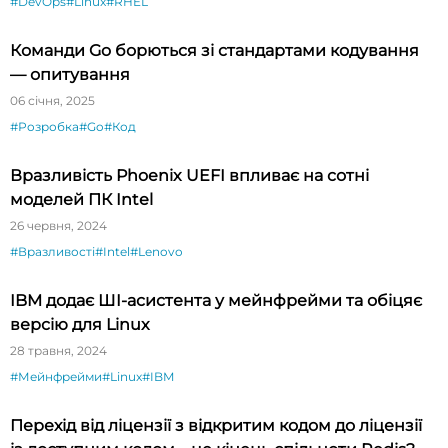
#DevOps
#Linux
#RHEL
Команди Go борються зі стандартами кодування
— опитування
06 січня, 2025
#Розробка
#Go
#Код
Вразливість Phoenix UEFI впливає на сотні
моделей ПК Intel
26 червня, 2024
#Вразливості
#Intel
#Lenovo
IBM додає ШI-асистента у мейнфрейми та обіцяє
версію для Linux
28 травня, 2024
#Мейнфрейми
#Linux
#IBM
Перехід від ліцензії з відкритим кодом до ліцензії