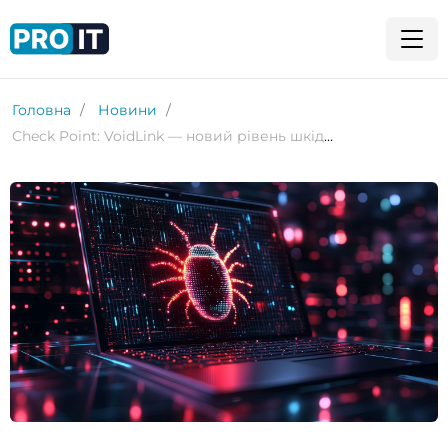
Головна
Новини
Check Point: VoidLink — новий рівень шкідливого ПЗ для Linux