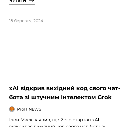
Читати
18 березня, 2024
xAI відкрив вихідний код свого чат-
бота зі штучним інтелектом Grok
ProIT NEWS
Ілон Маск заявив, що його стартап xAI
відкриває вихідний код свого чат-бота зі