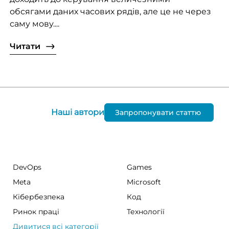
обсягами даних часових рядів, але це не через
саму мову....
Читати
Наші автори
Запропонувати статтю
DevOps
Games
Meta
Microsoft
Кібербезпека
Код
Ринок праці
Технології
Дивитися всі категорії