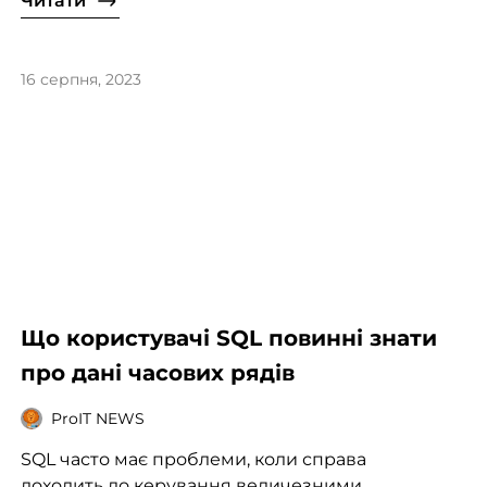
Читати
16 серпня, 2023
Що користувачі SQL повинні знати
про дані часових рядів
ProIT NEWS
SQL часто має проблеми, коли справа
доходить до керування величезними