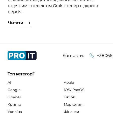
штучним інтелектом Grok, і тепер відкрита
версія...
Читати
Контакти:
+38066
Топ категорії
AI
Apple
Google
iOS/iPadOS
OpenAI
TikTok
Крипта
Маркетинг
Україна
Фінанси