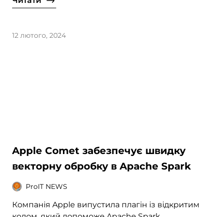
Читати
12 лютого, 2024
Apple Comet забезпечує швидку
векторну обробку в Apache Spark
ProIT NEWS
Компанія Apple випустила плагін із відкритим
кодом, який допоможе Apache Spark