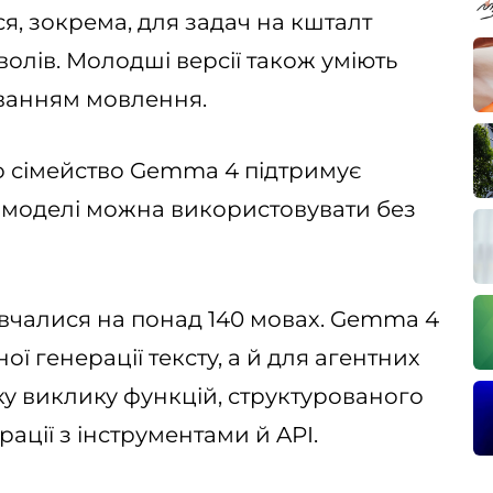
я, зокрема, для задач на кшталт
олів. Молодші версії також уміють
аванням мовлення.
о сімейство Gemma 4 підтримує
 моделі можна використовувати без
авчалися на понад 140 мовах. Gemma 4
ї генерації тексту, а й для агентних
мку виклику функцій, структурованого
рації з інструментами й API.