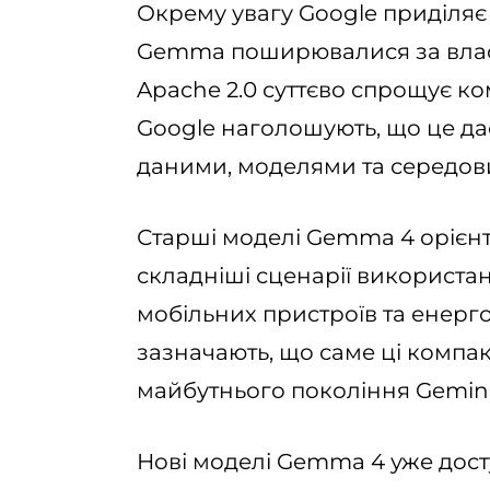
Окрему увагу Google приділяє 
Gemma поширювалися за власно
Apache 2.0 суттєво спрощує ко
Google наголошують, що це д
даними, моделями та середов
Старші моделі Gemma 4 орієнто
складніші сценарії використан
мобільних пристроїв та енерг
зазначають, що саме ці компак
майбутнього покоління Gemini
Нові моделі Gemma 4 уже дост