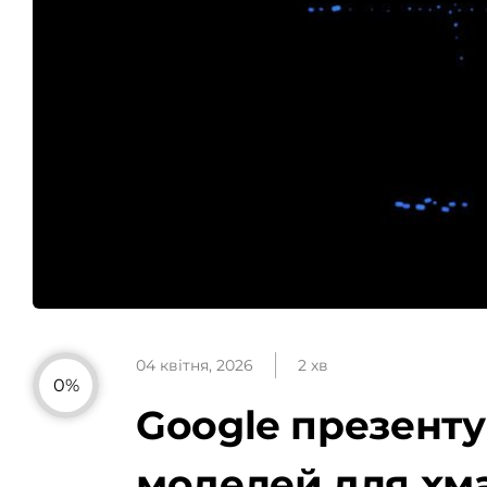
04 квітня, 2026
2 хв
0%
Google презенту
моделей для хма