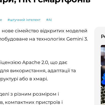
e
#штучний інтелект
#AI
 нове сімейство відкритих моделей
Р
обудоване на технологіях Gemini 3.
цензією Apache 2.0, що дає
ля використання, адаптації та
уктурі або в хмарі.
елі з різним розміром і
, компактних пристроїв і