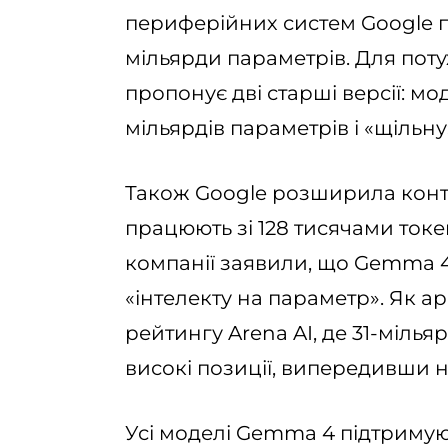
периферійних систем Google пі
мільярди параметрів. Для пот
пропонує дві старші версії: мо
мільярдів параметрів і «щільну
Також Google розширила конт
працюють зі 128 тисячами токен
компанії заявили, що Gemma 
«інтелекту на параметр». Як а
рейтингу Arena AI, де 31-мілья
високі позиції, випередивши 
Усі моделі Gemma 4 підтримую