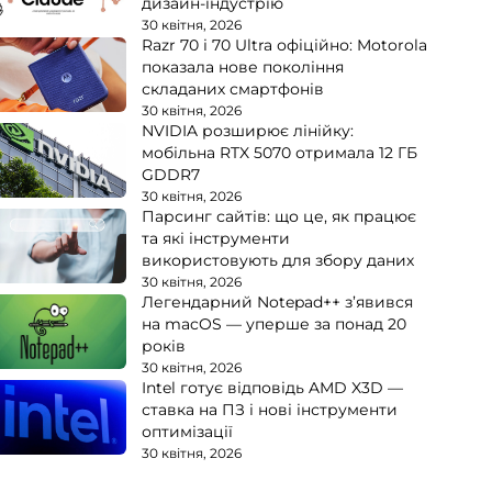
дизайн-індустрію
30 квітня, 2026
Razr 70 і 70 Ultra офіційно: Motorola
показала нове покоління
складаних смартфонів
30 квітня, 2026
NVIDIA розширює лінійку:
мобільна RTX 5070 отримала 12 ГБ
GDDR7
30 квітня, 2026
Парсинг сайтів: що це, як працює
та які інструменти
використовують для збору даних
30 квітня, 2026
Легендарний Notepad++ з’явився
на macOS — уперше за понад 20
років
30 квітня, 2026
Intel готує відповідь AMD X3D —
ставка на ПЗ і нові інструменти
оптимізації
30 квітня, 2026