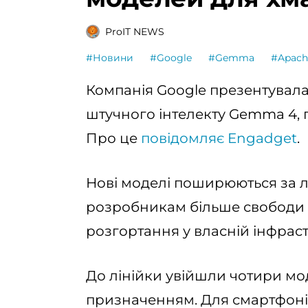
ProIT NEWS
#Новини
#Google
#Gemma
#Apach
Компанія Google презентувала
штучного інтелекту Gemma 4, п
Про це
повідомляє Engadget
.
Нові моделі поширюються за лі
розробникам більше свободи д
розгортання у власній інфрастр
До лінійки увійшли чотири мод
призначенням. Для смартфонів