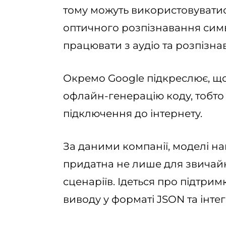
тому можуть використовуватис
оптичного розпізнавання симв
працювати з аудіо та розпізн
Окремо Google підкреслює, щ
офлайн-генерацію коду, тобто
підключення до інтернету.
За даними компанії, моделі н
придатна не лише для звичайно
сценаріїв. Ідеться про підтри
виводу у форматі JSON та інтег