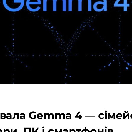
вала Gemma 4 — сімейс
ри, ПК і смартфонів