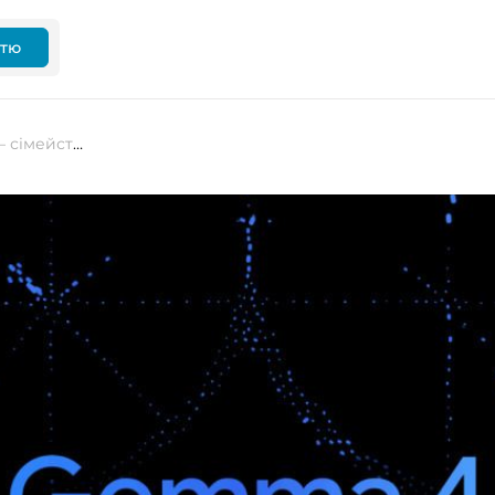
ттю
Google презентувала Gemma 4 — сімейство відкритих ШІ-моделей для хмари, ПК і смартфонів