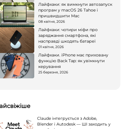
Лайфхаки: як вимкнути автозапуск
програм у macOS 26 Tahoe і
пришвидшити Mac
08 квітня, 2026
Лайфхаки: чотири міфи про
заряджання смартфона, які
насправді шкодять батареї
01 квітня, 2026
Лайфхаки. iPhone має приховану
функцію Back Tap: як увімкнути
керування
25 березня, 2026
айсвіжіше
Claude інтегрується з Adobe,
Blender і Autodesk — ШІ заходить у