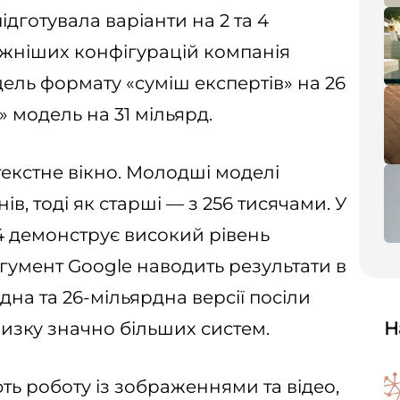
дготувала варіанти на 2 та 4
ужніших конфігурацій компанія
дель формату «суміш експертів» на 26
» модель на 31 мільярд.
екстне вікно. Молодші моделі
ів, тоді як старші — з 256 тисячами. У
4 демонструє високий рівень
ргумент Google наводить результати в
рдна та 26-мільярдна версії посіли
низку значно більших систем.
Н
ть роботу із зображеннями та відео,