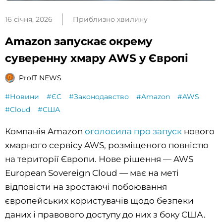
16 січня, 2026
Приблизно хвилину
Amazon запускає окрему
суверенну хмару AWS у Європі
ProIT NEWS
#Новини
#ЄС
#Законодавство
#Amazon
#AWS
#Cloud
#США
Компанія Amazon
оголосила про запуск
нового
хмарного сервісу AWS, розміщеного повністю
на території Європи. Нове рішення — AWS
European Sovereign Cloud — має на меті
відповісти на зростаючі побоювання
європейських користувачів щодо безпеки
даних і правового доступу до них з боку США.