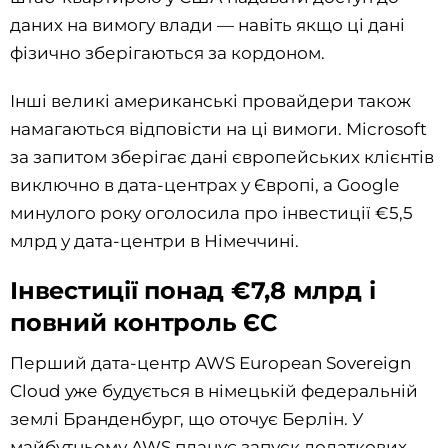
даних на вимогу влади — навіть якщо ці дані
фізично зберігаються за кордоном.
Інші великі американські провайдери також
намагаються відповісти на ці вимоги. Microsoft
за запитом зберігає дані європейських клієнтів
виключно в дата-центрах у Європі, а Google
минулого року оголосила про інвестиції €5,5
млрд у дата-центри в Німеччині.
Інвестиції понад €7,8 млрд і
повний контроль ЄС
Перший дата-центр AWS European Sovereign
Cloud уже будується в німецькій федеральній
землі Бранденбург, що оточує Берлін. У
майбутньому AWS планує запуск додаткових