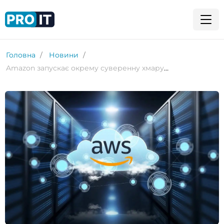
Головна
Новини
Amazon запускає окрему суверенну хмару AWS у Європі