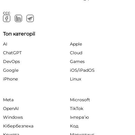
ссс
Топ категорії
AI
Apple
ChatGPT
Cloud
DevOps
Games
Google
iOS/iPadOS
iPhone
Linux
Meta
Microsoft
OpenAI
TikTok
Windows
Інтервʼю
Кібербезпека
Код
Крипта
Маркетинг