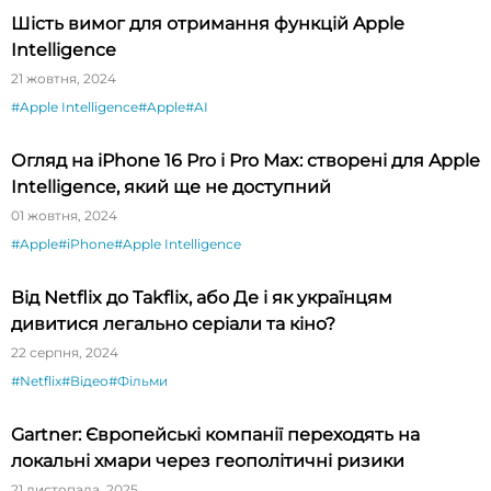
Шість вимог для отримання функцій Apple
Intelligence
21 жовтня, 2024
#Apple Intelligence
#Apple
#AI
Огляд на iPhone 16 Pro і Pro Max: створені для Apple
Intelligence, який ще не доступний
01 жовтня, 2024
#Apple
#iPhone
#Apple Intelligence
Від Netflix до Takflix, або Де і як українцям
дивитися легально серіали та кіно?
22 серпня, 2024
#Netflix
#Відео
#Фільми
Gartner: Європейські компанії переходять на
локальні хмари через геополітичні ризики
21 листопада, 2025