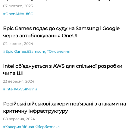
07 лютого, 2025
#OpenAI
#AI
#ЄС
Epic Games подає до суду на Samsung і Google
через автоблокування OneUI
02 жовтня, 2024
#Epic Games
#Samsung
#Оновлення
Intel об’єднується з AWS для спільної розробки
чипа ШІ
23 вересня, 2024
#Intel
#AWS
#Чипи
Російські військові хакери пов’язані з атаками на
критичну інфраструктуру
08 вересня, 2024
#Хакери
#Війна
#Кібербезпека