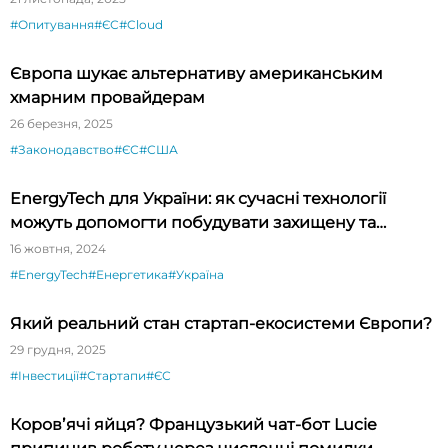
#Опитування
#ЄС
#Cloud
Європа шукає альтернативу американським
хмарним провайдерам
26 березня, 2025
#Законодавство
#ЄС
#США
EnergyTech для України: як сучасні технології
можуть допомогти побудувати захищену та
сучасну енергосистему
16 жовтня, 2024
#EnergyTech
#Енергетика
#Україна
Який реальний стан стартап-екосистеми Європи?
29 грудня, 2025
#Інвестиції
#Стартапи
#ЄС
Коровʼячі яйця? Французький чат-бот Lucie