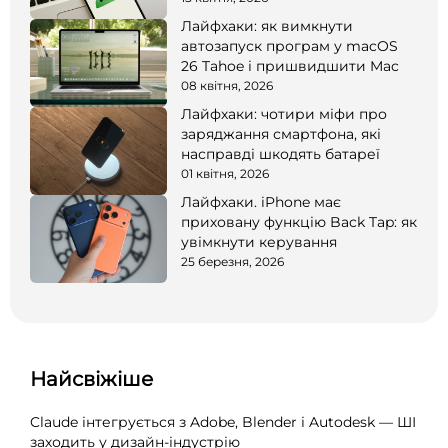
Лайфхаки: як вимкнути
автозапуск програм у macOS
26 Tahoe і пришвидшити Mac
08 квітня, 2026
Лайфхаки: чотири міфи про
заряджання смартфона, які
насправді шкодять батареї
01 квітня, 2026
Лайфхаки. iPhone має
приховану функцію Back Tap: як
увімкнути керування
25 березня, 2026
Найсвіжіше
Claude інтегрується з Adobe, Blender і Autodesk — ШІ
заходить у дизайн-індустрію