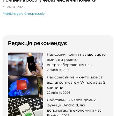
припинив роботу через численні помилки
30 січня, 2025
#AI
#Linagora Group
#Lucie
Редакція рекомендує
Лайфхаки: коли і навіщо варто
вмикати режим
енергозбереження на
смартфоні
29 квітня, 2026
Лайфхак: як увімкнути захист
від ransomware у Windows за 2
хвилини
22 квітня, 2026
Лайфхаки: 5 маловідомих
функцій Android, які
допомагають економити час
15 квітня, 2026