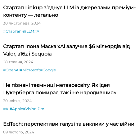
Стартап Linkup з’єднує LLM із джерелами преміум-
контенту — легально
30 листопада, 2024
#Стартапи
#LLM
#AI
Стартап Ілона Маска xAI залучив $6 мільярдів від
Valor, a16z і Sequoia
28 травня, 2024
#OpenAI
#Microsoft
#Google
Не пізнані таємниці метавсесвіту. Як ідея
Цукерберга помирає, так і не народившись
30 квітня, 2024
#AI
#Apple
#Vision Pro
EdTech: перспективи галузі та виклики у час війни
09 лютого, 2024