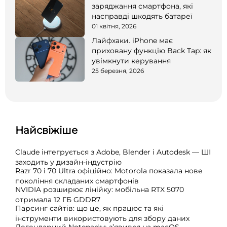
заряджання смартфона, які
насправді шкодять батареї
01 квітня, 2026
Лайфхаки. iPhone має
приховану функцію Back Tap: як
увімкнути керування
25 березня, 2026
Найсвіжіше
Claude інтегрується з Adobe, Blender і Autodesk — ШІ
заходить у дизайн-індустрію
Razr 70 і 70 Ultra офіційно: Motorola показала нове
покоління складаних смартфонів
NVIDIA розширює лінійку: мобільна RTX 5070
отримала 12 ГБ GDDR7
Парсинг сайтів: що це, як працює та які
інструменти використовують для збору даних
Легендарний Notepad++ з’явився на macOS —