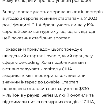
можуть свідчити про поступовий розворот.
Знову зростає участь американських інвесторів
в угодах з європейськими стартапами. У 2023
році фонди зі США брали участь лише у 19%
європейських венчурних угод, однак відтоді
цей показник стабільно зростає.
Показовим прикладом цього тренду є
шведський стартап Lovable, який працює у
сфері vibe-coding. Хоча подібні компанії
активно залучають капітал у США,
американські інвестори також виявили
значний інтерес до Lovable. Стартап
нещодавно оголосив про залучення $330
мільйонів у раунді Series B, який очолили та
підтримали низка венчурних фондів зі США,