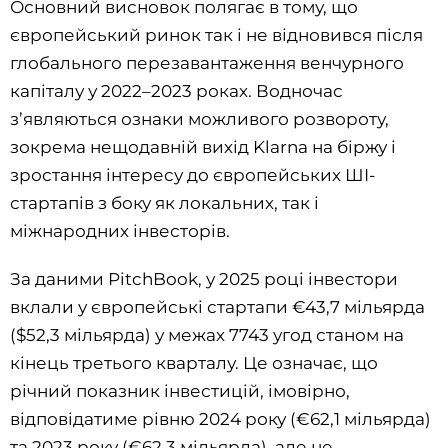
Основний висновок полягає в тому, що
європейський ринок так і не відновився після
глобального перезавантаження венчурного
капіталу у 2022–2023 роках. Водночас
з’являються ознаки можливого розвороту,
зокрема нещодавній вихід Klarna на біржу і
зростання інтересу до європейських ШІ-
стартапів з боку як локальних, так і
міжнародних інвесторів.
За даними PitchBook, у 2025 році інвестори
вклали у європейські стартапи €43,7 мільярда
($52,3 мільярда) у межах 7743 угод станом на
кінець третього кварталу. Це означає, що
річний показник інвестицій, імовірно,
відповідатиме рівню 2024 року (€62,1 мільярда)
та 2023 року (€62,3 мільярда), але не