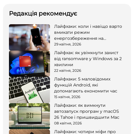
Редакція рекомендує
Лайфхаки: коли і навіщо варто
вмикати режим
енергозбереження на
смартфоні
29 квітня, 2026
Лайфхак: як увімкнути захист
від ransomware у Windows за 2
хвилини
22 квітня, 2026
Лайфхаки: 5 маловідомих
функцій Android, які
допомагають економити час
15 квітня, 2026
Лайфхаки: як вимкнути
автозапуск програм у macOS
26 Tahoe і пришвидшити Mac
08 квітня, 2026
Лайфхаки: чотири міфи про