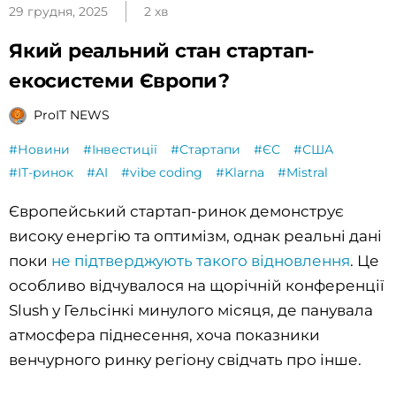
29 грудня, 2025
2 хв
Який реальний стан стартап-
екосистеми Європи?
ProIT NEWS
#Новини
#Інвестиції
#Стартапи
#ЄС
#США
#ІТ-ринок
#AI
#vibe coding
#Klarna
#Mistral
Європейський стартап-ринок демонструє
високу енергію та оптимізм, однак реальні дані
поки
не підтверджують такого відновлення
. Це
особливо відчувалося на щорічній конференції
Slush у Гельсінкі минулого місяця, де панувала
атмосфера піднесення, хоча показники
венчурного ринку регіону свідчать про інше.