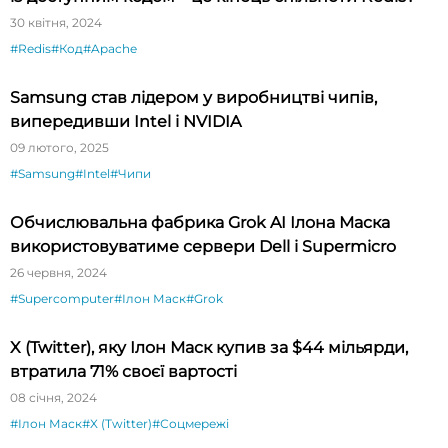
30 квітня, 2024
#Redis
#Код
#Apache
Samsung став лідером у виробництві чипів,
випередивши Intel і NVIDIA
09 лютого, 2025
#Samsung
#Intel
#Чипи
Обчислювальна фабрика Grok AI Ілона Маска
використовуватиме сервери Dell і Supermicro
26 червня, 2024
#Supercomputer
#Ілон Маск
#Grok
X (Twitter), яку Ілон Маск купив за $44 мільярди,
втратила 71% своєї вартості
08 січня, 2024
#Ілон Маск
#X (Twitter)
#Соцмережі