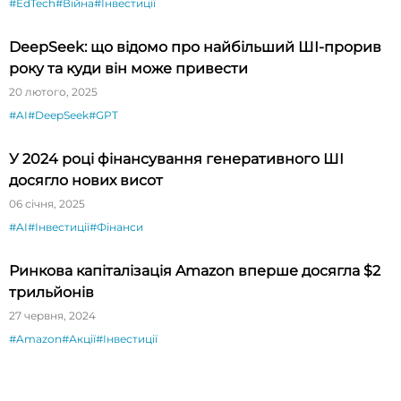
#EdTech
#Війна
#Інвестиції
DeepSeek: що відомо про найбільший ШІ-прорив
року та куди він може привести
20 лютого, 2025
#AI
#DeepSeek
#GPT
У 2024 році фінансування генеративного ШІ
досягло нових висот
06 січня, 2025
#AI
#Інвестиції
#Фінанси
Ринкова капіталізація Amazon вперше досягла $2
трильйонів
27 червня, 2024
#Amazon
#Акції
#Інвестиції