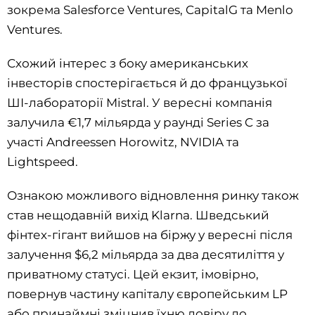
зокрема Salesforce Ventures, CapitalG та Menlo
Ventures.
Схожий інтерес з боку американських
інвесторів спостерігається й до французької
ШІ-лабораторії Mistral. У вересні компанія
залучила €1,7 мільярда у раунді Series C за
участі Andreessen Horowitz, NVIDIA та
Lightspeed.
Ознакою можливого відновлення ринку також
став нещодавній вихід Klarna. Шведський
фінтех-гігант вийшов на біржу у вересні після
залучення $6,2 мільярда за два десятиліття у
приватному статусі. Цей екзит, імовірно,
повернув частину капіталу європейським LP
або принаймні зміцнив їхню довіру до