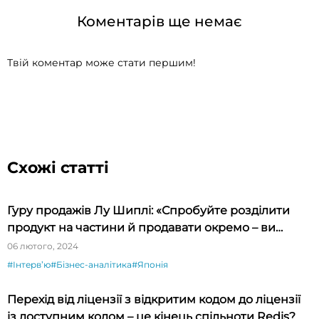
Коментарів ще немає
Твій коментар може стати першим!
Схожі статті
Гуру продажів Лу Шиплі: «Спробуйте розділити
продукт на частини й продавати окремо – ви
будете вражені»
06 лютого, 2024
#Інтервʼю
#Бізнес-аналітика
#Японія
Перехід від ліцензії з відкритим кодом до ліцензії
із доступним кодом – це кінець спільноти Redis?