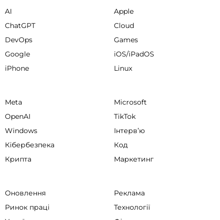
AI
Apple
ChatGPT
Cloud
DevOps
Games
Google
iOS/iPadOS
iPhone
Linux
Meta
Microsoft
OpenAI
TikTok
Windows
Інтервʼю
Кібербезпека
Код
Крипта
Маркетинг
Оновлення
Реклама
Ринок праці
Технології