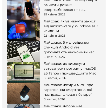
Лайфхаки: коли і навіщо варто
вмикати режим
енергозбереження на
смартфоні
29 квітня, 2026
Лайфхак: як увімкнути захист
від ransomware у Windows за 2
хвилини
22 квітня, 2026
Лайфхаки: 5 маловідомих
функцій Android, які
допомагають економити час
15 квітня, 2026
Лайфхаки: як вимкнути
автозапуск програм у macOS
26 Tahoe і пришвидшити Mac
08 квітня, 2026
Лайфхаки: чотири міфи про
заряджання смартфона, які
насправді шкодять батареї
01 квітня, 2026
Лайфхаки. iPhone має