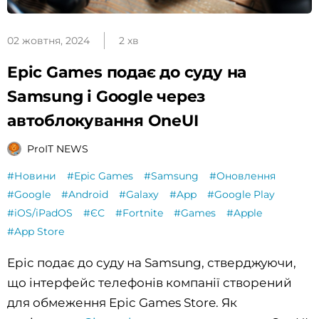
02 жовтня, 2024
2 хв
Epic Games подає до суду на
Samsung і Google через
автоблокування OneUI
ProIT NEWS
#Новини
#Epic Games
#Samsung
#Оновлення
#Google
#Android
#Galaxy
#App
#Google Play
#iOS/iPadOS
#ЄС
#Fortnite
#Games
#Apple
#App Store
Epic подає до суду на Samsung, стверджуючи,
що інтерфейс телефонів компанії створений
для обмеження Epic Games Store. Як