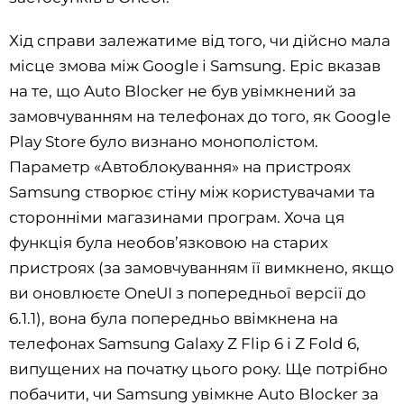
Хід справи залежатиме від того, чи дійсно мала
місце змова між Google і Samsung. Epic вказав
на те, що Auto Blocker не був увімкнений за
замовчуванням на телефонах до того, як Google
Play Store було визнано монополістом.
Параметр «Автоблокування» на пристроях
Samsung створює стіну між користувачами та
сторонніми магазинами програм. Хоча ця
функція була необов’язковою на старих
пристроях (за замовчуванням її вимкнено, якщо
ви оновлюєте OneUI з попередньої версії до
6.1.1), вона була попередньо ввімкнена на
телефонах Samsung Galaxy Z Flip 6 і Z Fold 6,
випущених на початку цього року. Ще потрібно
побачити, чи Samsung увімкне Auto Blocker за