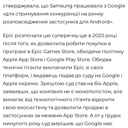
стверджувала, що Samsung працювала з Google
«для стримування конкуренції на ринку
розповсюдження застосунків для Android».
Epic розпочала цю суперечку ще в 2020 році
після того, як дозволила робити покупки в
програмі в Epic Games Store, обходячи політику
Apple App Store і Google Play Store. Обидва
технічні гіганти виключили Epic зі своїх
платформ, і видавець подав до суду на Google і
Apple окремо. Зрештою суд став на бік Apple,
заявивши, що компанія не є монополістом, але
вимагає від технологічного гіганта відкрити
свою екосистему та дозволити продажі в
застосунках за межами App Store. А от у грудні
минулого року суд вирішив, що Google має