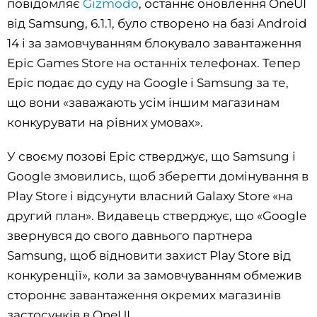
повідомляє
Gizmodo
, останнє оновлення OneUI
від Samsung, 6.1.1, було створено на базі Android
14 і за замовчуванням блокувало завантаження
Epic Games Store на останніх телефонах. Тепер
Epic подає до суду на Google і Samsung за те,
що вони «заважають усім іншим магазинам
конкурувати на рівних умовах».
У своєму позові Epic стверджує, що Samsung і
Google змовились, щоб зберегти домінування в
Play Store і відсунути власний Galaxy Store «на
другий план». Видавець стверджує, що «Google
звернувся до свого давнього партнера
Samsung, щоб відновити захист Play Store від
конкуренції», коли за замовчуванням обмежив
стороннє завантаження окремих магазинів
застосунків в OneUI.