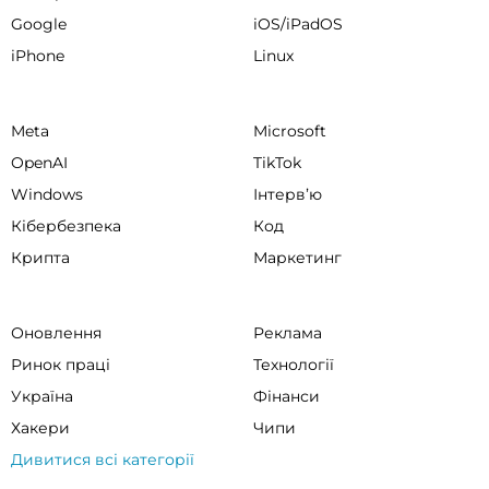
Google
iOS/iPadOS
iPhone
Linux
Meta
Microsoft
OpenAI
TikTok
Windows
Інтервʼю
Кібербезпека
Код
Крипта
Маркетинг
Оновлення
Реклама
Ринок праці
Технології
Україна
Фінанси
Хакери
Чипи
Дивитися всі категорії