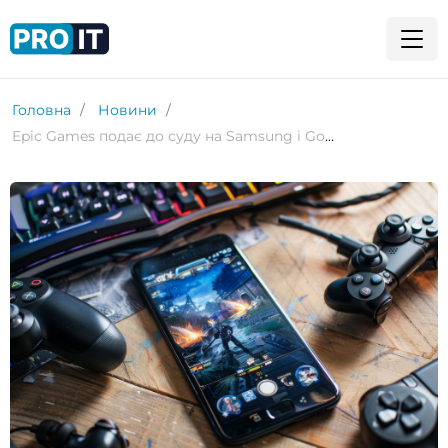
Головна
Новини
Epic Games подає до суду на Samsung і Google через автоблокування OneUI