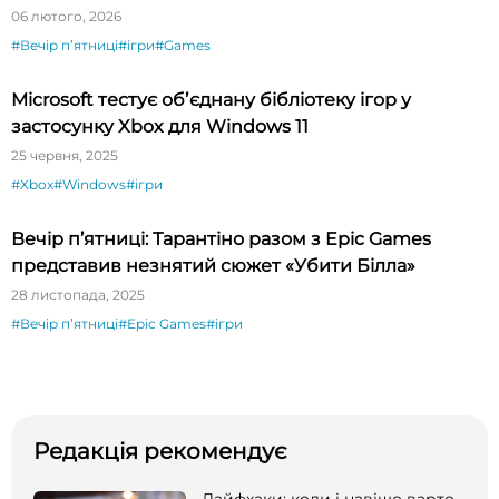
06 лютого, 2026
#Вечір пʼятниці
#ігри
#Games
Microsoft тестує обʼєднану бібліотеку ігор у
застосунку Xbox для Windows 11
25 червня, 2025
#Xbox
#Windows
#ігри
Вечір п’ятниці: Тарантіно разом з Epic Games
представив незнятий сюжет «Убити Білла»
28 листопада, 2025
#Вечір пʼятниці
#Epic Games
#ігри
Редакція рекомендує