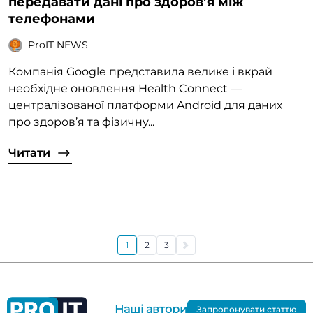
передавати дані про здоров’я між
телефонами
ProIT NEWS
Компанія Google представила велике і вкрай
необхідне оновлення Health Connect —
централізованої платформи Android для даних
про здоров’я та фізичну...
Читати
1
2
3
Наші автори
Запропонувати статтю