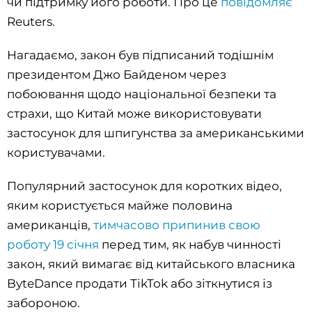
чи підтримку його роботи. Про це
повідомляє
Reuters.
Нагадаємо, закон був підписаний тодішнім
президентом Джо Байденом через
побоювання щодо національної безпеки та
страхи, що Китай може використовувати
застосунок для шпигунства за американськими
користувачами.
Популярний застосунок для коротких відео,
яким користується майже половина
американців,
тимчасово припинив свою
роботу 19 січня
перед тим, як набув чинності
закон, який вимагає від китайського власника
ByteDance продати TikTok або зіткнутися із
забороною.