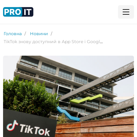
Головна
Новини
TikTok знову доступний в App Store і Google Play у США