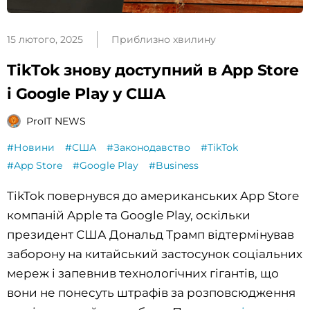
15 лютого, 2025
Приблизно хвилину
TikTok знову доступний в App Store
і Google Play у США
ProIT NEWS
#Новини
#США
#Законодавство
#TikTok
#App Store
#Google Play
#Business
TikTok повернувся до американських App Store
компаній Apple та Google Play, оскільки
президент США Дональд Трамп відтермінував
заборону на китайський застосунок соціальних
мереж і запевнив технологічних гігантів, що
вони не понесуть штрафів за розповсюдження