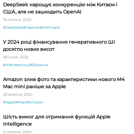
DeepSeek нарощує конкуренцію між Китаєм і
США, але не зашкодить OpenAI
19 лютого, 2025
#DeepSeek
#OpenAI
#Anthropic
У 2024 році фінансування генеративного ШІ
досягло нових висот
06 січня, 2025
#AI
#Інвестиції
#Фінанси
Amazon злив фото та характеристики нового M4
Mac mini раніше за Apple
29 жовтня, 2024
#Apple
#Mac
#Amazon
Шість вимог для отримання функцій Apple
Intelligence
21 жовтня, 2024