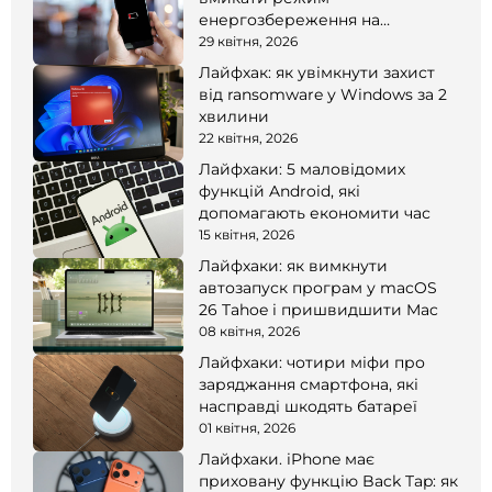
енергозбереження на
смартфоні
29 квітня, 2026
Лайфхак: як увімкнути захист
від ransomware у Windows за 2
хвилини
22 квітня, 2026
Лайфхаки: 5 маловідомих
функцій Android, які
допомагають економити час
15 квітня, 2026
Лайфхаки: як вимкнути
автозапуск програм у macOS
26 Tahoe і пришвидшити Mac
08 квітня, 2026
Лайфхаки: чотири міфи про
заряджання смартфона, які
насправді шкодять батареї
01 квітня, 2026
Лайфхаки. iPhone має
приховану функцію Back Tap: як