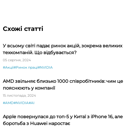
Схожі статті
У всьому світі падає ринок акцій, зокрема великих
техкомпаній. Що відбувається?
05 серпня, 2024
#Акції
#Ринок праці
#NVIDIA
AMD звільняє близько 1000 співробітників: чим це
пояснюють у компанії
15 листопада, 2024
#AMD
#NVIDIA
#AI
Apple повернулася до топ-5 у Китаї з iPhone 16, але
боротьба з Huawei наростає