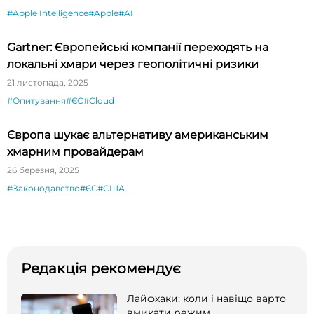
#Apple Intelligence
#Apple
#AI
Gartner: Європейські компанії переходять на
локальні хмари через геополітичні ризики
21 листопада, 2025
#Опитування
#ЄС
#Cloud
Європа шукає альтернативу американським
хмарним провайдерам
26 березня, 2025
#Законодавство
#ЄС
#США
Редакція рекомендує
Лайфхаки: коли і навіщо варто
вмикати режим