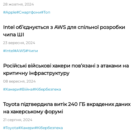
28 жовтня, 2024
#Apple
#Смартфони
#Топ
Intel об’єднується з AWS для спільної розробки
чипа ШІ
23 вересня, 2024
#Intel
#AWS
#Чипи
Російські військові хакери пов’язані з атаками на
критичну інфраструктуру
08 вересня, 2024
#Хакери
#Війна
#Кібербезпека
Toyota підтвердила витік 240 ГБ вкрадених даних
на хакерському форумі
21 серпня, 2024
#Toyota
#Хакери
#Кібербезпека