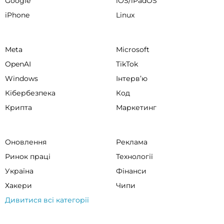
Google
iOS/iPadOS
iPhone
Linux
Meta
Microsoft
OpenAI
TikTok
Windows
Інтервʼю
Кібербезпека
Код
Крипта
Маркетинг
Оновлення
Реклама
Ринок праці
Технології
Україна
Фінанси
Хакери
Чипи
Дивитися всі категорії