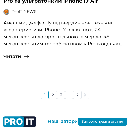
Pro та ультратонкий iPhone 17 Air
ProIT NEWS
Аналітик Джефф Пу підтвердив нові технічні
характеристики iPhone 17, включно із 24-
мегапіксельною фронтальною камерою, 48-
мегапіксельним телеоб’єктивом у Pro-моделях і...
Читати
1
2
3
...
4
Наші автори
Запропонувати статтю