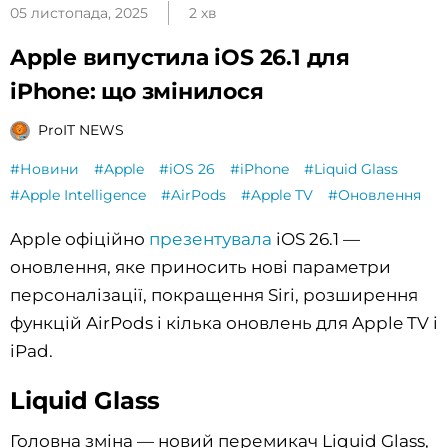
05 листопада, 2025
2 хв
Apple випустила iOS 26.1 для
iPhone: що змінилося
ProIT NEWS
#Новини
#Apple
#iOS 26
#iPhone
#Liquid Glass
#Apple Intelligence
#AirPods
#Apple TV
#Оновлення
Apple офіційно
презентувала
iOS 26.1 —
оновлення, яке приносить нові параметри
персоналізації, покращення Siri, розширення
функцій AirPods і кілька оновлень для Apple TV і
iPad.
Liquid Glass
Головна зміна — новий перемикач Liquid Glass,