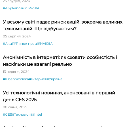
23 грудня, 2024
#Apple
#Vision Pro
#AI
У всьому світі падає ринок акцій, зокрема великих
техкомпаній. Що відбувається?
05 серпня, 2024
#Акції
#Ринок праці
#NVIDIA
Анонімність в інтернеті: як сховати особистість і
наскільки це взагалі реально
13 червня, 2024
#Кібербезпека
#Інтернет
#Україна
Усі технологічні новинки, анонсовані в перший
день CES 2025
08 січня, 2025
#CES
#Технології
#Intel