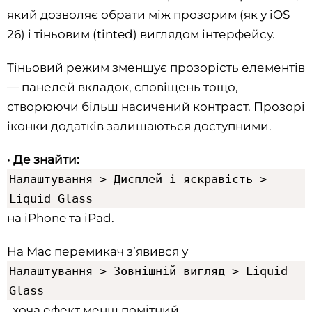
який дозволяє обрати між прозорим (як у iOS
26) і тіньовим (tinted) виглядом інтерфейсу.
Тіньовий режим зменшує прозорість елементів
— панелей вкладок, сповіщень тощо,
створюючи більш насичений контраст. Прозорі
іконки додатків залишаються доступними.
•
Де знайти:
Налаштування > Дисплей і яскравість >
Liquid Glass
на iPhone та iPad.
На Mac перемикач з’явився у
Налаштування > Зовнішній вигляд > Liquid
Glass
, хоча ефект менш помітний.