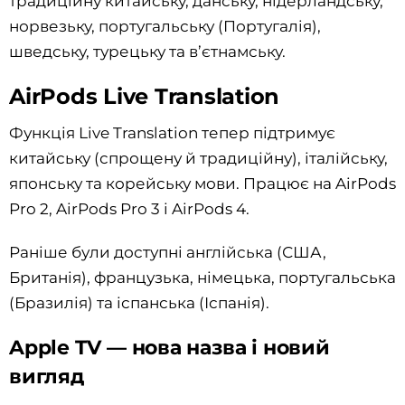
традиційну китайську, данську, нідерландську,
норвезьку, португальську (Португалія),
шведську, турецьку та в’єтнамську.
AirPods Live Translation
Функція Live Translation тепер підтримує
китайську (спрощену й традиційну), італійську,
японську та корейську мови. Працює на AirPods
Pro 2, AirPods Pro 3 і AirPods 4.
Раніше були доступні англійська (США,
Британія), французька, німецька, португальська
(Бразилія) та іспанська (Іспанія).
Apple TV — нова назва і новий
вигляд