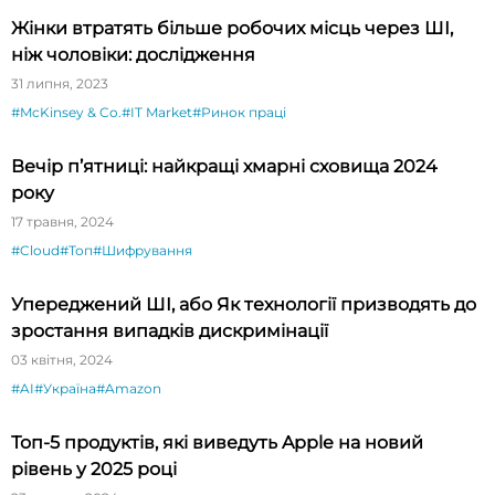
Жінки втратять більше робочих місць через ШІ,
ніж чоловіки: дослідження
31 липня, 2023
#McKinsey & Co.
#IT Market
#Ринок праці
Вечір п’ятниці: найкращі хмарні сховища 2024
року
17 травня, 2024
#Cloud
#Топ
#Шифрування
Упереджений ШІ, або Як технології призводять до
зростання випадків дискримінації
03 квітня, 2024
#AI
#Україна
#Amazon
Топ-5 продуктів, які виведуть Apple на новий
рівень у 2025 році