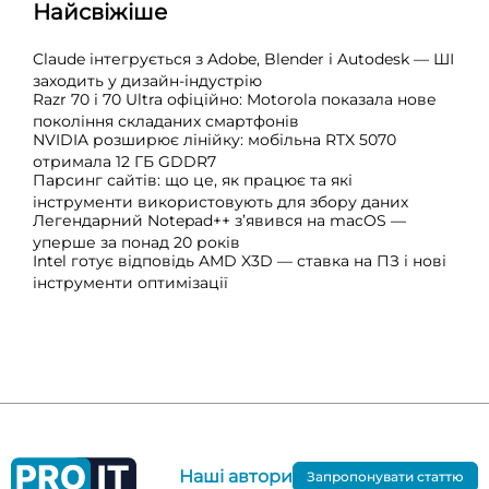
Найсвіжіше
Claude інтегрується з Adobe, Blender і Autodesk — ШІ
заходить у дизайн-індустрію
Razr 70 і 70 Ultra офіційно: Motorola показала нове
покоління складаних смартфонів
NVIDIA розширює лінійку: мобільна RTX 5070
отримала 12 ГБ GDDR7
Парсинг сайтів: що це, як працює та які
інструменти використовують для збору даних
Легендарний Notepad++ з’явився на macOS —
уперше за понад 20 років
Intel готує відповідь AMD X3D — ставка на ПЗ і нові
інструменти оптимізації
Наші автори
Запропонувати статтю