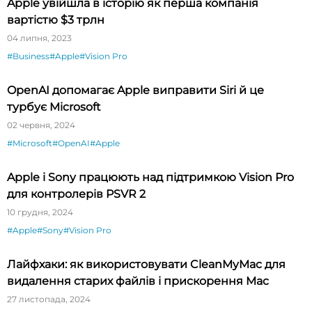
Apple увійшла в історію як перша компанія
вартістю $3 трлн
04 липня, 2023
#Business
#Apple
#Vision Pro
OpenAI допомагає Apple виправити Siri й це
турбує Microsoft
02 червня, 2024
#Microsoft
#OpenAI
#Apple
Apple і Sony працюють над підтримкою Vision Pro
для контролерів PSVR 2
10 грудня, 2024
#Apple
#Sony
#Vision Pro
Лайфхаки: як використовувати CleanMyMac для
видалення старих файлів і прискорення Mac
27 листопада, 2024