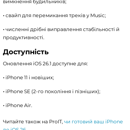
вимкнення будильників;
•
свайп для перемикання треків у Music;
•
численні дрібні виправлення стабільності й
продуктивності.
Доступність
Оновлення iOS 26.1 доступне для:
•
iPhone 11 і новіших;
•
iPhone SE (2-го покоління і пізніших);
•
iPhone Air.
Читайте також на ProIT,
чи готовий ваш iPhone
до iOS 26
.