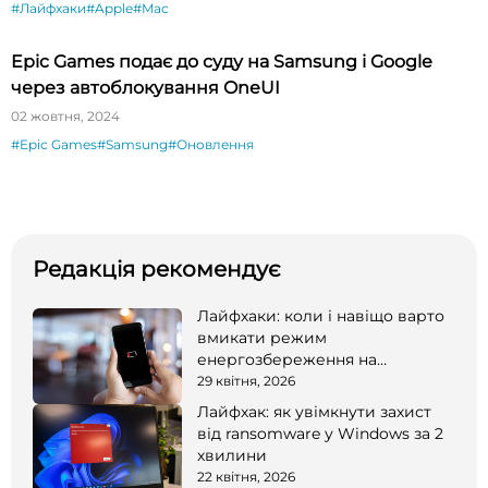
#Лайфхаки
#Apple
#Mac
Epic Games подає до суду на Samsung і Google
через автоблокування OneUI
02 жовтня, 2024
#Epic Games
#Samsung
#Оновлення
Редакція рекомендує
Лайфхаки: коли і навіщо варто
вмикати режим
енергозбереження на
смартфоні
29 квітня, 2026
Лайфхак: як увімкнути захист
від ransomware у Windows за 2
хвилини
22 квітня, 2026