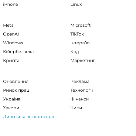
iPhone
Linux
Meta
Microsoft
OpenAI
TikTok
Windows
Інтервʼю
Кібербезпека
Код
Крипта
Маркетинг
Оновлення
Реклама
Ринок праці
Технології
Україна
Фінанси
Хакери
Чипи
Дивитися всі категорії